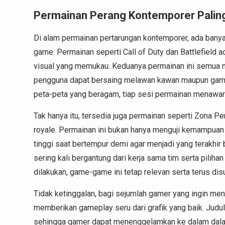
Permainan Perang Kontemporer Palin
Di alam permainan pertarungan kontemporer, ada banya
game. Permainan seperti Call of Duty dan Battlefield
visual yang memukau. Keduanya permainan ini semua m
pengguna dapat bersaing melawan kawan maupun gamer
peta-peta yang beragam, tiap sesi permainan menawark
Tak hanya itu, tersedia juga permainan seperti Zona
royale. Permainan ini bukan hanya menguji kemampuan 
tinggi saat bertempur demi agar menjadi yang terakhir
sering kali bergantung dari kerja sama tim serta piliha
dilakukan, game-game ini tetap relevan serta terus dis
Tidak ketinggalan, bagi sejumlah gamer yang ingin men
memberikan gameplay seru dari grafik yang baik. Judul-j
sehingga gamer dapat menenggelamkan ke dalam dalam