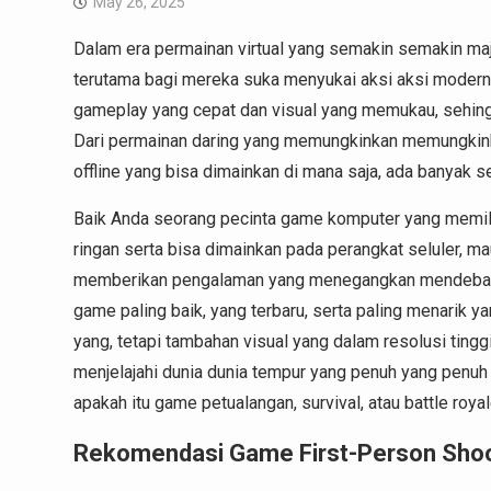
May 26, 2025
Dalam era permainan virtual yang semakin semakin maju
terutama bagi mereka suka menyukai aksi aksi moder
gameplay yang cepat dan visual yang memukau, sehing
Dari permainan daring yang memungkinkan memungkink
offline yang bisa dimainkan di mana saja, ada banyak 
Baik Anda seorang pecinta game komputer yang memilik
ringan serta bisa dimainkan pada perangkat seluler, m
memberikan pengalaman yang menegangkan mendebarka
game paling baik, yang terbaru, serta paling menarik
yang, tetapi tambahan visual yang dalam resolusi tingg
menjelajahi dunia dunia tempur yang penuh yang penuh
apakah itu game petualangan, survival, atau battle royal
Rekomendasi Game First-Person Shoo