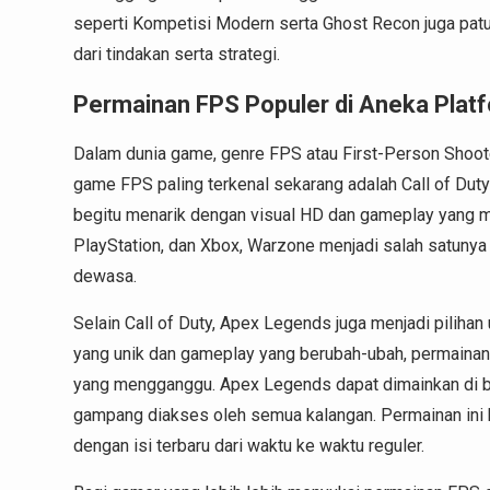
seperti Kompetisi Modern serta Ghost Recon juga pat
dari tindakan serta strategi.
Permainan FPS Populer di Aneka Plat
Dalam dunia game, genre FPS atau First-Person Shoote
game FPS paling terkenal sekarang adalah Call of Dut
begitu menarik dengan visual HD dan gameplay yang m
PlayStation, dan Xbox, Warzone menjadi salah satunya 
dewasa.
Selain Call of Duty, Apex Legends juga menjadi pilih
yang unik dan gameplay yang berubah-ubah, permainan 
yang mengganggu. Apex Legends dapat dimainkan di b
gampang diakses oleh semua kalangan. Permainan ini b
dengan isi terbaru dari waktu ke waktu reguler.