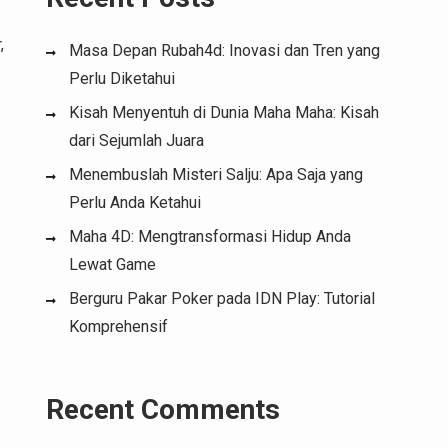
,
Masa Depan Rubah4d: Inovasi dan Tren yang
Perlu Diketahui
Kisah Menyentuh di Dunia Maha Maha: Kisah
dari Sejumlah Juara
Menembuslah Misteri Salju: Apa Saja yang
Perlu Anda Ketahui
Maha 4D: Mengtransformasi Hidup Anda
Lewat Game
Berguru Pakar Poker pada IDN Play: Tutorial
Komprehensif
Recent Comments