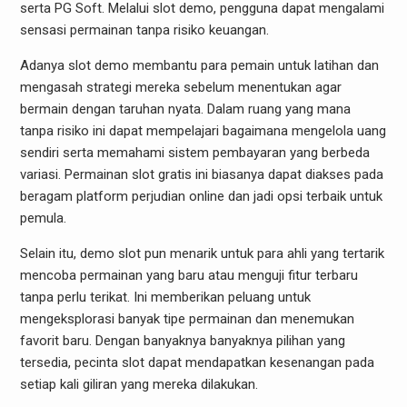
serta PG Soft. Melalui slot demo, pengguna dapat mengalami
sensasi permainan tanpa risiko keuangan.
Adanya slot demo membantu para pemain untuk latihan dan
mengasah strategi mereka sebelum menentukan agar
bermain dengan taruhan nyata. Dalam ruang yang mana
tanpa risiko ini dapat mempelajari bagaimana mengelola uang
sendiri serta memahami sistem pembayaran yang berbeda
variasi. Permainan slot gratis ini biasanya dapat diakses pada
beragam platform perjudian online dan jadi opsi terbaik untuk
pemula.
Selain itu, demo slot pun menarik untuk para ahli yang tertarik
mencoba permainan yang baru atau menguji fitur terbaru
tanpa perlu terikat. Ini memberikan peluang untuk
mengeksplorasi banyak tipe permainan dan menemukan
favorit baru. Dengan banyaknya banyaknya pilihan yang
tersedia, pecinta slot dapat mendapatkan kesenangan pada
setiap kali giliran yang mereka dilakukan.