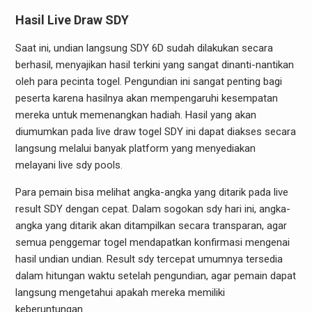
Hasil Live Draw SDY
Saat ini, undian langsung SDY 6D sudah dilakukan secara
berhasil, menyajikan hasil terkini yang sangat dinanti-nantikan
oleh para pecinta togel. Pengundian ini sangat penting bagi
peserta karena hasilnya akan mempengaruhi kesempatan
mereka untuk memenangkan hadiah. Hasil yang akan
diumumkan pada live draw togel SDY ini dapat diakses secara
langsung melalui banyak platform yang menyediakan
melayani live sdy pools.
Para pemain bisa melihat angka-angka yang ditarik pada live
result SDY dengan cepat. Dalam sogokan sdy hari ini, angka-
angka yang ditarik akan ditampilkan secara transparan, agar
semua penggemar togel mendapatkan konfirmasi mengenai
hasil undian undian. Result sdy tercepat umumnya tersedia
dalam hitungan waktu setelah pengundian, agar pemain dapat
langsung mengetahui apakah mereka memiliki
keberuntungan.