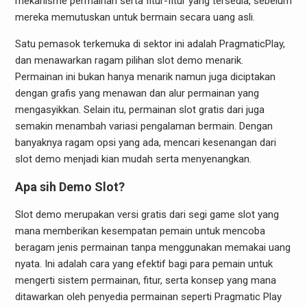
mekanisme permainan serta fitur-fitur yang tersedia, sebelum
mereka memutuskan untuk bermain secara uang asli.
Satu pemasok terkemuka di sektor ini adalah PragmaticPlay,
dan menawarkan ragam pilihan slot demo menarik.
Permainan ini bukan hanya menarik namun juga diciptakan
dengan grafis yang menawan dan alur permainan yang
mengasyikkan. Selain itu, permainan slot gratis dari juga
semakin menambah variasi pengalaman bermain. Dengan
banyaknya ragam opsi yang ada, mencari kesenangan dari
slot demo menjadi kian mudah serta menyenangkan.
Apa sih Demo Slot?
Slot demo merupakan versi gratis dari segi game slot yang
mana memberikan kesempatan pemain untuk mencoba
beragam jenis permainan tanpa menggunakan memakai uang
nyata. Ini adalah cara yang efektif bagi para pemain untuk
mengerti sistem permainan, fitur, serta konsep yang mana
ditawarkan oleh penyedia permainan seperti Pragmatic Play