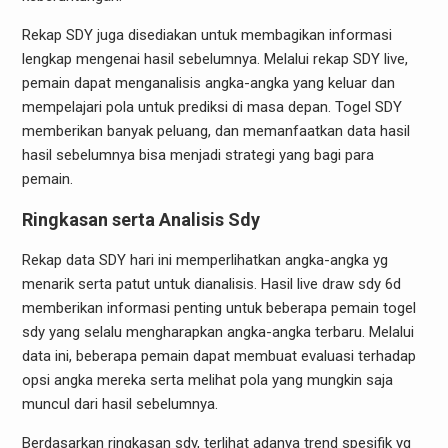
Rekap SDY juga disediakan untuk membagikan informasi
lengkap mengenai hasil sebelumnya. Melalui rekap SDY live,
pemain dapat menganalisis angka-angka yang keluar dan
mempelajari pola untuk prediksi di masa depan. Togel SDY
memberikan banyak peluang, dan memanfaatkan data hasil
hasil sebelumnya bisa menjadi strategi yang bagi para
pemain.
Ringkasan serta Analisis Sdy
Rekap data SDY hari ini memperlihatkan angka-angka yg
menarik serta patut untuk dianalisis. Hasil live draw sdy 6d
memberikan informasi penting untuk beberapa pemain togel
sdy yang selalu mengharapkan angka-angka terbaru. Melalui
data ini, beberapa pemain dapat membuat evaluasi terhadap
opsi angka mereka serta melihat pola yang mungkin saja
muncul dari hasil sebelumnya.
Berdasarkan ringkasan sdy, terlihat adanya trend spesifik yg