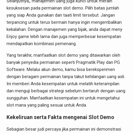
Selanjutnya,, manajemen uang juga kunci untuk meraih
kesuksesan pada permainan slot demo. Pilih batas jumlah
yang siap Anda gunakan dan taati limit tersebut. Jangan
terpancing untuk terus bermain hanya ingin mengembalikan
kekalahan. Dengan manajemen yang bijak, anda dapat meny
Enjoy game lebih lama dan juga memperbesar kesempatan
mendapatkan kombinasi pemenang.
Yang terakhir, manfaatkan slot demo yang ditawarkan oleh
banyak penyedia permainan seperti Pragmatik Play dan PG
Software. Melalui akun demo, kamu bisa bereksperimen
dengan beragam permainan tanpa takut kehilangan uang asli.
Ini memberi Anda kesempatan untuk melatih keterampilan
dan menguji berbagai strategi sebelum bertaruh dengan uang
sungguhan. Manfaatkan kesempatan ini untuk mengetahui
slot mana yang paling sesuai untuk Anda.
Kekeliruan serta Fakta mengenai Slot Demo
Sebagian besar judi percaya jika permainan ini demonstrasi