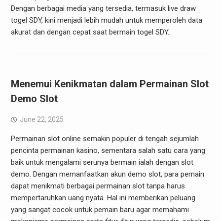
Dengan berbagai media yang tersedia, termasuk live draw
togel SDY, kini menjadi lebih mudah untuk memperoleh data
akurat dan dengan cepat saat bermain togel SDY.
Menemui Kenikmatan dalam Permainan Slot
Demo Slot
June 22, 2025
Permainan slot online semakin populer di tengah sejumlah
pencinta permainan kasino, sementara salah satu cara yang
baik untuk mengalami serunya bermain ialah dengan slot
demo. Dengan memanfaatkan akun demo slot, para pemain
dapat menikmati berbagai permainan slot tanpa harus
mempertaruhkan uang nyata. Hal ini memberikan peluang
yang sangat cocok untuk pemain baru agar memahami