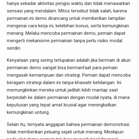
hanya sekadar aktivitas pengisi waktu dan tidak menawarkan
sensasi yang mendalam. Mitos tersebut tidak salah, karena
permainan ini demo dirancang untuk memberikan tampilan
mengenai cara kerja ini, kelebihan bonus, serta kemungkinan
menang. Melalui mencoba permainan demo, pemain dapat
mengerti mekanisme permainan tanpa perlu risiko modal
sendiri.
Kenyataan yang sering terlupakan adalah jika bermain di akun
permainan demo sangat bisa bermanfaat para pemain
mengasah kemampuan dan strategi. Pemain dapat mencoba
beragam strategi dalam ini tanpa khawatir kehilangan. Ini
memungkinkan mereka untuk jadilah lebih mantap saat
berpindah ke dalam permainan dengan modal nyata, di mana
keputusan yang tepat amat krusial agar meningkatkan
kemungkinan untung.
Selain itu, ternyata anggapan bahwa permainan demonstrasi
tidak memberikan peluang sejati untuk menang. Meskipun