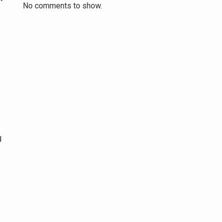
No comments to show.
g