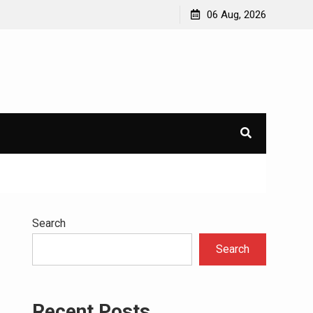
 Game
Masa Depan Rubah4d: Inovasi dan Tren yang Perlu
06 Aug, 2026
Diketahui
Search
Search
Recent Posts