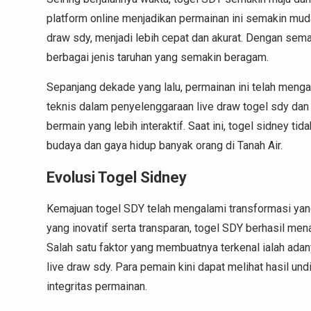
platform online menjadikan permainan ini semakin muda
draw sdy, menjadi lebih cepat dan akurat. Dengan sem
berbagai jenis taruhan yang semakin beragam.
Sepanjang dekade yang lalu, permainan ini telah meng
teknis dalam penyelenggaraan live draw togel sdy da
bermain yang lebih interaktif. Saat ini, togel sidney ti
budaya dan gaya hidup banyak orang di Tanah Air.
Evolusi Togel Sidney
Kemajuan togel SDY telah mengalami transformasi ya
yang inovatif serta transparan, togel SDY berhasil mena
Salah satu faktor yang membuatnya terkenal ialah ada
live draw sdy. Para pemain kini dapat melihat hasil u
integritas permainan.