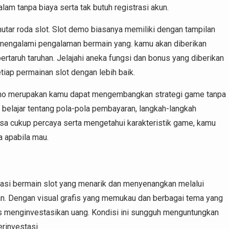
alam tanpa biaya serta tak butuh registrasi akun.
tar roda slot. Slot demo biasanya memiliki dengan tampilan
 mengalami pengalaman bermain yang. kamu akan diberikan
bertaruh taruhan. Jelajahi aneka fungsi dan bonus yang diberikan
iap permainan slot dengan lebih baik.
demo merupakan kamu dapat mengembangkan strategi game tanpa
 belajar tentang pola-pola pembayaran, langkah-langkah
rasa cukup percaya serta mengetahui karakteristik game, kamu
a apabila mau.
si bermain slot yang menarik dan menyenangkan melalui
n. Dengan visual grafis yang memukau dan berbagai tema yang
us menginvestasikan uang. Kondisi ini sungguh menguntungkan
rinvestasi.