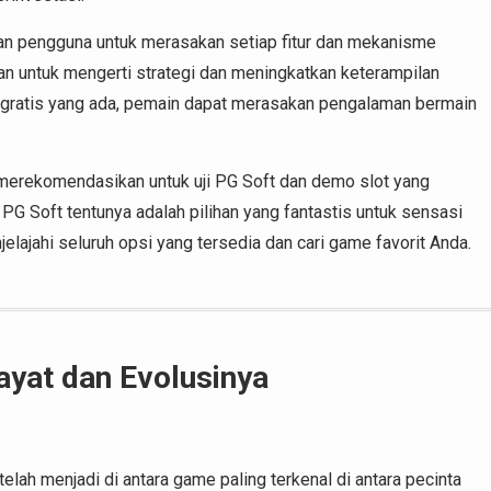
an pengguna untuk merasakan setiap fitur dan mekanisme
n untuk mengerti strategi dan meningkatkan keterampilan
gratis yang ada, pemain dapat merasakan pengalaman bermain
 merekomendasikan untuk uji PG Soft dan demo slot yang
PG Soft tentunya adalah pilihan yang fantastis untuk sensasi
ajahi seluruh opsi yang tersedia dan cari game favorit Anda.
ayat dan Evolusinya
telah menjadi di antara game paling terkenal di antara pecinta