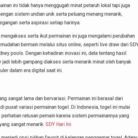
ainan ini tidak hanya menggugah minat petaruh lokal tapi juga
 Dengan sistem undian unik serta peluang menang menarik,
angan serta aspirasi setiap harinya.
 mengakses serta ikut permainan ini juga mengalami perubahan
mudahan bermain melalui situs online, seperti live draw dari SD
ey pools. Dengan kehadiran inovasi ini, data tentang hasil
dy jadi lebih gampang diakses serta menarik minat oleh banyak
er dalam era digital saat ini.
ng sangat lama dan bervariasi. Permainan ini berasal dari
i pusat variasi permainan togel. Di Indonesia, togel ini mulai
k perhatian ratusan pemain karena sistem permainannya yang
yang sangat menarik.
SDY Hari Ini
 menjadi opsi pilihan favorit di kalangan penggemar togel. Adany