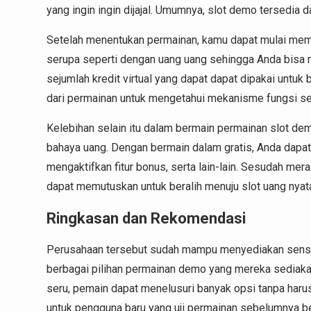
yang ingin ingin dijajal. Umumnya, slot demo tersedia d
Setelah menentukan permainan, kamu dapat mulai memu
serupa seperti dengan uang uang sehingga Anda bisa
sejumlah kredit virtual yang dapat dapat dipakai untuk 
dari permainan untuk mengetahui mekanisme fungsi set
Kelebihan selain itu dalam bermain permainan slot 
bahaya uang. Dengan bermain dalam gratis, Anda dapat
mengaktifkan fitur bonus, serta lain-lain. Sesudah me
dapat memutuskan untuk beralih menuju slot uang nyat
Ringkasan dan Rekomendasi
Perusahaan tersebut sudah mampu menyediakan sensa
berbagai pilihan permainan demo yang mereka sediaka
seru, pemain dapat menelusuri banyak opsi tanpa har
untuk pengguna baru yang uji permainan sebelumnya be