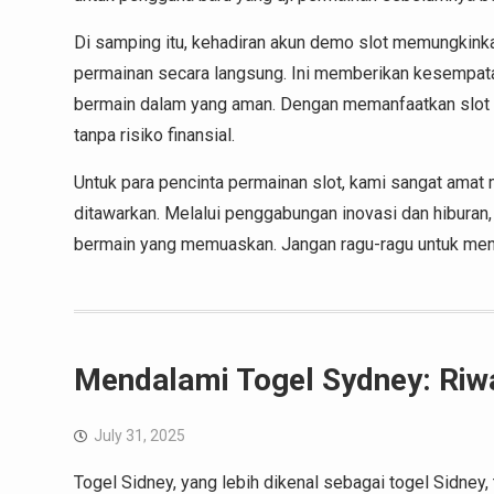
Di samping itu, kehadiran akun demo slot memungkink
permainan secara langsung. Ini memberikan kesempata
bermain dalam yang aman. Dengan memanfaatkan slot 
tanpa risiko finansial.
Untuk para pencinta permainan slot, kami sangat amat
ditawarkan. Melalui penggabungan inovasi dan hiburan, 
bermain yang memuaskan. Jangan ragu-ragu untuk menjel
Mendalami Togel Sydney: Riw
July 31, 2025
Togel Sidney, yang lebih dikenal sebagai togel Sidney, 