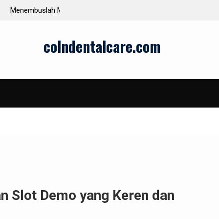
 yang Perlu Anda
Maha 4D: Mengtransformasi Hidup Anda Lewat
colndentalcare.com
n Slot Demo yang Keren dan