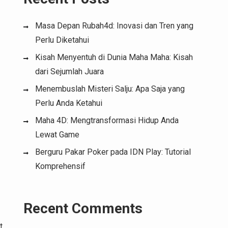
Masa Depan Rubah4d: Inovasi dan Tren yang
Perlu Diketahui
Kisah Menyentuh di Dunia Maha Maha: Kisah
dari Sejumlah Juara
Menembuslah Misteri Salju: Apa Saja yang
Perlu Anda Ketahui
Maha 4D: Mengtransformasi Hidup Anda
Lewat Game
Berguru Pakar Poker pada IDN Play: Tutorial
Komprehensif
Recent Comments
t