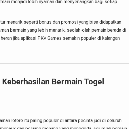
rmain menjadi lebih nyaman dan menyenangkan bagi setiap
itur menarik seperti bonus dan promosi yang bisa didapatkan
aman bermain yang lebih menarik, seolah-olah pemain berada di
 heran jika aplikasi PKV Games semakin populer di kalangan
Keberhasilan Bermain Togel
an lotere itu paling populer di antara pecinta judi di seluruh
han menarik dan peluang menang yang menggoda, sejumlah pemain