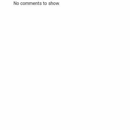
No comments to show.