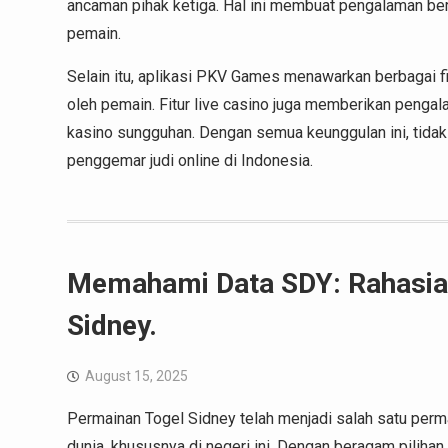
ancaman pihak ketiga. Hal ini membuat pengalaman be
pemain.
Selain itu, aplikasi PKV Games menawarkan berbagai f
oleh pemain. Fitur live casino juga memberikan pengal
kasino sungguhan. Dengan semua keunggulan ini, tidak
penggemar judi online di Indonesia.
Memahami Data SDY: Rahasia 
Sidney.
August 15, 2025
Permainan Togel Sidney telah menjadi salah satu permain
dunia, khususnya di negeri ini. Dengan beragam pili