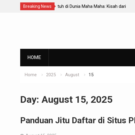
Maha Maha: Kisah dari
Menembuslah Misteri Salju: Apa Saja
Breaking News
Ketahui
Skip
to
content
HOME
Home
2025
August
15
Day:
August 15, 2025
Panduan Jitu Daftar di Situs 