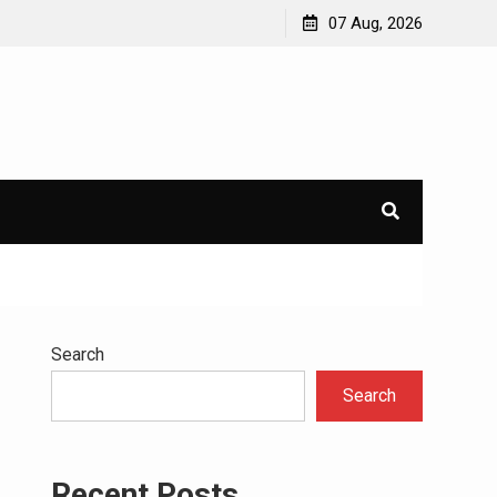
 Game
Masa Depan Rubah4d: Inovasi dan Tren yang Perlu
07 Aug, 2026
Diketahui
Search
Search
Recent Posts