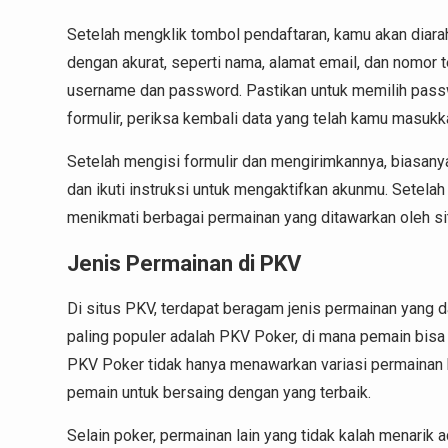
Setelah mengklik tombol pendaftaran, kamu akan diarah
dengan akurat, seperti nama, alamat email, dan nomo
username dan password. Pastikan untuk memilih passw
formulir, periksa kembali data yang telah kamu masuk
Setelah mengisi formulir dan mengirimkannya, biasany
dan ikuti instruksi untuk mengaktifkan akunmu. Setelah
menikmati berbagai permainan yang ditawarkan oleh sit
Jenis Permainan di PKV
Di situs PKV, terdapat beragam jenis permainan yang d
paling populer adalah PKV Poker, di mana pemain bisa
PKV Poker tidak hanya menawarkan variasi permainan 
pemain untuk bersaing dengan yang terbaik.
Selain poker, permainan lain yang tidak kalah menar