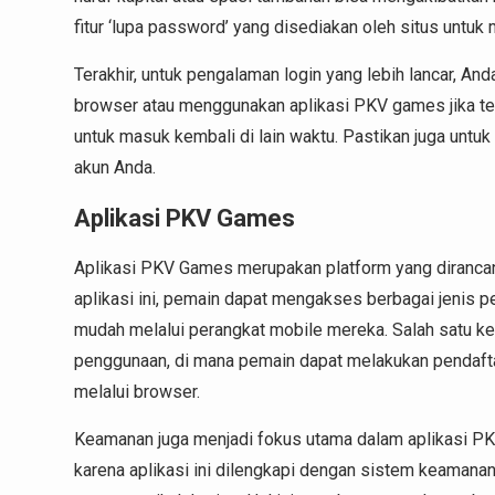
fitur ‘lupa password’ yang disediakan oleh situs unt
Terakhir, untuk pengalaman login yang lebih lancar, A
browser atau menggunakan aplikasi PKV games jika t
untuk masuk kembali di lain waktu. Pastikan juga untu
akun Anda.
Aplikasi PKV Games
Aplikasi PKV Games merupakan platform yang dirancan
aplikasi ini, pemain dapat mengakses berbagai jenis 
mudah melalui perangkat mobile mereka. Salah satu ke
penggunaan, di mana pemain dapat melakukan pendafta
melalui browser.
Keamanan juga menjadi fokus utama dalam aplikasi P
karena aplikasi ini dilengkapi dengan sistem keamanan