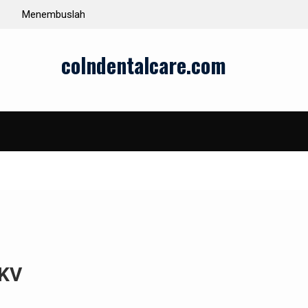
 yang Perlu Anda
Maha 4D: Mengtransformasi Hidup Anda Lewat
colndentalcare.com
PKV