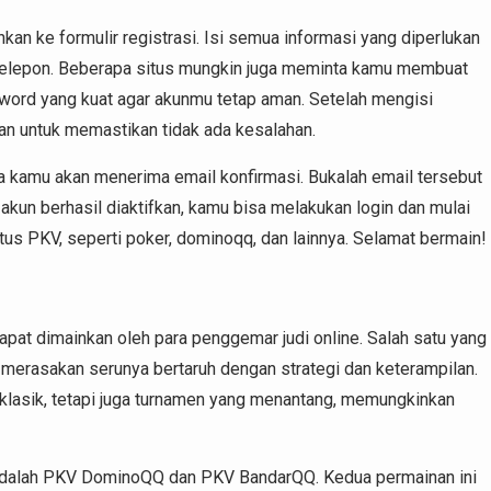
kan ke formulir registrasi. Isi semua informasi yang diperlukan
r telepon. Beberapa situs mungkin juga meminta kamu membuat
ord yang kuat agar akunmu tetap aman. Setelah mengisi
kan untuk memastikan tidak ada kesalahan.
a kamu akan menerima email konfirmasi. Bukalah email tersebut
 akun berhasil diaktifkan, kamu bisa melakukan login dan mulai
us PKV, seperti poker, dominoqq, dan lainnya. Selamat bermain!
apat dimainkan oleh para penggemar judi online. Salah satu yang
 merasakan serunya bertaruh dengan strategi dan keterampilan.
klasik, tetapi juga turnamen yang menantang, memungkinkan
ik adalah PKV DominoQQ dan PKV BandarQQ. Kedua permainan ini