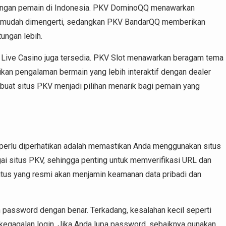
langan pemain di Indonesia. PKV DominoQQ menawarkan
g mudah dimengerti, sedangkan PKV BandarQQ memberikan
ungan lebih.
 Live Casino juga tersedia. PKV Slot menawarkan beragam tema
kan pengalaman bermain yang lebih interaktif dengan dealer
buat situs PKV menjadi pilihan menarik bagi pemain yang
 perlu diperhatikan adalah memastikan Anda menggunakan situs
ai situs PKV, sehingga penting untuk memverifikasi URL dan
tus yang resmi akan menjamin keamanan data pribadi dan
password dengan benar. Terkadang, kesalahan kecil seperti
 kegagalan login. Jika Anda lupa password, sebaiknya gunakan