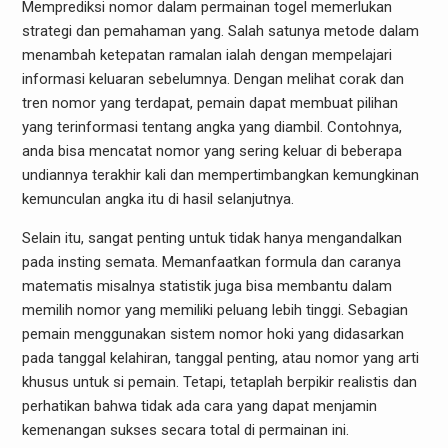
Memprediksi nomor dalam permainan togel memerlukan
strategi dan pemahaman yang. Salah satunya metode dalam
menambah ketepatan ramalan ialah dengan mempelajari
informasi keluaran sebelumnya. Dengan melihat corak dan
tren nomor yang terdapat, pemain dapat membuat pilihan
yang terinformasi tentang angka yang diambil. Contohnya,
anda bisa mencatat nomor yang sering keluar di beberapa
undiannya terakhir kali dan mempertimbangkan kemungkinan
kemunculan angka itu di hasil selanjutnya.
Selain itu, sangat penting untuk tidak hanya mengandalkan
pada insting semata. Memanfaatkan formula dan caranya
matematis misalnya statistik juga bisa membantu dalam
memilih nomor yang memiliki peluang lebih tinggi. Sebagian
pemain menggunakan sistem nomor hoki yang didasarkan
pada tanggal kelahiran, tanggal penting, atau nomor yang arti
khusus untuk si pemain. Tetapi, tetaplah berpikir realistis dan
perhatikan bahwa tidak ada cara yang dapat menjamin
kemenangan sukses secara total di permainan ini.