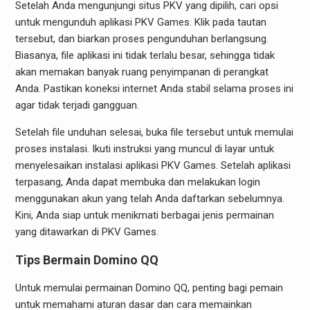
Setelah Anda mengunjungi situs PKV yang dipilih, cari opsi
untuk mengunduh aplikasi PKV Games. Klik pada tautan
tersebut, dan biarkan proses pengunduhan berlangsung.
Biasanya, file aplikasi ini tidak terlalu besar, sehingga tidak
akan memakan banyak ruang penyimpanan di perangkat
Anda. Pastikan koneksi internet Anda stabil selama proses ini
agar tidak terjadi gangguan.
Setelah file unduhan selesai, buka file tersebut untuk memulai
proses instalasi. Ikuti instruksi yang muncul di layar untuk
menyelesaikan instalasi aplikasi PKV Games. Setelah aplikasi
terpasang, Anda dapat membuka dan melakukan login
menggunakan akun yang telah Anda daftarkan sebelumnya.
Kini, Anda siap untuk menikmati berbagai jenis permainan
yang ditawarkan di PKV Games.
Tips Bermain Domino QQ
Untuk memulai permainan Domino QQ, penting bagi pemain
untuk memahami aturan dasar dan cara memainkan