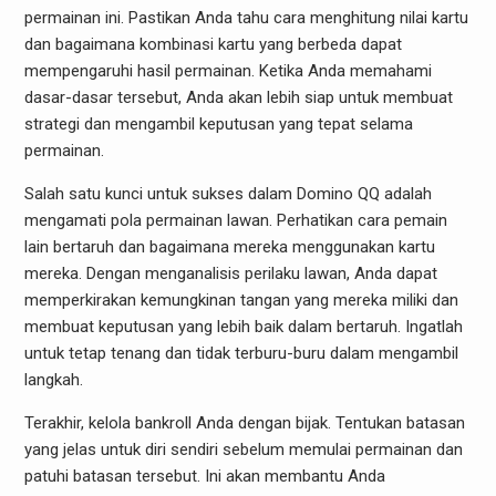
permainan ini. Pastikan Anda tahu cara menghitung nilai kartu
dan bagaimana kombinasi kartu yang berbeda dapat
mempengaruhi hasil permainan. Ketika Anda memahami
dasar-dasar tersebut, Anda akan lebih siap untuk membuat
strategi dan mengambil keputusan yang tepat selama
permainan.
Salah satu kunci untuk sukses dalam Domino QQ adalah
mengamati pola permainan lawan. Perhatikan cara pemain
lain bertaruh dan bagaimana mereka menggunakan kartu
mereka. Dengan menganalisis perilaku lawan, Anda dapat
memperkirakan kemungkinan tangan yang mereka miliki dan
membuat keputusan yang lebih baik dalam bertaruh. Ingatlah
untuk tetap tenang dan tidak terburu-buru dalam mengambil
langkah.
Terakhir, kelola bankroll Anda dengan bijak. Tentukan batasan
yang jelas untuk diri sendiri sebelum memulai permainan dan
patuhi batasan tersebut. Ini akan membantu Anda