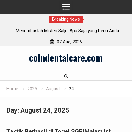
Breaking News
mlah
Menembuslah Misteri Salju: Apa Saja yang Perlu Anda
Ketahui
07 Aug, 2026
Skip
colndentalcare.com
to
content
Home
2025
August
24
Day:
August 24, 2025
Taktik Berhasil di Togel SGP|Malam Ini: