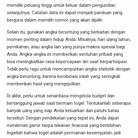
memiliki peluang tinggi untuk keluar dalam pengundian
selanjutnya. Catatan data ini dapat menjadi panduan yang
berguna dalam memilih nomor yang akan dipilih.
Selain itu, gunakan angka beruntung yang berkaitan dengan
momen penting dalam hidup Anda. Misalnya, hari ulang tahun,
pernikahan, atau angka lain yang punya makna spesial bagi
Anda. Angka-angka ini memberikan sentuhan pribadi yang
bisa meningkatkan rasa kepercayaan diri saat berpartisipasi.
Tidak perlu ragu untuk mencampurkan angka statistik dengan
angka beruntung, karena kombinasi inilah yang seringkali
memberikan hasil yang mengejutkan.
Di akhir, perlu untuk senantiasa mengelola budget dan
bertanggung jawab saat bermain togel. Tentukanlah seberapa
banyak uang yang siap Anda keluarkan dan patuhi batas
tersebut. Dengan pendekatan yang tepat ini, Anda dapat
menikmati game tanpa tekanan finansial yang berlebihan.
Ingatlah bahwa togel adalah permainan kesempatan, jadi