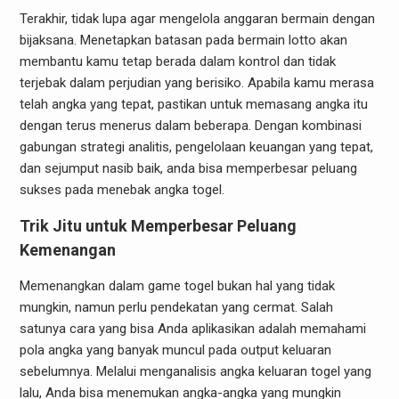
Terakhir, tidak lupa agar mengelola anggaran bermain dengan
bijaksana. Menetapkan batasan pada bermain lotto akan
membantu kamu tetap berada dalam kontrol dan tidak
terjebak dalam perjudian yang berisiko. Apabila kamu merasa
telah angka yang tepat, pastikan untuk memasang angka itu
dengan terus menerus dalam beberapa. Dengan kombinasi
gabungan strategi analitis, pengelolaan keuangan yang tepat,
dan sejumput nasib baik, anda bisa memperbesar peluang
sukses pada menebak angka togel.
Trik Jitu untuk Memperbesar Peluang
Kemenangan
Memenangkan dalam game togel bukan hal yang tidak
mungkin, namun perlu pendekatan yang cermat. Salah
satunya cara yang bisa Anda aplikasikan adalah memahami
pola angka yang banyak muncul pada output keluaran
sebelumnya. Melalui menganalisis angka keluaran togel yang
lalu, Anda bisa menemukan angka-angka yang mungkin