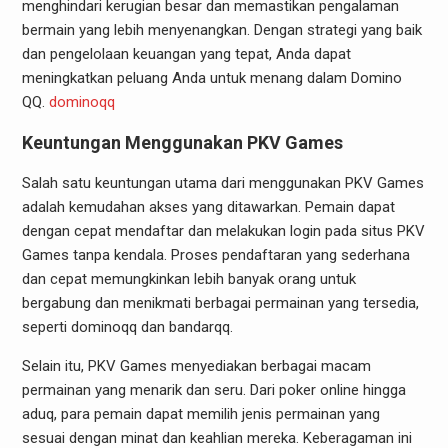
menghindari kerugian besar dan memastikan pengalaman
bermain yang lebih menyenangkan. Dengan strategi yang baik
dan pengelolaan keuangan yang tepat, Anda dapat
meningkatkan peluang Anda untuk menang dalam Domino
QQ.
dominoqq
Keuntungan Menggunakan PKV Games
Salah satu keuntungan utama dari menggunakan PKV Games
adalah kemudahan akses yang ditawarkan. Pemain dapat
dengan cepat mendaftar dan melakukan login pada situs PKV
Games tanpa kendala. Proses pendaftaran yang sederhana
dan cepat memungkinkan lebih banyak orang untuk
bergabung dan menikmati berbagai permainan yang tersedia,
seperti dominoqq dan bandarqq.
Selain itu, PKV Games menyediakan berbagai macam
permainan yang menarik dan seru. Dari poker online hingga
aduq, para pemain dapat memilih jenis permainan yang
sesuai dengan minat dan keahlian mereka. Keberagaman ini