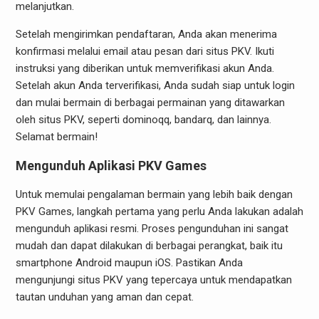
melanjutkan.
Setelah mengirimkan pendaftaran, Anda akan menerima
konfirmasi melalui email atau pesan dari situs PKV. Ikuti
instruksi yang diberikan untuk memverifikasi akun Anda.
Setelah akun Anda terverifikasi, Anda sudah siap untuk login
dan mulai bermain di berbagai permainan yang ditawarkan
oleh situs PKV, seperti dominoqq, bandarq, dan lainnya.
Selamat bermain!
Mengunduh Aplikasi PKV Games
Untuk memulai pengalaman bermain yang lebih baik dengan
PKV Games, langkah pertama yang perlu Anda lakukan adalah
mengunduh aplikasi resmi. Proses pengunduhan ini sangat
mudah dan dapat dilakukan di berbagai perangkat, baik itu
smartphone Android maupun iOS. Pastikan Anda
mengunjungi situs PKV yang tepercaya untuk mendapatkan
tautan unduhan yang aman dan cepat.