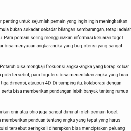
r penting untuk sejumlah pemain yang ingin ingin meningkatkan
mula bukan sekadar sekadar bilangan sembarangan, tetapi adala
lu. Para pemain sering menggunakan informasi keluaran togel
gar bisa menyusun angka-angka yang berpotensi yang sangat
a. Petaruh bisa mengkaji frekuensi angka-angka yang kerap keluar
pola tersebut, para togelers bisa menentukan angka yang bisa
 tiga dimensi, ataupun 4D. Di samping itu, kolaborasi dengan
, serta bisa memberikan pandangan lebih banyak tentang rumus
rkan onir atau shio juga sangat diminati oleh pemain togel.
a memberikan panduan tentang angka yang tepat yang harus
ntuisi tersebut seringkali diharapkan bisa menciptakan peluang