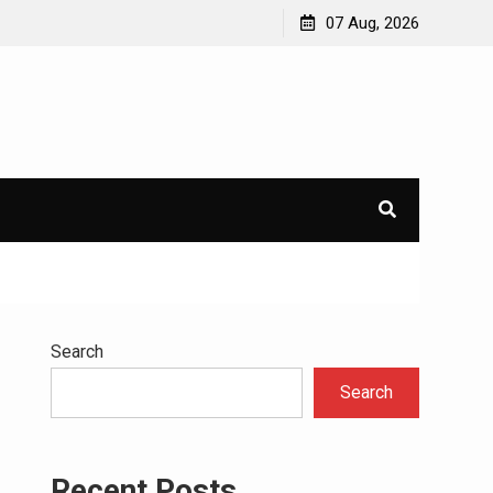
 Game
Masa Depan Rubah4d: Inovasi dan Tren yang Perlu
07 Aug, 2026
Diketahui
Search
Search
Recent Posts