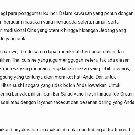
 bagi para penggemar kuliner. Dalam kawasan yang penuh dengan
tkan beragam masakan yang menggoda selera, namun serta
 tradisional Cina yang otentik hingga hidangan Jepang yang
u yang unik.
inatown, di situ kamu dapat menikmati berbagai pilihan dari
ihan Thai cuisine yang juga menggugah selera, tak ada alasan
tuk mereka yang mencari pengalaman makan yang lebih menarik,
gsung yang tentunya akan memikat hati Anda. Dan untuk
ihan sushi segara yang tidak boleh Anda lewatkan. Untuk
fering banyak pilihan, dari Bar Salad yang fresh hingga Ice Cream
sasi atau dengan layanan takeout dan pesanan daring yang Anda
an banyak variasi masakan, dimulai dari hidangan tradisional