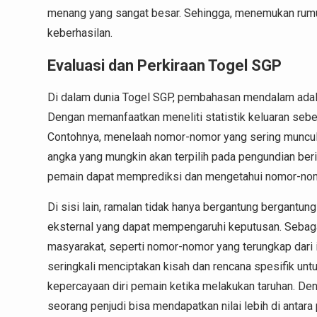
menang yang sangat besar. Sehingga, menemukan rumus 
keberhasilan.
Evaluasi dan Perkiraan Togel SGP
Di dalam dunia Togel SGP, pembahasan mendalam ada
Dengan memanfaatkan meneliti statistik keluaran sebe
Contohnya, menelaah nomor-nomor yang sering muncul
angka yang mungkin akan terpilih pada pengundian ber
pemain dapat memprediksi dan mengetahui nomor-nomo
Di sisi lain, ramalan tidak hanya bergantung bergantu
eksternal yang dapat mempengaruhi keputusan. Sebag
masyarakat, seperti nomor-nomor yang terungkap dari i
seringkali menciptakan kisah dan rencana spesifik 
kepercayaan diri pemain ketika melakukan taruhan. De
seorang penjudi bisa mendapatkan nilai lebih di antara p