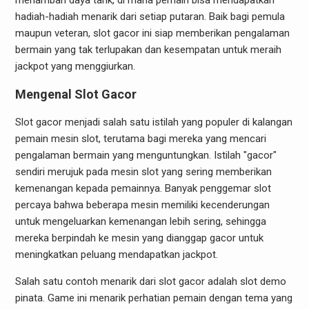
menambah daya tarik, di mana pemain bisa mendapatkan
hadiah-hadiah menarik dari setiap putaran. Baik bagi pemula
maupun veteran, slot gacor ini siap memberikan pengalaman
bermain yang tak terlupakan dan kesempatan untuk meraih
jackpot yang menggiurkan.
Mengenal Slot Gacor
Slot gacor menjadi salah satu istilah yang populer di kalangan
pemain mesin slot, terutama bagi mereka yang mencari
pengalaman bermain yang menguntungkan. Istilah "gacor"
sendiri merujuk pada mesin slot yang sering memberikan
kemenangan kepada pemainnya. Banyak penggemar slot
percaya bahwa beberapa mesin memiliki kecenderungan
untuk mengeluarkan kemenangan lebih sering, sehingga
mereka berpindah ke mesin yang dianggap gacor untuk
meningkatkan peluang mendapatkan jackpot.
Salah satu contoh menarik dari slot gacor adalah slot demo
pinata. Game ini menarik perhatian pemain dengan tema yang