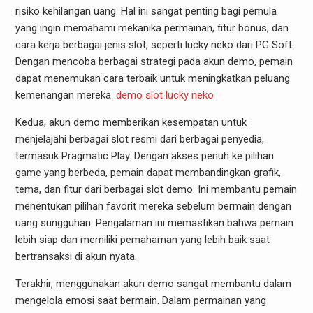
risiko kehilangan uang. Hal ini sangat penting bagi pemula
yang ingin memahami mekanika permainan, fitur bonus, dan
cara kerja berbagai jenis slot, seperti lucky neko dari PG Soft.
Dengan mencoba berbagai strategi pada akun demo, pemain
dapat menemukan cara terbaik untuk meningkatkan peluang
kemenangan mereka.
demo slot lucky neko
Kedua, akun demo memberikan kesempatan untuk
menjelajahi berbagai slot resmi dari berbagai penyedia,
termasuk Pragmatic Play. Dengan akses penuh ke pilihan
game yang berbeda, pemain dapat membandingkan grafik,
tema, dan fitur dari berbagai slot demo. Ini membantu pemain
menentukan pilihan favorit mereka sebelum bermain dengan
uang sungguhan. Pengalaman ini memastikan bahwa pemain
lebih siap dan memiliki pemahaman yang lebih baik saat
bertransaksi di akun nyata.
Terakhir, menggunakan akun demo sangat membantu dalam
mengelola emosi saat bermain. Dalam permainan yang