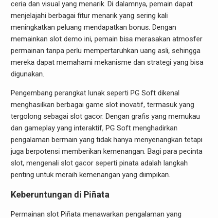
ceria dan visual yang menarik. Di dalamnya, pemain dapat
menjelajahi berbagai fitur menarik yang sering kali
meningkatkan peluang mendapatkan bonus. Dengan
memainkan slot demo ini, pemain bisa merasakan atmosfer
permainan tanpa perlu mempertaruhkan uang asli, sehingga
mereka dapat memahami mekanisme dan strategi yang bisa
digunakan.
Pengembang perangkat lunak seperti PG Soft dikenal
menghasilkan berbagai game slot inovatif, termasuk yang
tergolong sebagai slot gacor. Dengan grafis yang memukau
dan gameplay yang interaktif, PG Soft menghadirkan
pengalaman bermain yang tidak hanya menyenangkan tetapi
juga berpotensi memberikan kemenangan. Bagi para pecinta
slot, mengenali slot gacor seperti pinata adalah langkah
penting untuk meraih kemenangan yang diimpikan.
Keberuntungan di Piñata
Permainan slot Piñata menawarkan pengalaman yang