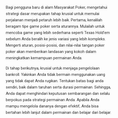
Bagi pengguna baru di alam Masyarakat Poker, mengetahui
strategi dasar merupakan tahap krusial untuk memulai
perjalanan menjadi petaruh lebih baik. Pertama, kenalilah
beragam tipe game poker serta aturannya. Mulailah untuk
mencoba game yang lebih sederhana seperti Texas Hold’em
sebelum Anda beralih ke jenis variasi yang lebih kompleks.
Mengerti aturan, posisi-posisi, dan nilai-nilai tangan poker
poker akan memberikan landasan yang kokoh dalam
meningkatkan kemampuan permainan Anda.
Di tahap berikutnya, krusial untuk menjaga pengelolaan
bankroll. Yakinkan Anda tidak bermain menggunakan uang
yang tidak dapat Anda rugikan. Tentukan batas bagi anda
sendiri, baik dalam taruhan serta durasi permainan. Sehingga,
Anda dapat menghindari keputusan sembarangan dan selalu
berpokus pada strategi permainan Anda. Apabila Anda
mampu mengelola dananya dengan efektif, Anda bisa
bertahan lebih lanjut dalam permainan dan belajar dari belajar.