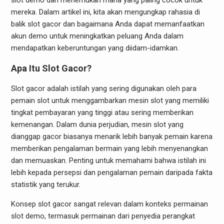
slot demo dan menemukan mana yang paling cocok untuk
mereka. Dalam artikel ini, kita akan mengungkap rahasia di
balik slot gacor dan bagaimana Anda dapat memanfaatkan
akun demo untuk meningkatkan peluang Anda dalam
mendapatkan keberuntungan yang diidam-idamkan.
Apa Itu Slot Gacor?
Slot gacor adalah istilah yang sering digunakan oleh para
pemain slot untuk menggambarkan mesin slot yang memiliki
tingkat pembayaran yang tinggi atau sering memberikan
kemenangan. Dalam dunia perjudian, mesin slot yang
dianggap gacor biasanya menarik lebih banyak pemain karena
memberikan pengalaman bermain yang lebih menyenangkan
dan memuaskan. Penting untuk memahami bahwa istilah ini
lebih kepada persepsi dan pengalaman pemain daripada fakta
statistik yang terukur.
Konsep slot gacor sangat relevan dalam konteks permainan
slot demo, termasuk permainan dari penyedia perangkat