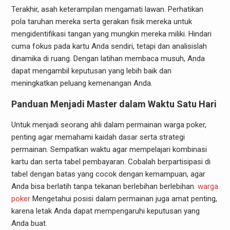
Terakhir, asah keterampilan mengamati lawan. Perhatikan
pola taruhan mereka serta gerakan fisik mereka untuk
mengidentifikasi tangan yang mungkin mereka miliki. Hindari
cuma fokus pada kartu Anda sendiri, tetapi dan analisislah
dinamika di ruang. Dengan latihan membaca musuh, Anda
dapat mengambil keputusan yang lebih baik dan
meningkatkan peluang kemenangan Anda.
Panduan Menjadi Master dalam Waktu Satu Hari
Untuk menjadi seorang ahli dalam permainan warga poker,
penting agar memahami kaidah dasar serta strategi
permainan. Sempatkan waktu agar mempelajari kombinasi
kartu dan serta tabel pembayaran. Cobalah berpartisipasi di
tabel dengan batas yang cocok dengan kemampuan, agar
Anda bisa berlatih tanpa tekanan berlebihan berlebihan.
warga
poker
Mengetahui posisi dalam permainan juga amat penting,
karena letak Anda dapat mempengaruhi keputusan yang
Anda buat.