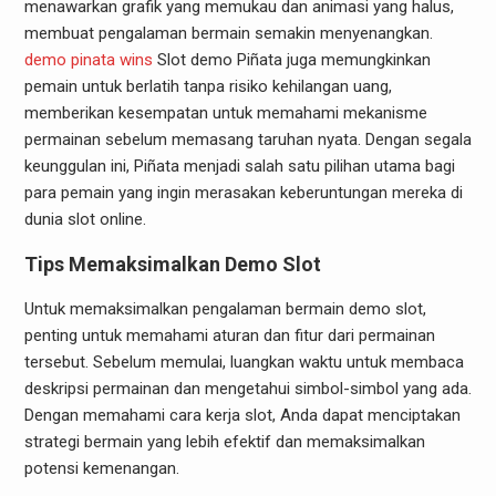
menawarkan grafik yang memukau dan animasi yang halus,
membuat pengalaman bermain semakin menyenangkan.
demo pinata wins
Slot demo Piñata juga memungkinkan
pemain untuk berlatih tanpa risiko kehilangan uang,
memberikan kesempatan untuk memahami mekanisme
permainan sebelum memasang taruhan nyata. Dengan segala
keunggulan ini, Piñata menjadi salah satu pilihan utama bagi
para pemain yang ingin merasakan keberuntungan mereka di
dunia slot online.
Tips Memaksimalkan Demo Slot
Untuk memaksimalkan pengalaman bermain demo slot,
penting untuk memahami aturan dan fitur dari permainan
tersebut. Sebelum memulai, luangkan waktu untuk membaca
deskripsi permainan dan mengetahui simbol-simbol yang ada.
Dengan memahami cara kerja slot, Anda dapat menciptakan
strategi bermain yang lebih efektif dan memaksimalkan
potensi kemenangan.