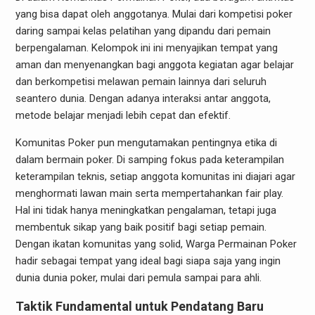
yang bisa dapat oleh anggotanya. Mulai dari kompetisi poker
daring sampai kelas pelatihan yang dipandu dari pemain
berpengalaman. Kelompok ini ini menyajikan tempat yang
aman dan menyenangkan bagi anggota kegiatan agar belajar
dan berkompetisi melawan pemain lainnya dari seluruh
seantero dunia. Dengan adanya interaksi antar anggota,
metode belajar menjadi lebih cepat dan efektif.
Komunitas Poker pun mengutamakan pentingnya etika di
dalam bermain poker. Di samping fokus pada keterampilan
keterampilan teknis, setiap anggota komunitas ini diajari agar
menghormati lawan main serta mempertahankan fair play.
Hal ini tidak hanya meningkatkan pengalaman, tetapi juga
membentuk sikap yang baik positif bagi setiap pemain.
Dengan ikatan komunitas yang solid, Warga Permainan Poker
hadir sebagai tempat yang ideal bagi siapa saja yang ingin
dunia dunia poker, mulai dari pemula sampai para ahli.
Taktik Fundamental untuk Pendatang Baru