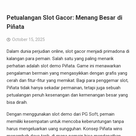
Petualangan Slot Gacor: Menang Besar di
Piñata
October 15, 2025
Dalam dunia perjudian online, slot gacor menjadi primadona di
kalangan para pemain. Salah satu yang paling menarik
perhatian adalah slot demo Piñata. Game ini menawarkan
pengalaman bermain yang mengasyikkan dengan grafis yang
cerah dan fitur-fitur yang memikat. Bagi para penggemar slot,
Piñata tidak hanya sekadar permainan, tetapi juga sebuah
petualangan penuh kesenangan dan kemenangan besar yang
bisa diraih.
Dengan menggunakan slot demo dari PG Soft, pemain
memiliki kesempatan untuk mencoba keberuntungan tanpa
harus mengeluarkan uang sungguhan. Konsep Piñata wins