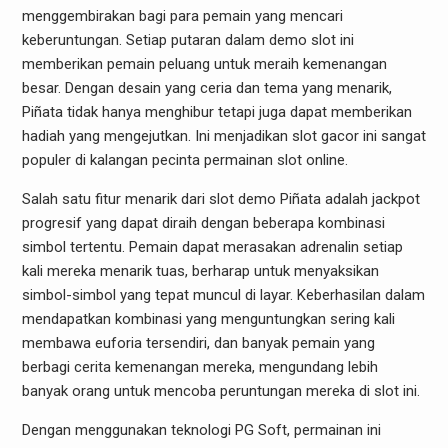
menggembirakan bagi para pemain yang mencari
keberuntungan. Setiap putaran dalam demo slot ini
memberikan pemain peluang untuk meraih kemenangan
besar. Dengan desain yang ceria dan tema yang menarik,
Piñata tidak hanya menghibur tetapi juga dapat memberikan
hadiah yang mengejutkan. Ini menjadikan slot gacor ini sangat
populer di kalangan pecinta permainan slot online.
Salah satu fitur menarik dari slot demo Piñata adalah jackpot
progresif yang dapat diraih dengan beberapa kombinasi
simbol tertentu. Pemain dapat merasakan adrenalin setiap
kali mereka menarik tuas, berharap untuk menyaksikan
simbol-simbol yang tepat muncul di layar. Keberhasilan dalam
mendapatkan kombinasi yang menguntungkan sering kali
membawa euforia tersendiri, dan banyak pemain yang
berbagi cerita kemenangan mereka, mengundang lebih
banyak orang untuk mencoba peruntungan mereka di slot ini.
Dengan menggunakan teknologi PG Soft, permainan ini