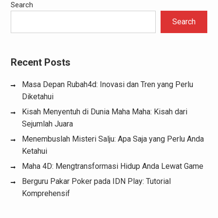
Search
Search
Recent Posts
Masa Depan Rubah4d: Inovasi dan Tren yang Perlu
Diketahui
Kisah Menyentuh di Dunia Maha Maha: Kisah dari
Sejumlah Juara
Menembuslah Misteri Salju: Apa Saja yang Perlu Anda
Ketahui
Maha 4D: Mengtransformasi Hidup Anda Lewat Game
Berguru Pakar Poker pada IDN Play: Tutorial
Komprehensif