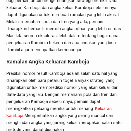
bagi pemain untuk mengembangkan strategi mereka. Data
keluaran Kamboja dan angka keluar Kamboja sebelumnya
dapat digunakan untuk membuat ramalan yang lebih akurat.
Melalui memahami pola dan tren yang ada, pemain
diharapkan berhasilt memilih angka pilihan yang lebih cerdas.
Mari kita semua eksplorasi lebih dalam tentang bagaimana
pengeluaran Kamboja bekerja dan apa tindakan yang bisa
diambil agar mendapatkan kemenangan.
Ramalan Angka Keluaran Kamboja
Prediksi nomor result Kamboja adalah salah satu hal yang
diharapkan oleh para petaruh togel. Banyak strategi yang
digunakan untuk memprediksi nomor yang akan keluar dari
data-data yang lalu. Dengan memahami pola dan tren dari
pengeluaran Kamboja sebelumnya, pemain dapat
meningkatkan peluang mereka untuk menang.
Keluaran
Kamboja
Memperhatikan angka yang sering muncul dan
menghindari angka yang jarang keluar merupakan salah satu
metode yang dapat digunakan.