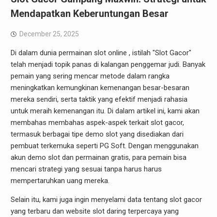
Mendapatkan Keberuntungan Besar
December 25, 2025
Di dalam dunia permainan slot online , istilah "Slot Gacor"
telah menjadi topik panas di kalangan penggemar judi. Banyak
pemain yang sering mencar metode dalam rangka
meningkatkan kemungkinan kemenangan besar-besaran
mereka sendiri, serta taktik yang efektif menjadi rahasia
untuk meraih kemenangan itu. Di dalam artikel ini, kami akan
membahas membahas aspek-aspek terkait slot gacor,
termasuk berbagai tipe demo slot yang disediakan dari
pembuat terkemuka seperti PG Soft. Dengan menggunakan
akun demo slot dan permainan gratis, para pemain bisa
mencari strategi yang sesuai tanpa harus harus
mempertaruhkan uang mereka.
Selain itu, kami juga ingin menyelami data tentang slot gacor
yang terbaru dan website slot daring terpercaya yang