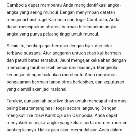
Cambodia dapat membantu Anda mengidentifikasi angka-
angka yang sering muncul. Dengan menyimpan catatan
mengenai hasil togel Kamboja dan togel Cambodia, Anda
dapat menciptakan strategi bermain berdasarkan angka-
angka yang punya peluang tinggi untuk muncul.
Selain itu, penting agar bermain dengan bijak dan tidak
terbawa suasana. Atur anggaran untuk setiap kali bermain
dan patuhi batas tersebut. Jauhi mengejar kekalahan dengan
memasang taruhan lebih besar dari biasanya. Mengelola
keuangan dengan baik akan membantu Anda menikmati
pengalaman bermain tanpa stres berlebihan, dan keputusan
yang diambil akan jadi rasional.
Terakhir, gunakanlah sesi live draw untuk mendapat informasi
paling baru tentang hasil togel secara langsung. Dengan
mengikuti live draw Kamboja dan Cambodia, Anda dapat
menyaksikan angka-angka yang keluar serta momen-momen
penting lainnya. Hal ini juga akan memudahkan Anda dalam