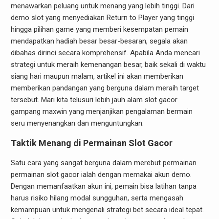
menawarkan peluang untuk menang yang lebih tinggi. Dari
demo slot yang menyediakan Return to Player yang tinggi
hingga pilihan game yang memberi kesempatan pemain
mendapatkan hadiah besar besar-besaran, segala akan
dibahas dirinci secara komprehensif. Apabila Anda mencari
strategi untuk meraih kemenangan besar, baik sekali di waktu
siang hari maupun malam, artikel ini akan memberikan
memberikan pandangan yang berguna dalam meraih target
tersebut. Mari kita telusuri lebih jauh alam slot gacor
gampang maxwin yang menjanjikan pengalaman bermain
seru menyenangkan dan menguntungkan.
Taktik Menang di Permainan Slot Gacor
Satu cara yang sangat berguna dalam merebut permainan
permainan slot gacor ialah dengan memakai akun demo.
Dengan memanfaatkan akun ini, pemain bisa latihan tanpa
harus risiko hilang modal sungguhan, serta mengasah
kemampuan untuk mengenali strategi bet secara ideal tepat.