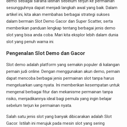
demo sebagai sarana latihan sebelum terjun ke permainan
sesungguhnya dapat menjadi langkah awal yang baik. Dalam
artikel ini, kita akan membahas berbagai strategi sukses
dalam bermain Slot Demo Gacor dan Super Scatter, serta
memberikan panduan lengkap tentang berbagai jenis demo
slot yang bisa anda coba. Mari kita eksplor lebih dalam dunia
slot yang penuh warna ini.
Pengenalan Slot Demo dan Gacor
Slot demo adalah platform yang semakin populer di kalangan
pemain judi online. Dengan menggunakan akun demo, pemain
dapat mencoba berbagai jenis permainan slot tanpa harus
mengeluarkan uang nyata. Ini memberikan kesempatan untuk
mengenal berbagai fitur dan mekanisme permainan tanpa
risiko, menjadikannya ideal bagi pemula yang ingin belajar
sebelum terjun ke permainan nyata.
Salah satu jenis slot yang banyak dibicarakan adalah Slot
Gacor. Istilah ini merujuk pada mesin slot yang sering