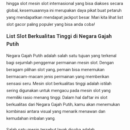
hingga slot mesin slot internasional yang bisa diakses secara
global, kesemuaannya ini merupakan daya pikat buat petaruh
yang mendapatkan mendapat jackpot besar. Mari kita lihat list
slot gacor paling populer yang bisa anda coba!
List Slot Berkualitas Tinggi di Negara Gajah
Putih
Negara Gajah Putih adalah salah satu tujuan yang terkenal
bagi sejumlah penggemar permainan mesin slot. Dengan
beragam pilihan slot yang, pemain bisa menemukan
bermacam-macam jenis permainan yang memberikan
sensasi seru. Mesin slot berkualitas tinggi adalah istilah
sering digunakan untuk mengacu pada mesin slot yang
memiliki rasio menang tinggi. Dalam hal daftar ini slot
berkualitas dari Negara Gajah Putih, kamu akan menemukan
kombinasi antara visual yang menarik menawan dan
kemudahan imbalan yang.
Salah satu mesin tersebut layak dicoba adalah