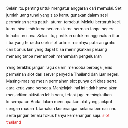
Selain itu, penting untuk mengatur anggaran dari memulai. Set
jumlah uang tunai yang siap kamu gunakan dalam sesi
permainan serta patuhi aturan tersebut. Melalui bertaruh kecil,
kamu bisa lebih lama berlama-lama bermain tanpa segera
kehabisan dana. Selain itu, pastikan untuk menggunakan fitur-
fitur yang tersedia oleh slot online, misalnya putaran gratis
dan bonus lain yang dapat bisa meningkatkan peluang
menang tanpa menambah menambah pengeluaran.
Yang terakhir, jangan ragu dalam mencoba berbagai jenis
permainan slot dari server penyedia Thailand dan luar negeri.
Masing-masing mesin permainan slot punya ciri khas serta
cara kerja yang berbeda. Menjelajahi hal ini tidak hanya akan
menjadikan aktivitas lebih seru, tetapi juga meningkatkan
kesempatan Anda dalam mendapatkan alat yang jackpot
dengan mudah. Utamakan kesenangan selama bermain ini,
serta jangan terlalu fokus hanya kemenangan saja.
slot
thailand