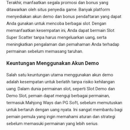
Terakhir, manfaatkan segala promosi dan bonus yang
ditawarkan oleh situs penyedia game. Banyak platform
menyediakan akun demo dan bonus pendaftaran yang dapat
Anda gunakan untuk mencoba berbagai slot. Dengan
memanfaatkan kesempatan ini, Anda dapat bermain Slot
Super Scatter tanpa harus mengeluarkan uang, serta
meningkatkan pengalaman dan pemahaman Anda terhadap
permainan sebelum memasang taruhan.
Keuntungan Menggunakan Akun Demo
Salah satu keuntungan utama menggunakan akun demo
adalah kesempatan untuk berlatih tanpa risiko kehilangan
uang. Dalam dunia permainan slot, seperti Slot Demo dan
Demo Slot, pemain dapat menguji berbagai permainan,
termasuk Mahjong Ways dan PG Soft, sebelum memutuskan
untuk bertaruh dengan uang nyata. Ini sangat membantu bagi
pemain pemula yang ingin memahami aturan dan strategi
sebelum memasuki permainan yang lebih serius.