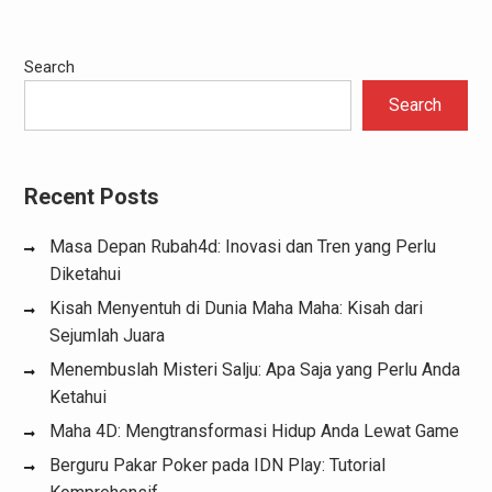
Search
Search
Recent Posts
Masa Depan Rubah4d: Inovasi dan Tren yang Perlu
Diketahui
Kisah Menyentuh di Dunia Maha Maha: Kisah dari
Sejumlah Juara
Menembuslah Misteri Salju: Apa Saja yang Perlu Anda
Ketahui
Maha 4D: Mengtransformasi Hidup Anda Lewat Game
Berguru Pakar Poker pada IDN Play: Tutorial