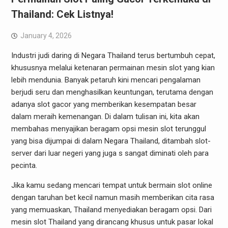
Thailand: Cek Listnya!
January 4, 2026
Industri judi daring di Negara Thailand terus bertumbuh cepat,
khususnya melalui ketenaran permainan mesin slot yang kian
lebih mendunia. Banyak petaruh kini mencari pengalaman
berjudi seru dan menghasilkan keuntungan, terutama dengan
adanya slot gacor yang memberikan kesempatan besar
dalam meraih kemenangan. Di dalam tulisan ini, kita akan
membahas menyajikan beragam opsi mesin slot terunggul
yang bisa dijumpai di dalam Negara Thailand, ditambah slot-
server dari luar negeri yang juga s sangat diminati oleh para
pecinta.
Jika kamu sedang mencari tempat untuk bermain slot online
dengan taruhan bet kecil namun masih memberikan cita rasa
yang memuaskan, Thailand menyediakan beragam opsi. Dari
mesin slot Thailand yang dirancang khusus untuk pasar lokal