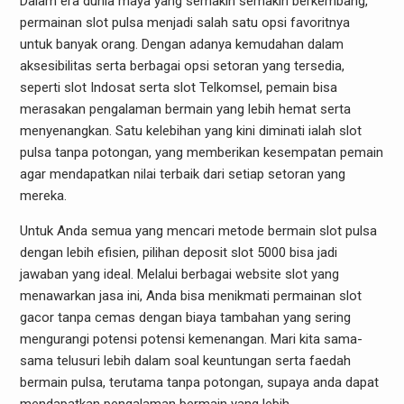
Dalam era dunia maya yang semakin semakin berkembang,
permainan slot pulsa menjadi salah satu opsi favoritnya
untuk banyak orang. Dengan adanya kemudahan dalam
aksesibilitas serta berbagai opsi setoran yang tersedia,
seperti slot Indosat serta slot Telkomsel, pemain bisa
merasakan pengalaman bermain yang lebih hemat serta
menyenangkan. Satu kelebihan yang kini diminati ialah slot
pulsa tanpa potongan, yang memberikan kesempatan pemain
agar mendapatkan nilai terbaik dari setiap setoran yang
mereka.
Untuk Anda semua yang mencari metode bermain slot pulsa
dengan lebih efisien, pilihan deposit slot 5000 bisa jadi
jawaban yang ideal. Melalui berbagai website slot yang
menawarkan jasa ini, Anda bisa menikmati permainan slot
gacor tanpa cemas dengan biaya tambahan yang sering
mengurangi potensi potensi kemenangan. Mari kita sama-
sama telusuri lebih dalam soal keuntungan serta faedah
bermain pulsa, terutama tanpa potongan, supaya anda dapat