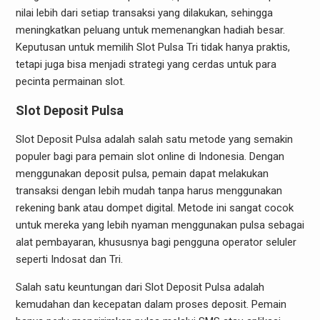
nilai lebih dari setiap transaksi yang dilakukan, sehingga
meningkatkan peluang untuk memenangkan hadiah besar.
Keputusan untuk memilih Slot Pulsa Tri tidak hanya praktis,
tetapi juga bisa menjadi strategi yang cerdas untuk para
pecinta permainan slot.
Slot Deposit Pulsa
Slot Deposit Pulsa adalah salah satu metode yang semakin
populer bagi para pemain slot online di Indonesia. Dengan
menggunakan deposit pulsa, pemain dapat melakukan
transaksi dengan lebih mudah tanpa harus menggunakan
rekening bank atau dompet digital. Metode ini sangat cocok
untuk mereka yang lebih nyaman menggunakan pulsa sebagai
alat pembayaran, khususnya bagi pengguna operator seluler
seperti Indosat dan Tri.
Salah satu keuntungan dari Slot Deposit Pulsa adalah
kemudahan dan kecepatan dalam proses deposit. Pemain