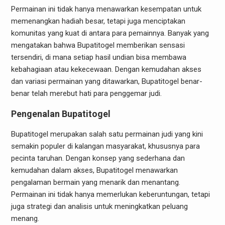
Permainan ini tidak hanya menawarkan kesempatan untuk
memenangkan hadiah besar, tetapi juga menciptakan
komunitas yang kuat di antara para pemainnya. Banyak yang
mengatakan bahwa Bupatitogel memberikan sensasi
tersendiri, di mana setiap hasil undian bisa membawa
kebahagiaan atau kekecewaan. Dengan kemudahan akses
dan variasi permainan yang ditawarkan, Bupatitogel benar-
benar telah merebut hati para penggemar judi.
Pengenalan Bupatitogel
Bupatitogel merupakan salah satu permainan judi yang kini
semakin populer di kalangan masyarakat, khususnya para
pecinta taruhan. Dengan konsep yang sederhana dan
kemudahan dalam akses, Bupatitogel menawarkan
pengalaman bermain yang menarik dan menantang.
Permainan ini tidak hanya memerlukan keberuntungan, tetapi
juga strategi dan analisis untuk meningkatkan peluang
menang.