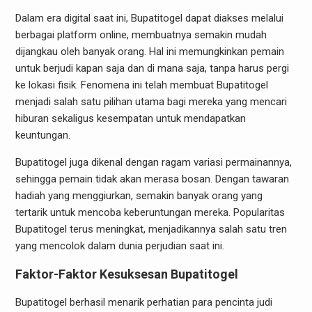
Dalam era digital saat ini, Bupatitogel dapat diakses melalui
berbagai platform online, membuatnya semakin mudah
dijangkau oleh banyak orang. Hal ini memungkinkan pemain
untuk berjudi kapan saja dan di mana saja, tanpa harus pergi
ke lokasi fisik. Fenomena ini telah membuat Bupatitogel
menjadi salah satu pilihan utama bagi mereka yang mencari
hiburan sekaligus kesempatan untuk mendapatkan
keuntungan.
Bupatitogel juga dikenal dengan ragam variasi permainannya,
sehingga pemain tidak akan merasa bosan. Dengan tawaran
hadiah yang menggiurkan, semakin banyak orang yang
tertarik untuk mencoba keberuntungan mereka. Popularitas
Bupatitogel terus meningkat, menjadikannya salah satu tren
yang mencolok dalam dunia perjudian saat ini.
Faktor-Faktor Kesuksesan Bupatitogel
Bupatitogel berhasil menarik perhatian para pencinta judi