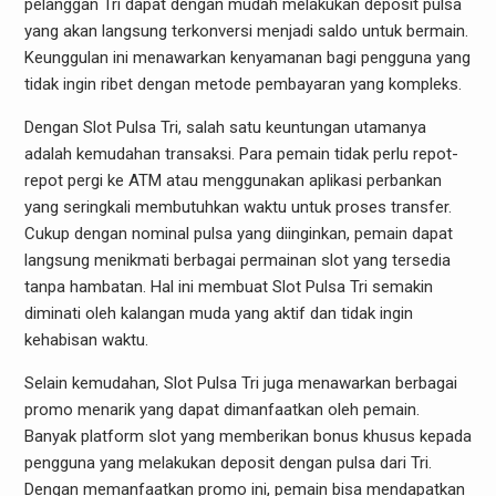
pelanggan Tri dapat dengan mudah melakukan deposit pulsa
yang akan langsung terkonversi menjadi saldo untuk bermain.
Keunggulan ini menawarkan kenyamanan bagi pengguna yang
tidak ingin ribet dengan metode pembayaran yang kompleks.
Dengan Slot Pulsa Tri, salah satu keuntungan utamanya
adalah kemudahan transaksi. Para pemain tidak perlu repot-
repot pergi ke ATM atau menggunakan aplikasi perbankan
yang seringkali membutuhkan waktu untuk proses transfer.
Cukup dengan nominal pulsa yang diinginkan, pemain dapat
langsung menikmati berbagai permainan slot yang tersedia
tanpa hambatan. Hal ini membuat Slot Pulsa Tri semakin
diminati oleh kalangan muda yang aktif dan tidak ingin
kehabisan waktu.
Selain kemudahan, Slot Pulsa Tri juga menawarkan berbagai
promo menarik yang dapat dimanfaatkan oleh pemain.
Banyak platform slot yang memberikan bonus khusus kepada
pengguna yang melakukan deposit dengan pulsa dari Tri.
Dengan memanfaatkan promo ini, pemain bisa mendapatkan