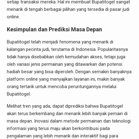
setiap transaksi mereka. Hal ini membuat Bupatitogel sangat
menarik di tengah berbagai pilihan yang tersedia di pasar judi
online.
Kesimpulan dan Prediksi Masa Depan
Bupatitogel telah menjadi fenomena yang menarik di
kalangan pecinta judi, terutama di Indonesia. Popularitasnya
tidak hanya disebabkan oleh kemudahan akses, tetapi juga
oleh variasi jenis permainan yang ditawarkan dan potensi
hadiah besar yang bisa diperoleh. Dengan semakin banyaknya
platform online yang menyajikan layanan ini, makin banyak
orang tertarik untuk mencoba peruntungannya melalui
Bupatitogel.
Melihat tren yang ada, dapat diprediksi bahwa Bupatitogel
akan terus berkembang dan menarik lebih banyak pemain di
masa depan. Inovasi dalam metode permainan dan teknologi
informasi yang terus maju akan berkontribusi pada
pengalaman yang lebih menarik dan interaktif bagi para