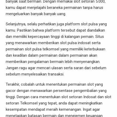
banyak saat bermain. Dengan memakai slot setoran 5.000,
kamu dapat menjelajahi beraneka permainan tanpa harus
mengeluarkan banyak banyak uang.
Selanjutnya, selalu perhatikan juga platform slot pulsa yang
kamu. Pastikan bahwa platform tersebut dapat diandalkan
dan memiliki kepercayaan tinggi di kalangan pemain. Situs
yang menawarkan memberikan slot pulsa indosat serta
permainan slot pulsa telkomsel yang memiliki keterbukaan
dan keadilan dalam permainan dalam permainan akan
memberikan pengalaman bermain lebih menyenangkan.
Jangan ragu agar mencari ulasan serta saran dari sebelum
sebelum menyelesaikan transaksi.
Terakhir, cobalah untuk menentukan permainan slot yang
gacor dengan menawarkan persentase pengembalian yang
tinggi. Dengan cara menentukan slot setoran Indosat dan slot
setoran Telkomsel yang tepat, anda dapat meningkatkan
kesempatan mendapat meraih kemenangan. Ingat agar
menetapkan batasan bermain dan menejemen keuangan