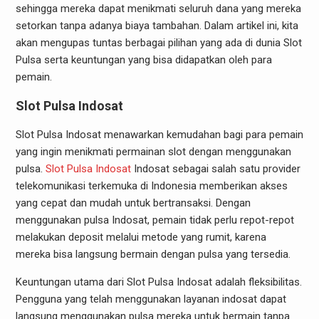
sehingga mereka dapat menikmati seluruh dana yang mereka
setorkan tanpa adanya biaya tambahan. Dalam artikel ini, kita
akan mengupas tuntas berbagai pilihan yang ada di dunia Slot
Pulsa serta keuntungan yang bisa didapatkan oleh para
pemain.
Slot Pulsa Indosat
Slot Pulsa Indosat menawarkan kemudahan bagi para pemain
yang ingin menikmati permainan slot dengan menggunakan
pulsa.
Slot Pulsa Indosat
Indosat sebagai salah satu provider
telekomunikasi terkemuka di Indonesia memberikan akses
yang cepat dan mudah untuk bertransaksi. Dengan
menggunakan pulsa Indosat, pemain tidak perlu repot-repot
melakukan deposit melalui metode yang rumit, karena
mereka bisa langsung bermain dengan pulsa yang tersedia.
Keuntungan utama dari Slot Pulsa Indosat adalah fleksibilitas.
Pengguna yang telah menggunakan layanan indosat dapat
langsung menggunakan pulsa mereka untuk bermain tanpa