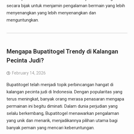
secara bijak untuk menjamin pengalaman bermain yang lebih
menyenangkan yang lebih menyenangkan dan
menguntungkan.
Mengapa Bupatitogel Trendy di Kalangan
Pecinta Judi?
February 14, 2026
Bupatitogel telah menjadi topik perbincangan hangat di
kalangan pecinta judi di Indonesia. Dengan popularitas yang
terus meningkat, banyak orang merasa penasaran mengapa
permainan ini begitu diminati. Dalam dunia perjudian yang
selalu berkembang, Bupatitogel menawarkan pengalaman
yang unik dan menarik, menjadikannya pilihan utama bagi
banyak pemain yang mencari keberuntungan.