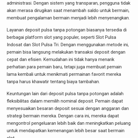
administrasi. Dengan sistem yang transparan, pengguna tidak
akan merasa dirugikan saat menambah saldo untuk bermain,
membuat pengalaman bermain menjadi lebih menyenangkan.
Layanan deposit pulsa tanpa potongan biasanya tersedia di
berbagai platform slot yang populer, seperti Slot Pulsa
Indosat dan Slot Pulsa Tri. Dengan menggunakan metode ini,
pemain bisa langsung melakukan transaksi deposit dengan
cepat dan efisien. Kemudahan ini tidak hanya menarik
perhatian para pemain baru, tetapi juga membuat pemain
lama kembali untuk menikmati permainan favorit mereka
tanpa harus khawatir tentang biaya tambahan.
Keuntungan lain dari deposit pulsa tanpa potongan adalah
fleksibilitas dalam memilih nominal deposit. Pemain dapat
menyesuaikan besaran deposit sesuai dengan anggaran dan
strategi bermain mereka. Dengan cara ini, mereka dapat
mengontrol pengeluaran lebih baik dan meningkatkan peluang
untuk mendapatkan kemenangan lebih besar saat bermain