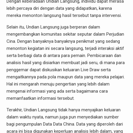
Dengan keberadaan Undian Langsung, individu dapat merasa
lebih percaya diri dengan data yang didapatkan, karena
mereka menonton langsung hasil tersebut tanpa intervensi.
Selain itu, Undian Langsung juga berperan dalam
mengembangkan komunitas sekitar seputar dalam Perjudian
Cina. Dengan banyaknya banyaknya penikmat yang sedang
menonton kegiatan ini secara langsung, terjadi interaksi aktif
serta berbagi data di antara para pemain. Pembicaraan dan
analisis hasil yang disiarkan membuat jadi seru, di mana para
penggemar dapat diskusikan keluaran Live Draw serta
mengaitkannya pada pola maupun data yang mereka pelajari.
Hal ini mengarah menuju pengertian yang lebih dalam
mengenai informasi yang ada serta bagaimana cara
memanfaatkan informasi tersebut.
Terakhir, Undian Langsung tidak hanya menyajikan keluaran
dalam waktu nyata, namun juga pun menyediakan sumber
bagi pengumpulan Data Data China. Data yang diperoleh dari
acara ini bisa digunakan keperluan analisis lebih dalam, yang