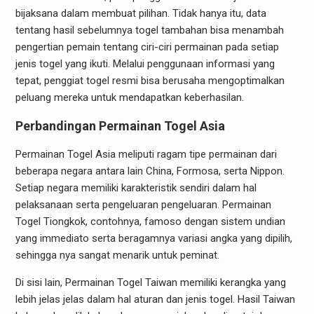
bijaksana dalam membuat pilihan. Tidak hanya itu, data
tentang hasil sebelumnya togel tambahan bisa menambah
pengertian pemain tentang ciri-ciri permainan pada setiap
jenis togel yang ikuti. Melalui penggunaan informasi yang
tepat, penggiat togel resmi bisa berusaha mengoptimalkan
peluang mereka untuk mendapatkan keberhasilan.
Perbandingan Permainan Togel Asia
Permainan Togel Asia meliputi ragam tipe permainan dari
beberapa negara antara lain China, Formosa, serta Nippon.
Setiap negara memiliki karakteristik sendiri dalam hal
pelaksanaan serta pengeluaran pengeluaran. Permainan
Togel Tiongkok, contohnya, famoso dengan sistem undian
yang immediato serta beragamnya variasi angka yang dipilih,
sehingga nya sangat menarik untuk peminat.
Di sisi lain, Permainan Togel Taiwan memiliki kerangka yang
lebih jelas jelas dalam hal aturan dan jenis togel. Hasil Taiwan