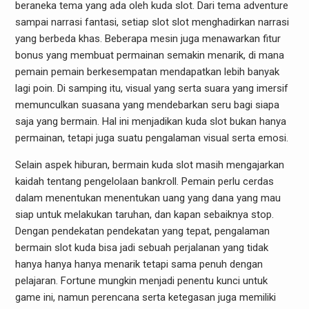
beraneka tema yang ada oleh kuda slot. Dari tema adventure
sampai narrasi fantasi, setiap slot slot menghadirkan narrasi
yang berbeda khas. Beberapa mesin juga menawarkan fitur
bonus yang membuat permainan semakin menarik, di mana
pemain pemain berkesempatan mendapatkan lebih banyak
lagi poin. Di samping itu, visual yang serta suara yang imersif
memunculkan suasana yang mendebarkan seru bagi siapa
saja yang bermain. Hal ini menjadikan kuda slot bukan hanya
permainan, tetapi juga suatu pengalaman visual serta emosi.
Selain aspek hiburan, bermain kuda slot masih mengajarkan
kaidah tentang pengelolaan bankroll. Pemain perlu cerdas
dalam menentukan menentukan uang yang dana yang mau
siap untuk melakukan taruhan, dan kapan sebaiknya stop.
Dengan pendekatan pendekatan yang tepat, pengalaman
bermain slot kuda bisa jadi sebuah perjalanan yang tidak
hanya hanya hanya menarik tetapi sama penuh dengan
pelajaran. Fortune mungkin menjadi penentu kunci untuk
game ini, namun perencana serta ketegasan juga memiliki