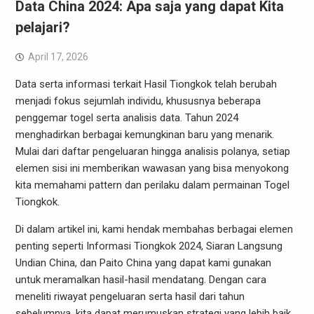
Data China 2024: Apa saja yang dapat Kita
pelajari?
April 17, 2026
Data serta informasi terkait Hasil Tiongkok telah berubah
menjadi fokus sejumlah individu, khususnya beberapa
penggemar togel serta analisis data. Tahun 2024
menghadirkan berbagai kemungkinan baru yang menarik.
Mulai dari daftar pengeluaran hingga analisis polanya, setiap
elemen sisi ini memberikan wawasan yang bisa menyokong
kita memahami pattern dan perilaku dalam permainan Togel
Tiongkok.
Di dalam artikel ini, kami hendak membahas berbagai elemen
penting seperti Informasi Tiongkok 2024, Siaran Langsung
Undian China, dan Paito China yang dapat kami gunakan
untuk meramalkan hasil-hasil mendatang. Dengan cara
meneliti riwayat pengeluaran serta hasil dari tahun
sebelumnya, kita dapat merumuskan strategi yang lebih baik