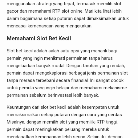
menggunakan strategi yang tepat, termasuk memilih slot
gacor dan memahami RTP slot online. Mari kita lihat lebih
dalam bagaimana setiap putaran dapat dimaksimalkan untuk
mencapai kemenangan yang menggiurkan.
Memahami Slot Bet Kecil
Slot bet kecil adalah salah satu opsi yang menarik bagi
pemain yang ingin menikmati permainan tanpa harus
mengeluarkan banyak modal. Dengan taruhan yang rendah,
pemain dapat mengeksplorasi berbagai jenis permainan slot
tanpa merasa terbebani secara finansial. Ini sangat cocok
untuk pemula yang ingin belajar dan memahami mekanisme
permainan sebelum berinvestasi lebih banyak.
Keuntungan dari slot bet kecil adalah kesempatan untuk
memaksimalkan setiap putaran dengan cara yang cerdas.
Misalnya, dengan memilih slot yang memiliki RTP tinggi,
pemain dapat meningkatkan peluang mereka untuk
mendapatkan kemenangan lebih sering. Selain itu, dengan