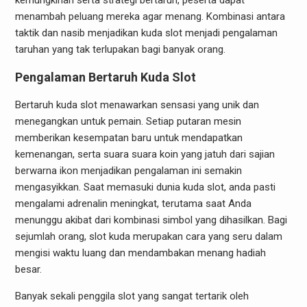
kemungkinan serta strategi bertaruh, peserta dapat
menambah peluang mereka agar menang. Kombinasi antara
taktik dan nasib menjadikan kuda slot menjadi pengalaman
taruhan yang tak terlupakan bagi banyak orang.
Pengalaman Bertaruh Kuda Slot
Bertaruh kuda slot menawarkan sensasi yang unik dan
menegangkan untuk pemain. Setiap putaran mesin
memberikan kesempatan baru untuk mendapatkan
kemenangan, serta suara suara koin yang jatuh dari sajian
berwarna ikon menjadikan pengalaman ini semakin
mengasyikkan. Saat memasuki dunia kuda slot, anda pasti
mengalami adrenalin meningkat, terutama saat Anda
menunggu akibat dari kombinasi simbol yang dihasilkan. Bagi
sejumlah orang, slot kuda merupakan cara yang seru dalam
mengisi waktu luang dan mendambakan menang hadiah
besar.
Banyak sekali penggila slot yang sangat tertarik oleh