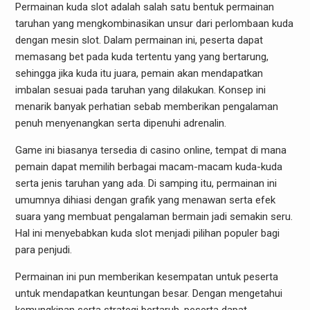
Permainan kuda slot adalah salah satu bentuk permainan
taruhan yang mengkombinasikan unsur dari perlombaan kuda
dengan mesin slot. Dalam permainan ini, peserta dapat
memasang bet pada kuda tertentu yang yang bertarung,
sehingga jika kuda itu juara, pemain akan mendapatkan
imbalan sesuai pada taruhan yang dilakukan. Konsep ini
menarik banyak perhatian sebab memberikan pengalaman
penuh menyenangkan serta dipenuhi adrenalin.
Game ini biasanya tersedia di casino online, tempat di mana
pemain dapat memilih berbagai macam-macam kuda-kuda
serta jenis taruhan yang ada. Di samping itu, permainan ini
umumnya dihiasi dengan grafik yang menawan serta efek
suara yang membuat pengalaman bermain jadi semakin seru.
Hal ini menyebabkan kuda slot menjadi pilihan populer bagi
para penjudi.
Permainan ini pun memberikan kesempatan untuk peserta
untuk mendapatkan keuntungan besar. Dengan mengetahui