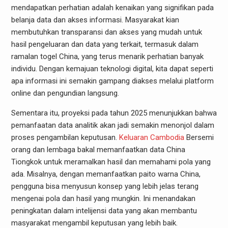
mendapatkan perhatian adalah kenaikan yang signifikan pada
belanja data dan akses informasi. Masyarakat kian
membutuhkan transparansi dan akses yang mudah untuk
hasil pengeluaran dan data yang terkait, termasuk dalam
ramalan togel China, yang terus menarik perhatian banyak
individu. Dengan kemajuan teknologi digital, kita dapat seperti
apa informasi ini semakin gampang diakses melalui platform
online dan pengundian langsung.
Sementara itu, proyeksi pada tahun 2025 menunjukkan bahwa
pemanfaatan data analitik akan jadi semakin menonjol dalam
proses pengambilan keputusan.
Keluaran Cambodia
Bersemi
orang dan lembaga bakal memanfaatkan data China
Tiongkok untuk meramalkan hasil dan memahami pola yang
ada. Misalnya, dengan memanfaatkan paito warna China,
pengguna bisa menyusun konsep yang lebih jelas terang
mengenai pola dan hasil yang mungkin. Ini menandakan
peningkatan dalam intelijensi data yang akan membantu
masyarakat mengambil keputusan yang lebih baik.