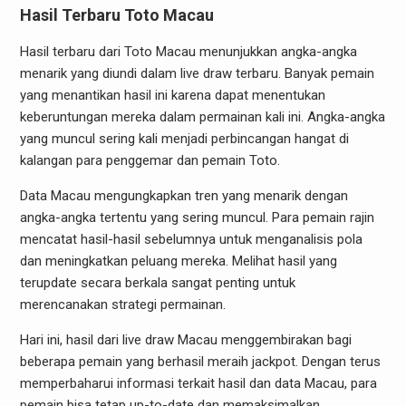
Hasil Terbaru Toto Macau
Hasil terbaru dari Toto Macau menunjukkan angka-angka
menarik yang diundi dalam live draw terbaru. Banyak pemain
yang menantikan hasil ini karena dapat menentukan
keberuntungan mereka dalam permainan kali ini. Angka-angka
yang muncul sering kali menjadi perbincangan hangat di
kalangan para penggemar dan pemain Toto.
Data Macau mengungkapkan tren yang menarik dengan
angka-angka tertentu yang sering muncul. Para pemain rajin
mencatat hasil-hasil sebelumnya untuk menganalisis pola
dan meningkatkan peluang mereka. Melihat hasil yang
terupdate secara berkala sangat penting untuk
merencanakan strategi permainan.
Hari ini, hasil dari live draw Macau menggembirakan bagi
beberapa pemain yang berhasil meraih jackpot. Dengan terus
memperbaharui informasi terkait hasil dan data Macau, para
pemain bisa tetap up-to-date dan memaksimalkan