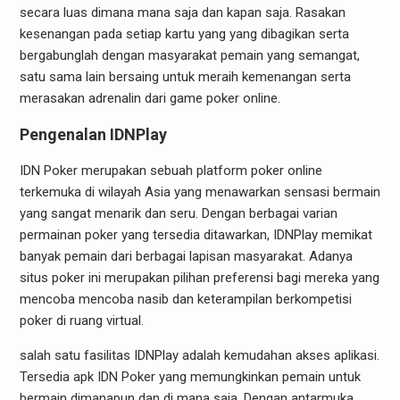
secara luas dimana mana saja dan kapan saja. Rasakan
kesenangan pada setiap kartu yang yang dibagikan serta
bergabunglah dengan masyarakat pemain yang semangat,
satu sama lain bersaing untuk meraih kemenangan serta
merasakan adrenalin dari game poker online.
Pengenalan IDNPlay
IDN Poker merupakan sebuah platform poker online
terkemuka di wilayah Asia yang menawarkan sensasi bermain
yang sangat menarik dan seru. Dengan berbagai varian
permainan poker yang tersedia ditawarkan, IDNPlay memikat
banyak pemain dari berbagai lapisan masyarakat. Adanya
situs poker ini merupakan pilihan preferensi bagi mereka yang
mencoba mencoba nasib dan keterampilan berkompetisi
poker di ruang virtual.
salah satu fasilitas IDNPlay adalah kemudahan akses aplikasi.
Tersedia apk IDN Poker yang memungkinkan pemain untuk
bermain dimanapun dan di mana saja. Dengan antarmuka