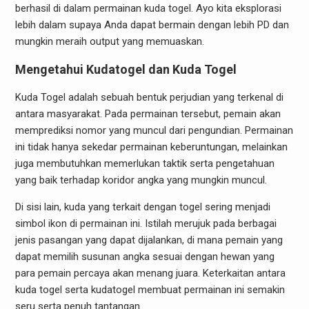
berhasil di dalam permainan kuda togel. Ayo kita eksplorasi
lebih dalam supaya Anda dapat bermain dengan lebih PD dan
mungkin meraih output yang memuaskan.
Mengetahui Kudatogel dan Kuda Togel
Kuda Togel adalah sebuah bentuk perjudian yang terkenal di
antara masyarakat. Pada permainan tersebut, pemain akan
memprediksi nomor yang muncul dari pengundian. Permainan
ini tidak hanya sekedar permainan keberuntungan, melainkan
juga membutuhkan memerlukan taktik serta pengetahuan
yang baik terhadap koridor angka yang mungkin muncul.
Di sisi lain, kuda yang terkait dengan togel sering menjadi
simbol ikon di permainan ini. Istilah merujuk pada berbagai
jenis pasangan yang dapat dijalankan, di mana pemain yang
dapat memilih susunan angka sesuai dengan hewan yang
para pemain percaya akan menang juara. Keterkaitan antara
kuda togel serta kudatogel membuat permainan ini semakin
seru serta penuh tantangan.