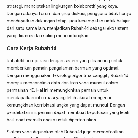
strategi, menciptakan lingkungan kolaboratif yang kaya.
Dengan adanya forum dan grup diskusi, pengguna tidak hanya
mendapatkan dukungan tetapi juga kesempatan untuk belajar
dari satu sama lain, menjadikan Rubah4d sebagai ekosistem
yang dinamis dan saling menguntungkan.
Cara Kerja Rubah4d
Rubah4d beroperasi dengan sistem yang dirancang untuk
memberikan pemain pengalaman bermain yang optimal.
Dengan menggunakan teknologi algoritma canggih, Rubah4d
mampu menganalisis data dan tren yang muncul dalam
permainan 4D. Hal ini memungkinkan pemain untuk
mendapatkan informasi yang lebih akurat mengenai
kemungkinan kombinasi angka yang dapat muncul. Dengan
pendekatan ini, pemain dapat membuat keputusan yang lebih
baik saat memilih angka untuk dipertaruhkan.
Sistem yang digunakan oleh Rubah4d juga memanfaatkan