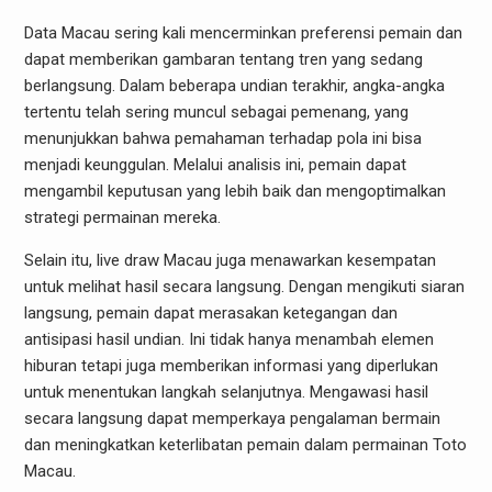
Data Macau sering kali mencerminkan preferensi pemain dan
dapat memberikan gambaran tentang tren yang sedang
berlangsung. Dalam beberapa undian terakhir, angka-angka
tertentu telah sering muncul sebagai pemenang, yang
menunjukkan bahwa pemahaman terhadap pola ini bisa
menjadi keunggulan. Melalui analisis ini, pemain dapat
mengambil keputusan yang lebih baik dan mengoptimalkan
strategi permainan mereka.
Selain itu, live draw Macau juga menawarkan kesempatan
untuk melihat hasil secara langsung. Dengan mengikuti siaran
langsung, pemain dapat merasakan ketegangan dan
antisipasi hasil undian. Ini tidak hanya menambah elemen
hiburan tetapi juga memberikan informasi yang diperlukan
untuk menentukan langkah selanjutnya. Mengawasi hasil
secara langsung dapat memperkaya pengalaman bermain
dan meningkatkan keterlibatan pemain dalam permainan Toto
Macau.