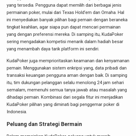
yang tersedia. Pengguna dapat memilih dari berbagai jenis
permainan poker, mulai dari Texas Hold’em dan Omaha. Hal
ini menyediakan banyak pilihan bagi pemain dengan beraneka
tingkat keahlian, agar siapa pun dapat mencari permainan
yang dengan preferensi mereka. Di samping itu, KudaPoker
sering mengadakan kompetisi menarik dalam hadiah besar
yang menambah daya tarik platform ini sendiri.
KudaPoker juga memprioritaskan keamanan dan kenyamanan
pemain. Menggunakan sistem enkripsi yang, data pribadi dan
transaksi keuangan pengguna aman dengan baik. Di samping
itu, tim dukungan pelanggan selalu menolong 24 jam sehari
semalam, memenuhi semua tanya jawab atau masalah yang
dihadapi pemain. Kombinasi dari segala fitur ini menjadikan
KudaPoker pilihan yang diminati bagi penggemar poker di
Indonesia.
Peluang dan Strategi Bermain