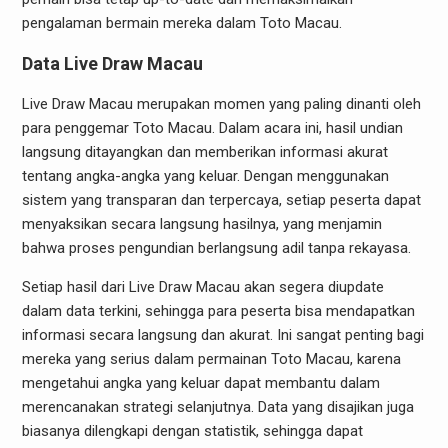
pengalaman bermain mereka dalam Toto Macau.
Data Live Draw Macau
Live Draw Macau merupakan momen yang paling dinanti oleh
para penggemar Toto Macau. Dalam acara ini, hasil undian
langsung ditayangkan dan memberikan informasi akurat
tentang angka-angka yang keluar. Dengan menggunakan
sistem yang transparan dan terpercaya, setiap peserta dapat
menyaksikan secara langsung hasilnya, yang menjamin
bahwa proses pengundian berlangsung adil tanpa rekayasa.
Setiap hasil dari Live Draw Macau akan segera diupdate
dalam data terkini, sehingga para peserta bisa mendapatkan
informasi secara langsung dan akurat. Ini sangat penting bagi
mereka yang serius dalam permainan Toto Macau, karena
mengetahui angka yang keluar dapat membantu dalam
merencanakan strategi selanjutnya. Data yang disajikan juga
biasanya dilengkapi dengan statistik, sehingga dapat