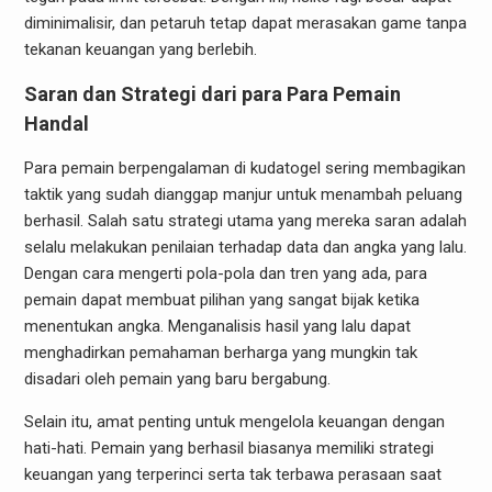
diminimalisir, dan petaruh tetap dapat merasakan game tanpa
tekanan keuangan yang berlebih.
Saran dan Strategi dari para Para Pemain
Handal
Para pemain berpengalaman di kudatogel sering membagikan
taktik yang sudah dianggap manjur untuk menambah peluang
berhasil. Salah satu strategi utama yang mereka saran adalah
selalu melakukan penilaian terhadap data dan angka yang lalu.
Dengan cara mengerti pola-pola dan tren yang ada, para
pemain dapat membuat pilihan yang sangat bijak ketika
menentukan angka. Menganalisis hasil yang lalu dapat
menghadirkan pemahaman berharga yang mungkin tak
disadari oleh pemain yang baru bergabung.
Selain itu, amat penting untuk mengelola keuangan dengan
hati-hati. Pemain yang berhasil biasanya memiliki strategi
keuangan yang terperinci serta tak terbawa perasaan saat