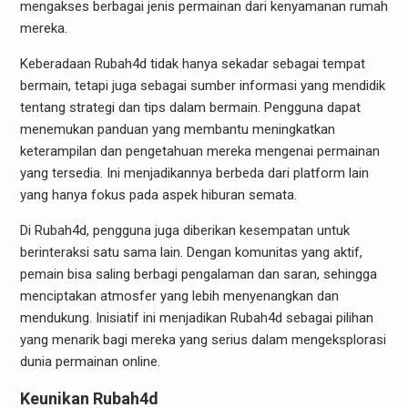
mengakses berbagai jenis permainan dari kenyamanan rumah
mereka.
Keberadaan Rubah4d tidak hanya sekadar sebagai tempat
bermain, tetapi juga sebagai sumber informasi yang mendidik
tentang strategi dan tips dalam bermain. Pengguna dapat
menemukan panduan yang membantu meningkatkan
keterampilan dan pengetahuan mereka mengenai permainan
yang tersedia. Ini menjadikannya berbeda dari platform lain
yang hanya fokus pada aspek hiburan semata.
Di Rubah4d, pengguna juga diberikan kesempatan untuk
berinteraksi satu sama lain. Dengan komunitas yang aktif,
pemain bisa saling berbagi pengalaman dan saran, sehingga
menciptakan atmosfer yang lebih menyenangkan dan
mendukung. Inisiatif ini menjadikan Rubah4d sebagai pilihan
yang menarik bagi mereka yang serius dalam mengeksplorasi
dunia permainan online.
Keunikan Rubah4d