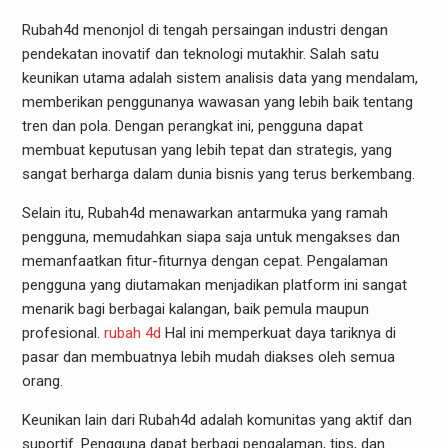
Rubah4d menonjol di tengah persaingan industri dengan
pendekatan inovatif dan teknologi mutakhir. Salah satu
keunikan utama adalah sistem analisis data yang mendalam,
memberikan penggunanya wawasan yang lebih baik tentang
tren dan pola. Dengan perangkat ini, pengguna dapat
membuat keputusan yang lebih tepat dan strategis, yang
sangat berharga dalam dunia bisnis yang terus berkembang.
Selain itu, Rubah4d menawarkan antarmuka yang ramah
pengguna, memudahkan siapa saja untuk mengakses dan
memanfaatkan fitur-fiturnya dengan cepat. Pengalaman
pengguna yang diutamakan menjadikan platform ini sangat
menarik bagi berbagai kalangan, baik pemula maupun
profesional.
rubah 4d
Hal ini memperkuat daya tariknya di
pasar dan membuatnya lebih mudah diakses oleh semua
orang.
Keunikan lain dari Rubah4d adalah komunitas yang aktif dan
suportif. Pengguna dapat berbagi pengalaman, tips, dan