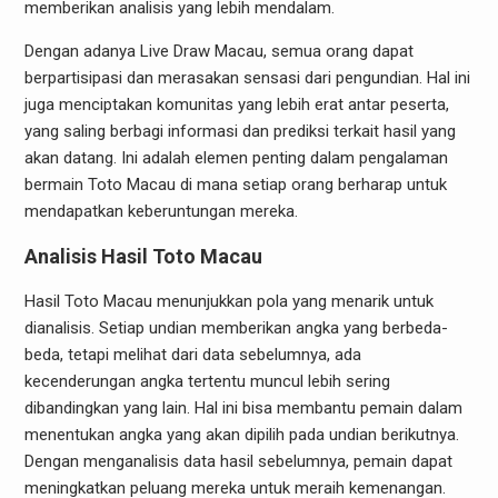
memberikan analisis yang lebih mendalam.
Dengan adanya Live Draw Macau, semua orang dapat
berpartisipasi dan merasakan sensasi dari pengundian. Hal ini
juga menciptakan komunitas yang lebih erat antar peserta,
yang saling berbagi informasi dan prediksi terkait hasil yang
akan datang. Ini adalah elemen penting dalam pengalaman
bermain Toto Macau di mana setiap orang berharap untuk
mendapatkan keberuntungan mereka.
Analisis Hasil Toto Macau
Hasil Toto Macau menunjukkan pola yang menarik untuk
dianalisis. Setiap undian memberikan angka yang berbeda-
beda, tetapi melihat dari data sebelumnya, ada
kecenderungan angka tertentu muncul lebih sering
dibandingkan yang lain. Hal ini bisa membantu pemain dalam
menentukan angka yang akan dipilih pada undian berikutnya.
Dengan menganalisis data hasil sebelumnya, pemain dapat
meningkatkan peluang mereka untuk meraih kemenangan.