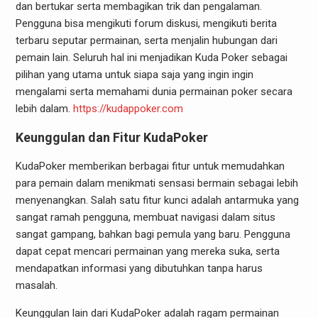
dan bertukar serta membagikan trik dan pengalaman.
Pengguna bisa mengikuti forum diskusi, mengikuti berita
terbaru seputar permainan, serta menjalin hubungan dari
pemain lain. Seluruh hal ini menjadikan Kuda Poker sebagai
pilihan yang utama untuk siapa saja yang ingin ingin
mengalami serta memahami dunia permainan poker secara
lebih dalam.
https://kudappoker.com
Keunggulan dan Fitur KudaPoker
KudaPoker memberikan berbagai fitur untuk memudahkan
para pemain dalam menikmati sensasi bermain sebagai lebih
menyenangkan. Salah satu fitur kunci adalah antarmuka yang
sangat ramah pengguna, membuat navigasi dalam situs
sangat gampang, bahkan bagi pemula yang baru. Pengguna
dapat cepat mencari permainan yang mereka suka, serta
mendapatkan informasi yang dibutuhkan tanpa harus
masalah.
Keunggulan lain dari KudaPoker adalah ragam permainan