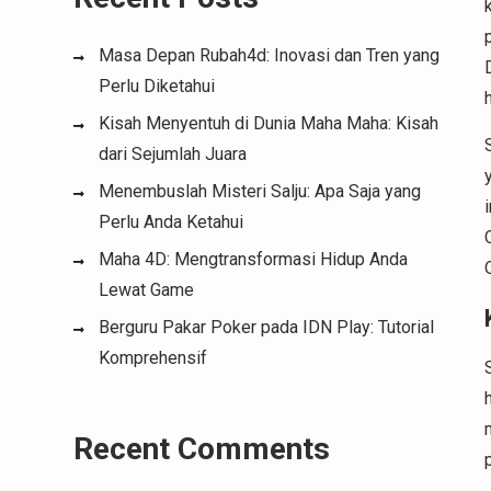
Masa Depan Rubah4d: Inovasi dan Tren yang
Perlu Diketahui
Kisah Menyentuh di Dunia Maha Maha: Kisah
dari Sejumlah Juara
Menembuslah Misteri Salju: Apa Saja yang
Perlu Anda Ketahui
Maha 4D: Mengtransformasi Hidup Anda
Lewat Game
Berguru Pakar Poker pada IDN Play: Tutorial
Komprehensif
Recent Comments