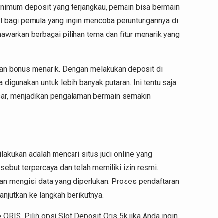
minimum deposit yang terjangkau, pemain bisa bermain
al bagi pemula yang ingin mencoba peruntungannya di
nawarkan berbagai pilihan tema dan fitur menarik yang
 dan bonus menarik. Dengan melakukan deposit di
igunakan untuk lebih banyak putaran. Ini tentu saja
ar, menjadikan pengalaman bermain semakin
lakukan adalah mencari situs judi online yang
ebut terpercaya dan telah memiliki izin resmi.
an mengisi data yang diperlukan. Proses pendaftaran
njutkan ke langkah berikutnya.
IS. Pilih opsi Slot Deposit Qris 5k jika Anda ingin