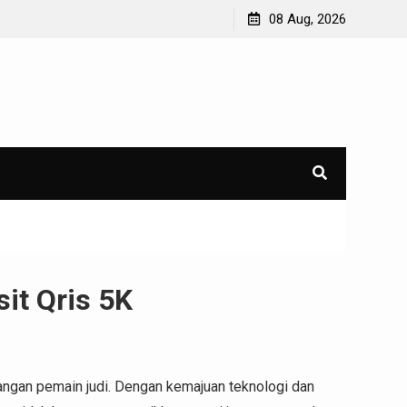
transformasi Hidup Anda Lewat Game
Masa Depan Rubah4d: Ino
08 Aug, 2026
Diketahui
it Qris 5K
alangan pemain judi. Dengan kemajuan teknologi dan