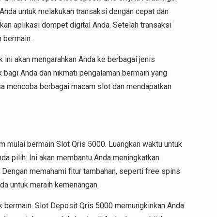
nda untuk melakukan transaksi dengan cepat dan
n aplikasi dompet digital Anda. Setelah transaksi
n bermain.
link ini akan mengarahkan Anda ke berbagai jenis
ik bagi Anda dan nikmati pengalaman bermain yang
isa mencoba berbagai macam slot dan mendapatkan
mulai bermain Slot Qris 5000. Luangkan waktu untuk
nda pilih. Ini akan membantu Anda meningkatkan
Dengan memahami fitur tambahan, seperti free spins
da untuk meraih kemenangan.
uk bermain. Slot Deposit Qris 5000 memungkinkan Anda