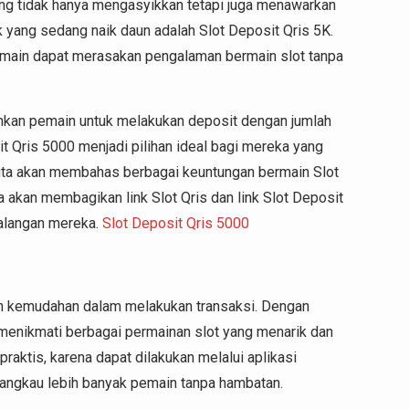
ang tidak hanya mengasyikkan tetapi juga menawarkan
k yang sedang naik daun adalah Slot Deposit Qris 5K.
emain dapat merasakan pengalaman bermain slot tanpa
kan pemain untuk melakukan deposit dengan jumlah
it Qris 5000 menjadi pilihan ideal bagi mereka yang
, kita akan membahas berbagai keuntungan bermain Slot
 akan membagikan link Slot Qris dan link Slot Deposit
alangan mereka.
Slot Deposit Qris 5000
ah kemudahan dalam melakukan transaksi. Dengan
menikmati berbagai permainan slot yang menarik dan
aktis, karena dapat dilakukan melalui aplikasi
jangkau lebih banyak pemain tanpa hambatan.