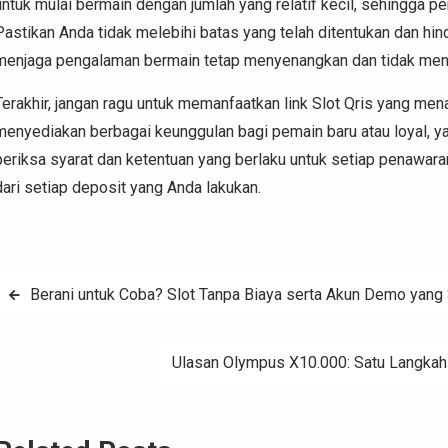
untuk mulai bermain dengan jumlah yang relatif kecil, sehingga p
Pastikan Anda tidak melebihi batas yang telah ditentukan dan hi
menjaga pengalaman bermain tetap menyenangkan dan tidak menim
Terakhir, jangan ragu untuk memanfaatkan link Slot Qris yang me
menyediakan berbagai keunggulan bagi pemain baru atau loyal, y
periksa syarat dan ketentuan yang berlaku untuk setiap penawa
dari setiap deposit yang Anda lakukan.
Post
Berani untuk Coba? Slot Tanpa Biaya serta Akun Demo yan
navigation
Ulasan Olympus X10.000: Satu Langkah 