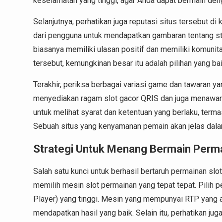
keselamatan yang tinggi, agar Anda dapat bermain den
Selanjutnya, perhatikan juga reputasi situs tersebut 
dari pengguna untuk mendapatkan gambaran tentang sta
biasanya memiliki ulasan positif dan memiliki komuni
tersebut, kemungkinan besar itu adalah pilihan yang b
Terakhir, periksa berbagai variasi game dan tawaran y
menyediakan ragam slot gacor QRIS dan juga menawar
untuk melihat syarat dan ketentuan yang berlaku, terma
Sebuah situs yang kenyamanan pemain akan jelas dala
Strategi Untuk Menang Bermain Perma
Salah satu kunci untuk berhasil bertaruh permainan 
memilih mesin slot permainan yang tepat tepat. Pilih 
Player) yang tinggi. Mesin yang mempunyai RTP yang
mendapatkan hasil yang baik. Selain itu, perhatikan jug