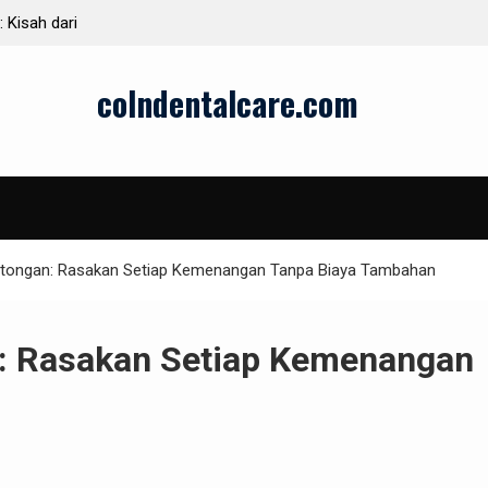
lju: Apa Saja yang Perlu Anda
Maha 4D: Mengtransformasi Hid
colndentalcare.com
otongan: Rasakan Setiap Kemenangan Tanpa Biaya Tambahan
n: Rasakan Setiap Kemenangan