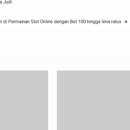
a Judi
n di Permainan Slot Online dengan Bet 100 hingga lima ratus