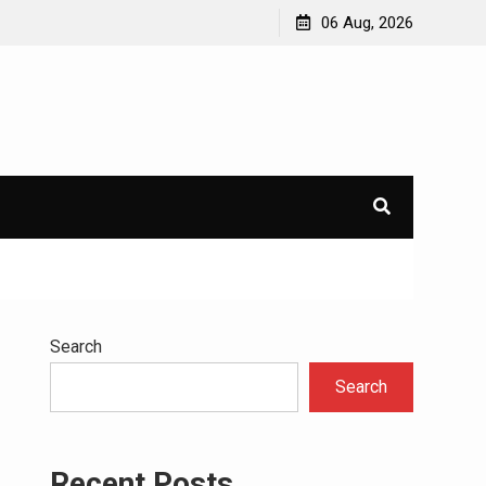
up Anda Lewat Game
Masa Depan Rubah4d: Inovasi dan Tren yang
06 Aug, 2026
Diketahui
Search
Search
Recent Posts