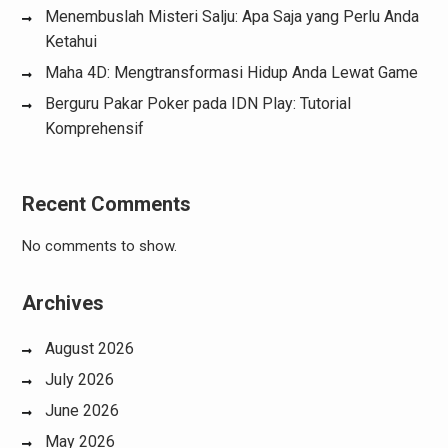
Menembuslah Misteri Salju: Apa Saja yang Perlu Anda
Ketahui
Maha 4D: Mengtransformasi Hidup Anda Lewat Game
Berguru Pakar Poker pada IDN Play: Tutorial
Komprehensif
Recent Comments
No comments to show.
Archives
August 2026
July 2026
June 2026
May 2026