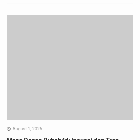
August 1, 2026