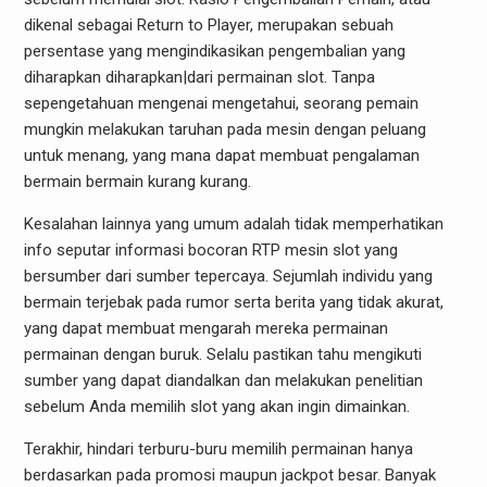
dikenal sebagai Return to Player, merupakan sebuah
persentase yang mengindikasikan pengembalian yang
diharapkan diharapkan|dari permainan slot. Tanpa
sepengetahuan mengenai mengetahui, seorang pemain
mungkin melakukan taruhan pada mesin dengan peluang
untuk menang, yang mana dapat membuat pengalaman
bermain bermain kurang kurang.
Kesalahan lainnya yang umum adalah tidak memperhatikan
info seputar informasi bocoran RTP mesin slot yang
bersumber dari sumber tepercaya. Sejumlah individu yang
bermain terjebak pada rumor serta berita yang tidak akurat,
yang dapat membuat mengarah mereka permainan
permainan dengan buruk. Selalu pastikan tahu mengikuti
sumber yang dapat diandalkan dan melakukan penelitian
sebelum Anda memilih slot yang akan ingin dimainkan.
Terakhir, hindari terburu-buru memilih permainan hanya
berdasarkan pada promosi maupun jackpot besar. Banyak