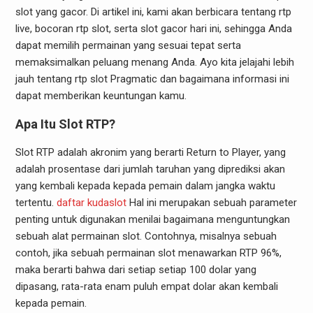
slot yang gacor. Di artikel ini, kami akan berbicara tentang rtp
live, bocoran rtp slot, serta slot gacor hari ini, sehingga Anda
dapat memilih permainan yang sesuai tepat serta
memaksimalkan peluang menang Anda. Ayo kita jelajahi lebih
jauh tentang rtp slot Pragmatic dan bagaimana informasi ini
dapat memberikan keuntungan kamu.
Apa Itu Slot RTP?
Slot RTP adalah akronim yang berarti Return to Player, yang
adalah prosentase dari jumlah taruhan yang diprediksi akan
yang kembali kepada kepada pemain dalam jangka waktu
tertentu.
daftar kudaslot
Hal ini merupakan sebuah parameter
penting untuk digunakan menilai bagaimana menguntungkan
sebuah alat permainan slot. Contohnya, misalnya sebuah
contoh, jika sebuah permainan slot menawarkan RTP 96%,
maka berarti bahwa dari setiap setiap 100 dolar yang
dipasang, rata-rata enam puluh empat dolar akan kembali
kepada pemain.