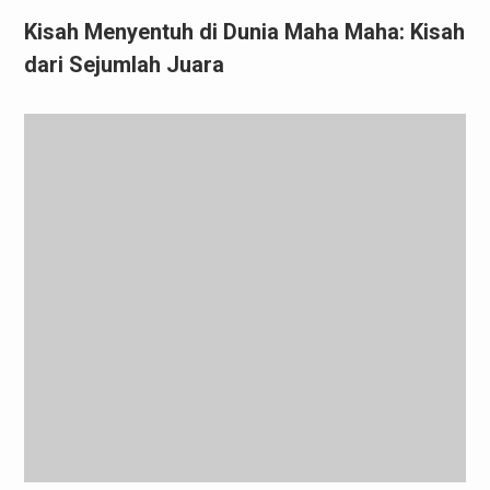
Kisah Menyentuh di Dunia Maha Maha: Kisah
dari Sejumlah Juara