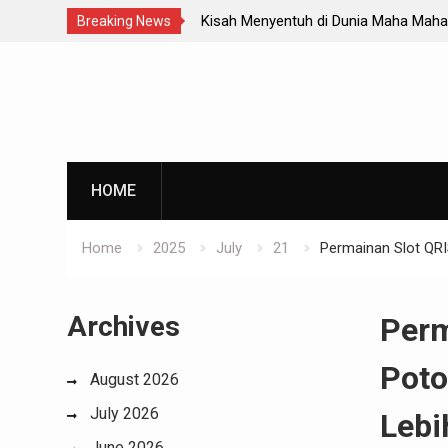
Maha Maha: Kisah dari
Menembuslah Misteri Salju: Apa Saja
Breaking News
Ketahui
Skip
to
content
HOME
Home
2025
July
21
Permainan Slot QR
Archives
Perm
Poto
August 2026
July 2026
Lebi
June 2026