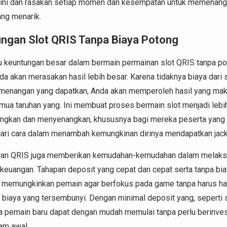
 ini dan rasakan setiap momen dan kesempatan untuk memenan
ang menarik.
ngan Slot QRIS Tanpa Biaya Potong
u keuntungan besar dalam bermain permainan slot QRIS tanpa p
da akan merasakan hasil lebih besar. Karena tidaknya biaya dari 
menangan yang dapatkan, Anda akan memperoleh hasil yang mak
mua taruhan yang. Ini membuat proses bermain slot menjadi lebi
ngkan dan menyenangkan, khususnya bagi mereka peserta yang
ari cara dalam menambah kemungkinan dirinya mendapatkan jack
oran QRIS juga memberikan kemudahan-kemudahan dalam melak
 keuangan. Tahapan deposit yang cepat dan cepat serta tanpa bi
 memungkinkan pemain agar berfokus pada game tanpa harus ha
biaya yang tersembunyi. Dengan minimal deposit yang, seperti 
a pemain baru dapat dengan mudah memulai tanpa perlu berinves
am awal.