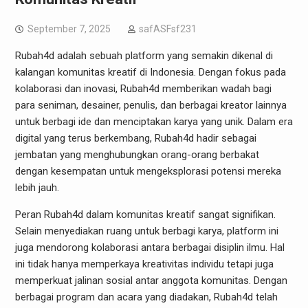
September 7, 2025
safASFsf231
Rubah4d adalah sebuah platform yang semakin dikenal di
kalangan komunitas kreatif di Indonesia. Dengan fokus pada
kolaborasi dan inovasi, Rubah4d memberikan wadah bagi
para seniman, desainer, penulis, dan berbagai kreator lainnya
untuk berbagi ide dan menciptakan karya yang unik. Dalam era
digital yang terus berkembang, Rubah4d hadir sebagai
jembatan yang menghubungkan orang-orang berbakat
dengan kesempatan untuk mengeksplorasi potensi mereka
lebih jauh.
Peran Rubah4d dalam komunitas kreatif sangat signifikan.
Selain menyediakan ruang untuk berbagi karya, platform ini
juga mendorong kolaborasi antara berbagai disiplin ilmu. Hal
ini tidak hanya memperkaya kreativitas individu tetapi juga
memperkuat jalinan sosial antar anggota komunitas. Dengan
berbagai program dan acara yang diadakan, Rubah4d telah