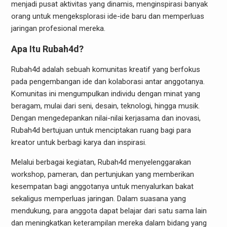
menjadi pusat aktivitas yang dinamis, menginspirasi banyak
orang untuk mengeksplorasi ide-ide baru dan memperluas
jaringan profesional mereka.
Apa Itu Rubah4d?
Rubah4d adalah sebuah komunitas kreatif yang berfokus
pada pengembangan ide dan kolaborasi antar anggotanya.
Komunitas ini mengumpulkan individu dengan minat yang
beragam, mulai dari seni, desain, teknologi, hingga musik.
Dengan mengedepankan nilai-nilai kerjasama dan inovasi,
Rubah4d bertujuan untuk menciptakan ruang bagi para
kreator untuk berbagi karya dan inspirasi.
Melalui berbagai kegiatan, Rubah4d menyelenggarakan
workshop, pameran, dan pertunjukan yang memberikan
kesempatan bagi anggotanya untuk menyalurkan bakat
sekaligus memperluas jaringan. Dalam suasana yang
mendukung, para anggota dapat belajar dari satu sama lain
dan meningkatkan keterampilan mereka dalam bidang yang