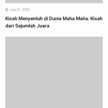
July 31, 2026
Kisah Menyentuh di Dunia Maha Maha: Kisah
dari Sejumlah Juara