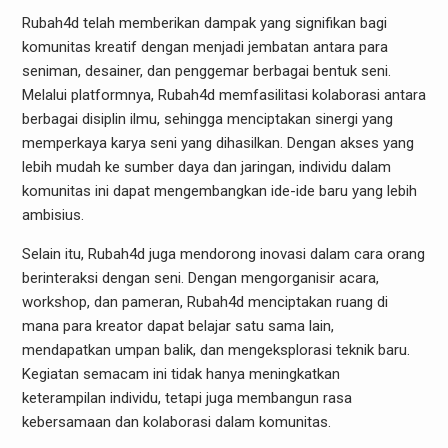
Rubah4d telah memberikan dampak yang signifikan bagi
komunitas kreatif dengan menjadi jembatan antara para
seniman, desainer, dan penggemar berbagai bentuk seni.
Melalui platformnya, Rubah4d memfasilitasi kolaborasi antara
berbagai disiplin ilmu, sehingga menciptakan sinergi yang
memperkaya karya seni yang dihasilkan. Dengan akses yang
lebih mudah ke sumber daya dan jaringan, individu dalam
komunitas ini dapat mengembangkan ide-ide baru yang lebih
ambisius.
Selain itu, Rubah4d juga mendorong inovasi dalam cara orang
berinteraksi dengan seni. Dengan mengorganisir acara,
workshop, dan pameran, Rubah4d menciptakan ruang di
mana para kreator dapat belajar satu sama lain,
mendapatkan umpan balik, dan mengeksplorasi teknik baru.
Kegiatan semacam ini tidak hanya meningkatkan
keterampilan individu, tetapi juga membangun rasa
kebersamaan dan kolaborasi dalam komunitas.