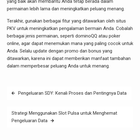
yang baik akan membantu Anda tetap berada dalam
permainan lebih lama dan meningkatkan peluang menang.
Terakhir, gunakan berbagai fitur yang ditawarkan oleh situs
PKV untuk meningkatkan pengalaman bermain Anda. Cobalah
berbagai jenis permainan, seperti dominoQQ atau poker
online, agar dapat menemukan mana yang paling cocok untuk
Anda. Selalu update dengan promo dan bonus yang
ditawarkan, karena ini dapat memberikan manfaat tambahan
dalam memperbesar peluang Anda untuk menang.
Post
Pengeluaran SDY: Kenali Proses dan Pentingnya Data
navigation
Strategi Menggunakan Slot Pulsa untuk Menghemat
Pengeluaran Data