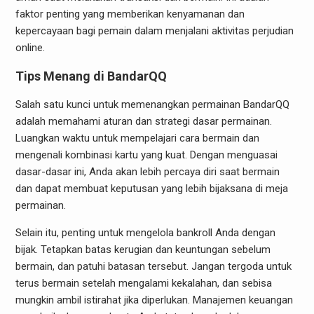
faktor penting yang memberikan kenyamanan dan
kepercayaan bagi pemain dalam menjalani aktivitas perjudian
online.
Tips Menang di BandarQQ
Salah satu kunci untuk memenangkan permainan BandarQQ
adalah memahami aturan dan strategi dasar permainan.
Luangkan waktu untuk mempelajari cara bermain dan
mengenali kombinasi kartu yang kuat. Dengan menguasai
dasar-dasar ini, Anda akan lebih percaya diri saat bermain
dan dapat membuat keputusan yang lebih bijaksana di meja
permainan.
Selain itu, penting untuk mengelola bankroll Anda dengan
bijak. Tetapkan batas kerugian dan keuntungan sebelum
bermain, dan patuhi batasan tersebut. Jangan tergoda untuk
terus bermain setelah mengalami kekalahan, dan sebisa
mungkin ambil istirahat jika diperlukan. Manajemen keuangan