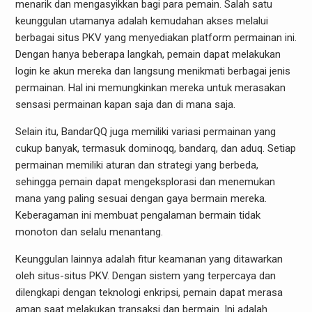
menarik dan mengasyikkan bagi para pemain. Salah satu
keunggulan utamanya adalah kemudahan akses melalui
berbagai situs PKV yang menyediakan platform permainan ini.
Dengan hanya beberapa langkah, pemain dapat melakukan
login ke akun mereka dan langsung menikmati berbagai jenis
permainan. Hal ini memungkinkan mereka untuk merasakan
sensasi permainan kapan saja dan di mana saja.
Selain itu, BandarQQ juga memiliki variasi permainan yang
cukup banyak, termasuk dominoqq, bandarq, dan aduq. Setiap
permainan memiliki aturan dan strategi yang berbeda,
sehingga pemain dapat mengeksplorasi dan menemukan
mana yang paling sesuai dengan gaya bermain mereka.
Keberagaman ini membuat pengalaman bermain tidak
monoton dan selalu menantang.
Keunggulan lainnya adalah fitur keamanan yang ditawarkan
oleh situs-situs PKV. Dengan sistem yang terpercaya dan
dilengkapi dengan teknologi enkripsi, pemain dapat merasa
aman saat melakukan transaksi dan bermain. Ini adalah