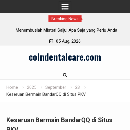
Breaking News
mlah
Menembuslah Misteri Salju: Apa Saja yang Perlu Anda
Ketahui
05 Aug, 2026
Skip
colndentalcare.com
to
content
Home
2025
September
28
Keseruan Bermain BandarQQ di Situs PKV
Keseruan Bermain BandarQQ di Situs
PKV