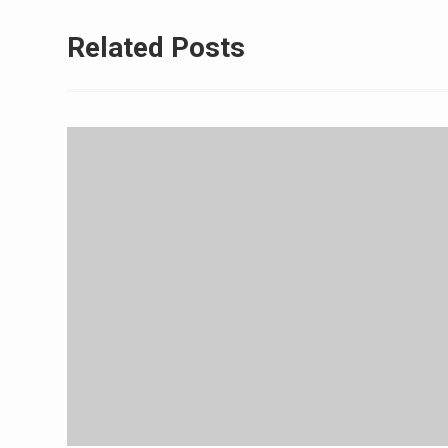
Related Posts