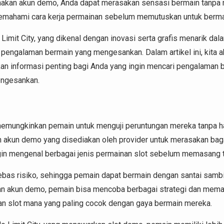
nakan akun demo, Anda dapat merasakan sensasi bermain tanpa r
 memahami cara kerja permainan sebelum memutuskan untuk berm
 Limit City, yang dikenal dengan inovasi serta grafis menarik d
pengalaman bermain yang mengesankan. Dalam artikel ini, kita
an informasi penting bagi Anda yang ingin mencari pengalaman 
engesankan.
memungkinkan pemain untuk menguji peruntungan mereka tanpa h
 akun demo yang disediakan oleh provider untuk merasakan bag
gin mengenal berbagai jenis permainan slot sebelum memasang ta
bebas risiko, sehingga pemain dapat bermain dengan santai samb
 akun demo, pemain bisa mencoba berbagai strategi dan memah
n slot mana yang paling cocok dengan gaya bermain mereka.