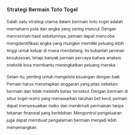
Strategi Bermain Toto Togel
Salah satu strategi utama dalam bermain toto togel adalah
memahami pola dan angka yang sering muncul. Dengan
mencermati hasil sebelumnya, pemain dapat mencoba
mengidentifikasi angka yang mungkin memiliki peluang lebih
tinggi untuk keluar di masa mendatang. Ini bukanlah jaminan
kesuksesan, tetapi banyak pemain percaya bahwa analisis
statistik bisa membantu meningkatkan peluang mereka.
Selain itu, penting untuk mengelola keuangan dengan baik.
Pemain harus menetapkan anggaran yang jelas sebelum
bermain dan tidak melebihi batas tersebut. Dengan bermain di
situs togel resmi yang menawarkan taruhan bet kecil, pemain
dapat menyesuaikan risiko dan menikmati permainan tanpa
tekanan finansial yang berlebihan. Mengontrol pengeluaran
juga dapat membuat pengalaman bermain menjadi lebih
menyenangkan.