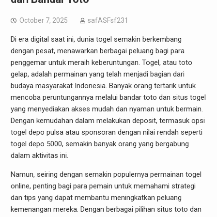
October 7, 2025
safASFsf231
Di era digital saat ini, dunia togel semakin berkembang
dengan pesat, menawarkan berbagai peluang bagi para
penggemar untuk meraih keberuntungan. Togel, atau toto
gelap, adalah permainan yang telah menjadi bagian dari
budaya masyarakat Indonesia. Banyak orang tertarik untuk
mencoba peruntungannya melalui bandar toto dan situs togel
yang menyediakan akses mudah dan nyaman untuk bermain.
Dengan kemudahan dalam melakukan deposit, termasuk opsi
togel depo pulsa atau sponsoran dengan nilai rendah seperti
togel depo 5000, semakin banyak orang yang bergabung
dalam aktivitas ini.
Namun, seiring dengan semakin populernya permainan togel
online, penting bagi para pemain untuk memahami strategi
dan tips yang dapat membantu meningkatkan peluang
kemenangan mereka. Dengan berbagai pilihan situs toto dan