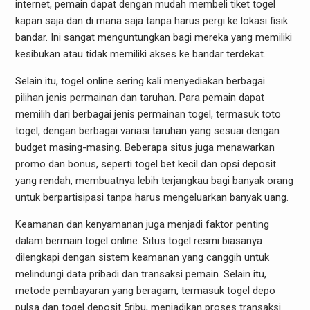
internet, pemain dapat dengan mudah membeli tiket togel
kapan saja dan di mana saja tanpa harus pergi ke lokasi fisik
bandar. Ini sangat menguntungkan bagi mereka yang memiliki
kesibukan atau tidak memiliki akses ke bandar terdekat.
Selain itu, togel online sering kali menyediakan berbagai
pilihan jenis permainan dan taruhan. Para pemain dapat
memilih dari berbagai jenis permainan togel, termasuk toto
togel, dengan berbagai variasi taruhan yang sesuai dengan
budget masing-masing. Beberapa situs juga menawarkan
promo dan bonus, seperti togel bet kecil dan opsi deposit
yang rendah, membuatnya lebih terjangkau bagi banyak orang
untuk berpartisipasi tanpa harus mengeluarkan banyak uang.
Keamanan dan kenyamanan juga menjadi faktor penting
dalam bermain togel online. Situs togel resmi biasanya
dilengkapi dengan sistem keamanan yang canggih untuk
melindungi data pribadi dan transaksi pemain. Selain itu,
metode pembayaran yang beragam, termasuk togel depo
pulsa dan togel deposit 5ribu, menjadikan proses transaksi