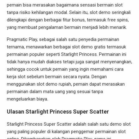
pemain bisa merasakan bagaimana sensasi bermain slot
tanpa risiko kehilangan modal. Selain itu, slot demo seringkali
dilengkapi dengan berbagai fitur bonus, termasuk free spins,
yang membuat pengalaman bermain menjadi lebih menarik.
Pragmatic Play, sebagai salah satu penyedia permainan
ternama, menawarkan berbagai slot demo gratis termasuk
permainan populer seperti Starlight Princess. Permainan ini
tidak hanya mudah diakses tetapi juga sangat menyenangkan,
sehingga cocok untuk pemain yang ingin memahami cara
kerja slot sebelum bermain secara nyata. Dengan
menggunakan slot demo rupiah, pemain dapat merasakan
permainan dalam mata uang yang sesuai tanpa
mengeluarkan biaya.
Ulasan Starlight Princess Super Scatter
Starlight Princess Super Scatter adalah salah satu demo slot
yang paling populer di kalangan penggemar permainan slot