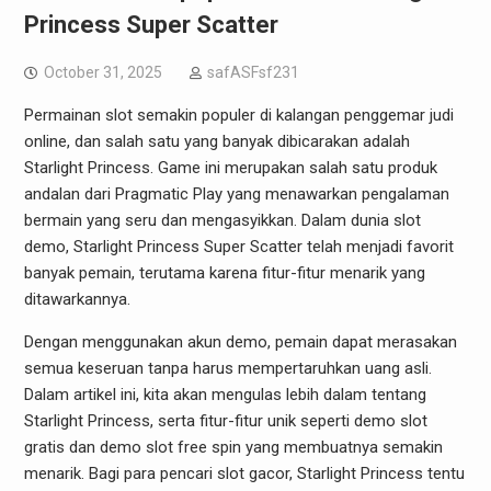
Princess Super Scatter
October 31, 2025
safASFsf231
Permainan slot semakin populer di kalangan penggemar judi
online, dan salah satu yang banyak dibicarakan adalah
Starlight Princess. Game ini merupakan salah satu produk
andalan dari Pragmatic Play yang menawarkan pengalaman
bermain yang seru dan mengasyikkan. Dalam dunia slot
demo, Starlight Princess Super Scatter telah menjadi favorit
banyak pemain, terutama karena fitur-fitur menarik yang
ditawarkannya.
Dengan menggunakan akun demo, pemain dapat merasakan
semua keseruan tanpa harus mempertaruhkan uang asli.
Dalam artikel ini, kita akan mengulas lebih dalam tentang
Starlight Princess, serta fitur-fitur unik seperti demo slot
gratis dan demo slot free spin yang membuatnya semakin
menarik. Bagi para pencari slot gacor, Starlight Princess tentu