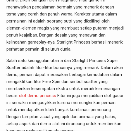
online. Dikembangkan oleh Pragmatic Play, game ini
menawarkan pengalaman bermain yang menarik dengan
tema yang cerah dan penuh warna. Karakter utama dalam
permainan ini adalah seorang putri yang dikelilingi oleh
elemen-elemen magis yang membuat setiap putaran menjadi
penuh keajaiban. Dengan desain yang menawan dan
kelincahan gameplay-nya, Starlight Princess berhasil menarik
perhatian pemain di seluruh dunia.
Salah satu keunggulan utama dari Starlight Princess Super
Scatter adalah fitur-fitur bonusnya yang menarik. Dalam akun
demo, pemain dapat merasakan berbagai kemudahan dalam
mengaktifkan fitur Free Spin dan simbol scatter yang
memberikan kesempatan ekstra untuk meraih kemenangan
besar.
slot demo princess
Fitur ini juga menjadikan slot gacor
ini semakin mengasyikkan karena memungkinkan pemain
untuk mendapatkan lebih banyak kombinasi pemenang.
Dengan tampilan visual yang apik dan animasi yang halus,
setiap aspek dari demo slot ini dirancang untuk memberikan
kepuasan maksimal kepada pemain.