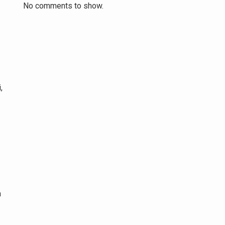
No comments to show.
,
n