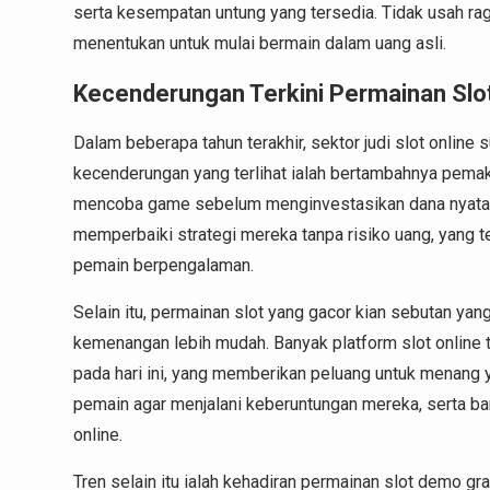
serta kesempatan untung yang tersedia. Tidak usah r
menentukan untuk mulai bermain dalam uang asli.
Kecenderungan Terkini Permainan Slot
Dalam beberapa tahun terakhir, sektor judi slot onlin
kecenderungan yang terlihat ialah bertambahnya pema
mencoba game sebelum menginvestasikan dana nyata. D
memperbaiki strategi mereka tanpa risiko uang, yang
pemain berpengalaman.
Selain itu, permainan slot yang gacor kian sebutan ya
kemenangan lebih mudah. Banyak platform slot online 
pada hari ini, yang memberikan peluang untuk menang y
pemain agar menjalani keberuntungan mereka, serta ba
online.
Tren selain itu ialah kehadiran permainan slot demo gr