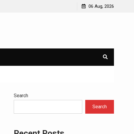
 Game
Masa Depan Rubah4d: Inovasi dan Tren yang Perlu
06 Aug, 2026
Diketahui
Search
Search
Recent Posts