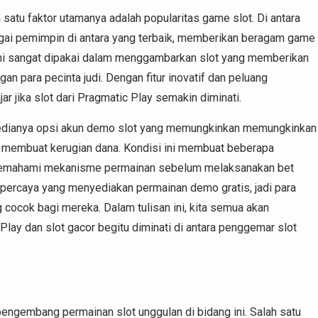
n satu faktor utamanya adalah popularitas game slot. Di antara
gai pemimpin di antara yang terbaik, memberikan beragam game
lah ini sangat dipakai dalam menggambarkan slot yang memberikan
gan para pecinta judi. Dengan fitur inovatif dan peluang
 jika slot dari Pragmatic Play semakin diminati.
 tersedianya opsi akun demo slot yang memungkinkan memungkinkan
 membuat kerugian dana. Kondisi ini membuat beberapa
memahami mekanisme permainan sebelum melaksanakan bet
terpercaya yang menyediakan permainan demo gratis, jadi para
 cocok bagi mereka. Dalam tulisan ini, kita semua akan
ay dan slot gacor begitu diminati di antara penggemar slot
pengembang permainan slot unggulan di bidang ini. Salah satu