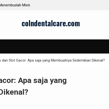
 yang Perlu Anda
Maha 4D: Mengtransformasi Hidup Anda Lewat
colndentalcare.com
y dan Slot Gacor: Apa saja yang Membuatnya Sedemikian Dikenal?
acor: Apa saja yang
Dikenal?