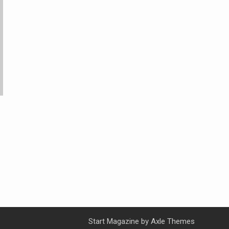
Start Magazine by
Axle Themes