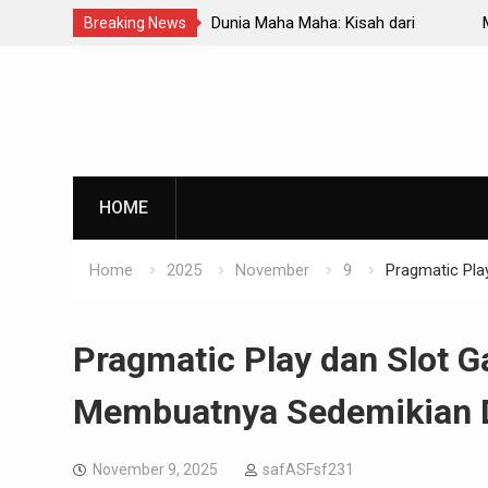
Maha Maha: Kisah dari
Menembuslah Misteri Salju: Apa Saja
Breaking News
Ketahui
Skip
to
content
HOME
Home
2025
November
9
Pragmatic Pla
Pragmatic Play dan Slot G
Membuatnya Sedemikian 
November 9, 2025
safASFsf231