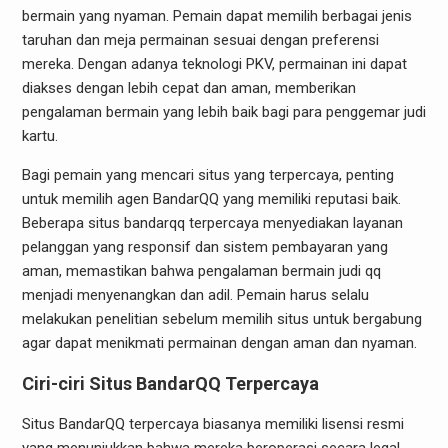
bermain yang nyaman. Pemain dapat memilih berbagai jenis
taruhan dan meja permainan sesuai dengan preferensi
mereka. Dengan adanya teknologi PKV, permainan ini dapat
diakses dengan lebih cepat dan aman, memberikan
pengalaman bermain yang lebih baik bagi para penggemar judi
kartu.
Bagi pemain yang mencari situs yang terpercaya, penting
untuk memilih agen BandarQQ yang memiliki reputasi baik.
Beberapa situs bandarqq terpercaya menyediakan layanan
pelanggan yang responsif dan sistem pembayaran yang
aman, memastikan bahwa pengalaman bermain judi qq
menjadi menyenangkan dan adil. Pemain harus selalu
melakukan penelitian sebelum memilih situs untuk bergabung
agar dapat menikmati permainan dengan aman dan nyaman.
Ciri-ciri Situs BandarQQ Terpercaya
Situs BandarQQ terpercaya biasanya memiliki lisensi resmi