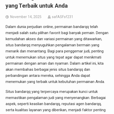
yang Terbaik untuk Anda
November 14, 2025
safASFsf231
Dalam dunia perjudian online, permainan bandarqq telah
menjadi salah satu pilihan favorit bagi banyak pemain. Dengan
kemudahan akses dan variasi permainan yang ditawarkan,
situs bandarqq menyuguhkan pengalaman bermain yang
menarik dan menantang. Bagi para penggemar judi, penting
untuk menemukan situs yang tepat agar dapat menikmati
permainan dengan aman dan nyaman. Dalam artikel ini, kita
akan membahas berbagai jenis situs bandarqq dan
perbandingan antara mereka, sehingga Anda dapat
menemukan yang terbaik untuk kebutuhan permainan Anda.
Situs bandarqq yang terpercaya merupakan kunci untuk
memastikan pengalaman judi yang menyenangkan. Berbagai
aspek, seperti keaslian bandarqq, reputasi agen bandarqq,
serta kualitas layanan yang diberikan, menjadi faktor penting