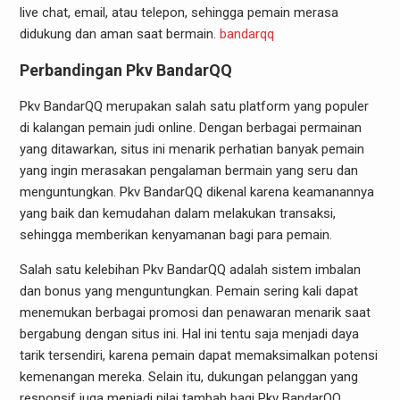
live chat, email, atau telepon, sehingga pemain merasa
didukung dan aman saat bermain.
bandarqq
Perbandingan Pkv BandarQQ
Pkv BandarQQ merupakan salah satu platform yang populer
di kalangan pemain judi online. Dengan berbagai permainan
yang ditawarkan, situs ini menarik perhatian banyak pemain
yang ingin merasakan pengalaman bermain yang seru dan
menguntungkan. Pkv BandarQQ dikenal karena keamanannya
yang baik dan kemudahan dalam melakukan transaksi,
sehingga memberikan kenyamanan bagi para pemain.
Salah satu kelebihan Pkv BandarQQ adalah sistem imbalan
dan bonus yang menguntungkan. Pemain sering kali dapat
menemukan berbagai promosi dan penawaran menarik saat
bergabung dengan situs ini. Hal ini tentu saja menjadi daya
tarik tersendiri, karena pemain dapat memaksimalkan potensi
kemenangan mereka. Selain itu, dukungan pelanggan yang
responsif juga menjadi nilai tambah bagi Pkv BandarQQ.