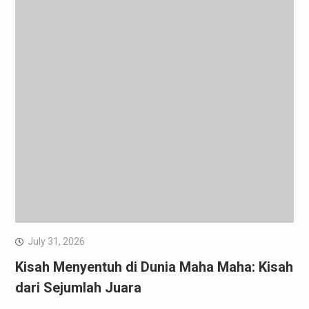
July 31, 2026
Kisah Menyentuh di Dunia Maha Maha: Kisah
dari Sejumlah Juara