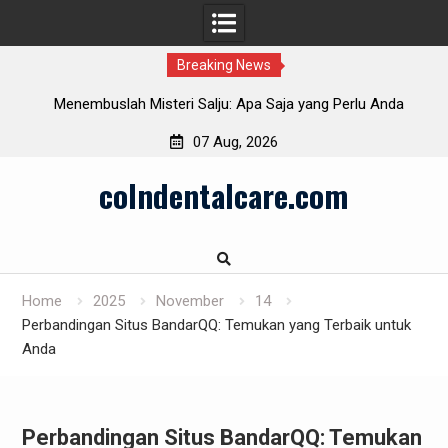
Breaking News
mlah
Menembuslah Misteri Salju: Apa Saja yang Perlu Anda
Ketahui
07 Aug, 2026
Skip
colndentalcare.com
to
content
Home
2025
November
14
Perbandingan Situs BandarQQ: Temukan yang Terbaik untuk
Anda
Perbandingan Situs BandarQQ: Temukan