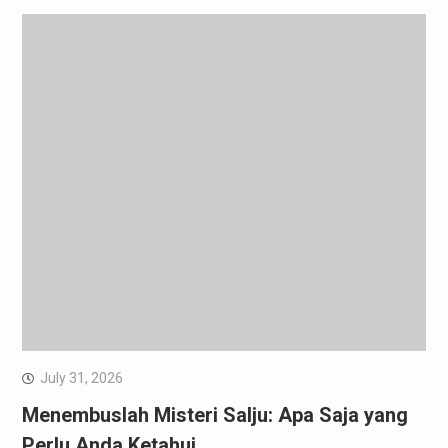
July 31, 2026
Menembuslah Misteri Salju: Apa Saja yang
Perlu Anda Ketahui