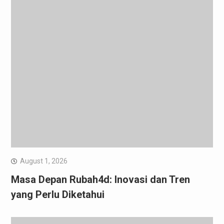
August 1, 2026
Masa Depan Rubah4d: Inovasi dan Tren
yang Perlu Diketahui