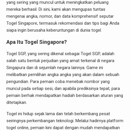
yang sering yang muncul untuk meningkatkan peluang
mereka berhasil. Di sini, kami akan mengupas tuntas
mengenai angka, nomor, dan data komprehensif seputar
Togel Singapore, termasuk rekomendasi dan tips bagi Anda
siapa ingin berusaha keberuntungan di dunia togel.
Apa Itu Togel Singapore?
Togel SGP, yang sering dikenal sebagai Togel SGP, adalah
salah satu bentuk perjudian yang amat terkenal di negara
Singapura dan di sejumlah negara lainnya. Game ini
melibatkan pemilihan angka angka yang akan dalam sebuah
pengundian. Para pemain coba menebak nombor yang
muncul pada setiap sesi, dan apabila prediksinya tepat, para
pemain berhak mendapatkan hadiah berdasarkan aturan yang
ditetapkan.
Togel ini hidup sejak lama dan telah berkembang pesat
seiringnya perkembangan teknologi. Melalui hadirnya platform
togel online, pemain kini dapat dengan mudah mendapatkan