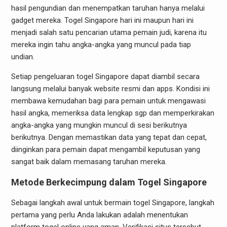
hasil pengundian dan menempatkan taruhan hanya melalui
gadget mereka. Togel Singapore hari ini maupun hari ini
menjadi salah satu pencarian utama pemain judi, karena itu
mereka ingin tahu angka-angka yang muncul pada tiap
undian.
Setiap pengeluaran togel Singapore dapat diambil secara
langsung melalui banyak website resmi dan apps. Kondisi ini
membawa kemudahan bagi para pemain untuk mengawasi
hasil angka, memeriksa data lengkap sgp dan memperkirakan
angka-angka yang mungkin muncul di sesi berikutnya
berikutnya. Dengan memastikan data yang tepat dan cepat,
diinginkan para pemain dapat mengambil keputusan yang
sangat baik dalam memasang taruhan mereka.
Metode Berkecimpung dalam Togel Singapore
Sebagai langkah awal untuk bermain togel Singapore, langkah
pertama yang perlu Anda lakukan adalah menentukan