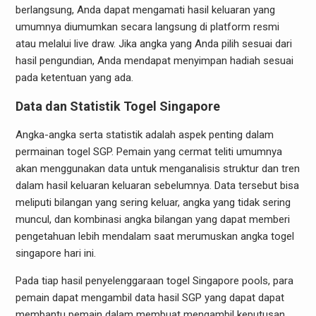
berlangsung, Anda dapat mengamati hasil keluaran yang
umumnya diumumkan secara langsung di platform resmi
atau melalui live draw. Jika angka yang Anda pilih sesuai dari
hasil pengundian, Anda mendapat menyimpan hadiah sesuai
pada ketentuan yang ada.
Data dan Statistik Togel Singapore
Angka-angka serta statistik adalah aspek penting dalam
permainan togel SGP. Pemain yang cermat teliti umumnya
akan menggunakan data untuk menganalisis struktur dan tren
dalam hasil keluaran keluaran sebelumnya. Data tersebut bisa
meliputi bilangan yang sering keluar, angka yang tidak sering
muncul, dan kombinasi angka bilangan yang dapat memberi
pengetahuan lebih mendalam saat merumuskan angka togel
singapore hari ini.
Pada tiap hasil penyelenggaraan togel Singapore pools, para
pemain dapat mengambil data hasil SGP yang dapat dapat
membantu pemain dalam membuat mengambil keputusan