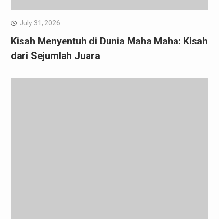
July 31, 2026
Kisah Menyentuh di Dunia Maha Maha: Kisah
dari Sejumlah Juara