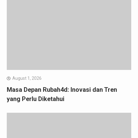
August 1, 2026
Masa Depan Rubah4d: Inovasi dan Tren
yang Perlu Diketahui