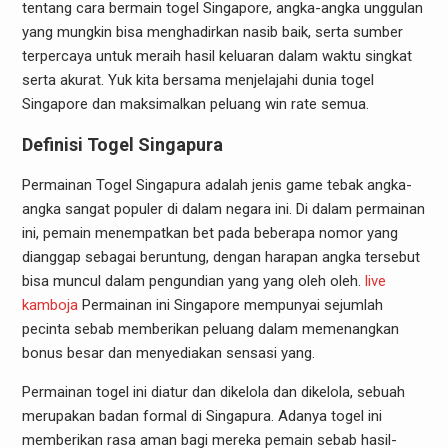
tentang cara bermain togel Singapore, angka-angka unggulan
yang mungkin bisa menghadirkan nasib baik, serta sumber
terpercaya untuk meraih hasil keluaran dalam waktu singkat
serta akurat. Yuk kita bersama menjelajahi dunia togel
Singapore dan maksimalkan peluang win rate semua.
Definisi Togel Singapura
Permainan Togel Singapura adalah jenis game tebak angka-
angka sangat populer di dalam negara ini. Di dalam permainan
ini, pemain menempatkan bet pada beberapa nomor yang
dianggap sebagai beruntung, dengan harapan angka tersebut
bisa muncul dalam pengundian yang yang oleh oleh.
live
kamboja
Permainan ini Singapore mempunyai sejumlah
pecinta sebab memberikan peluang dalam memenangkan
bonus besar dan menyediakan sensasi yang.
Permainan togel ini diatur dan dikelola dan dikelola, sebuah
merupakan badan formal di Singapura. Adanya togel ini
memberikan rasa aman bagi mereka pemain sebab hasil-