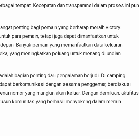
rbagai tempat. Kecepatan dan transparansi dalam proses ini pun
ngat penting bagi pemain yang berharap meraih victory.
 untuk para pemain, tetapi juga dapat dimanfaatkan untuk
 depan. Banyak pemain yang memanfaatkan data keluaran
reka, yang meningkatkan peluang untuk menang di undian
adalah bagian penting dari pengalaman berjudi. Di samping
a dapat berkomunikasi dengan sesama penggemar, berdiskusi
enai nomor yang mungkin akan keluar. Dengan demikian, aktifitas
menyusun komunitas yang berhasil menyokong dalam meraih