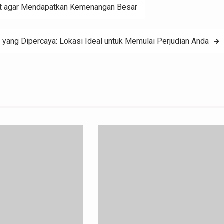
ot agar Mendapatkan Kemenangan Besar
e yang Dipercaya: Lokasi Ideal untuk Memulai Perjudian Anda