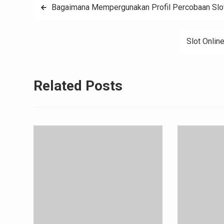
Post
Bagaimana Mempergunakan Profil Percobaan Sl
navigation
Slot Onlin
Related Posts