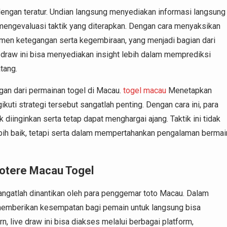
u dengan teratur. Undian langsung menyediakan informasi langsung
 mengevaluasi taktik yang diterapkan. Dengan cara menyaksikan
men ketegangan serta kegembiraan, yang menjadi bagian dari
 draw ini bisa menyediakan insight lebih dalam memprediksi
tang.
ngan dari permainan togel di Macau.
togel macau
Menetapkan
uti strategi tersebut sangatlah penting. Dengan cara ini, para
 diinginkan serta tetap dapat menghargai ajang. Taktik ini tidak
h baik, tetapi serta dalam mempertahankan pengalaman bermai
Lotere Macau Togel
angatlah dinantikan oleh para penggemar toto Macau. Dalam
g, memberikan kesempatan bagi pemain untuk langsung bisa
, live draw ini bisa diakses melalui berbagai platform,