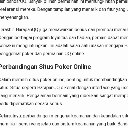
dan bandarQQ. Banyak pilihan permainan ini memungkinkan pema
preferensi mereka. Dengan tampilan yang menarik dan fitur yang us
menyenangkan.
Terakhir, HarapanQQ juga menawarkan bonus dan promosi menari
Dengan berbagai program loyalitas dan hadiah, pemain dapat me
semakin menguntungkan. Ini adalah salah satu alasan mengapa H
penggemar poker dan permainan QQ online.
Perbandingan Situs Poker Online
Dalam memilih situs poker online, penting untuk membandingkan
situs. Situs seperti HarapanQQ dikenal dengan interface yang us
yang menarik. Pengalaman bermain yang diberikan sangat mempen
perlu diperhatikan secara serius.
Selanjutnya, perbandingan mengenai keamanan dan keandalan situ
memiliki lisensi yang jelas dan sistem keamanan yang baik. Band