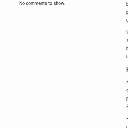
No comments to show.