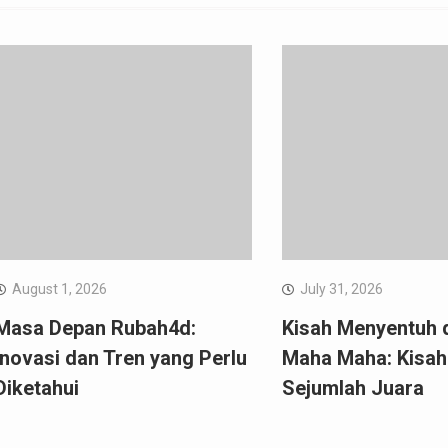
August 1, 2026
July 31, 2026
Masa Depan Rubah4d:
Kisah Menyentuh d
Inovasi dan Tren yang Perlu
Maha Maha: Kisah
Diketahui
Sejumlah Juara