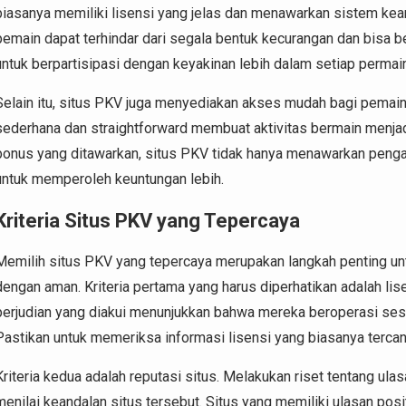
biasanya memiliki lisensi yang jelas dan menawarkan sistem ke
pemain dapat terhindar dari segala bentuk kecurangan dan bisa 
untuk berpartisipasi dengan keyakinan lebih dalam setiap permai
Selain itu, situs PKV juga menyediakan akses mudah bagi pemai
sederhana dan straightforward membuat aktivitas bermain menja
bonus yang ditawarkan, situs PKV tidak hanya menawarkan peng
untuk memperoleh keuntungan lebih.
Kriteria Situs PKV yang Tepercaya
Memilih situs PKV yang tepercaya merupakan langkah penting un
dengan aman. Kriteria pertama yang harus diperhatikan adalah lis
perjudian yang diakui menunjukkan bahwa mereka beroperasi sesu
Pastikan untuk memeriksa informasi lisensi yang biasanya terca
Kriteria kedua adalah reputasi situs. Melakukan riset tentang u
menilai keandalan situs tersebut. Situs yang memiliki ulasan posi