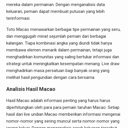
mereka dalam permainan. Dengan menganalisis data
keluaran, pemain dapat membuat putusan yang lebih
terinformasi.
Toto Macao menawarkan berbagai tipe permainan yang seru,
dan menggugah minat sejumlah pemain dari berbagai
kalangan. Tiapa kombinasi angka yang diundi tidak hanya
membawa elemen menarik dalam permainan, tetapi juga
menghadirkan komunitas yang saling bertukar informasi dan
strategi untuk meningkatkan kesempatan menang. Live draw
menghadirkan masa persatuan bagi banyak orang yang
melihat hasil pengundian dengan cara bersama.
Analisis Hasil Macao
Hasil Macao adalah informasi penting yang harus harus
diperhitungkan oleh para para pemain taruhan Macao. Setiap
hasil dari live undian Macao memberikan informasi mengenai
nomor-nomor yang sering muncul serta nomor-nomor yang