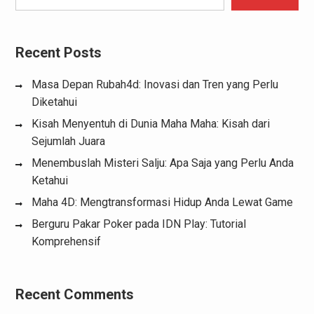
Recent Posts
Masa Depan Rubah4d: Inovasi dan Tren yang Perlu
Diketahui
Kisah Menyentuh di Dunia Maha Maha: Kisah dari
Sejumlah Juara
Menembuslah Misteri Salju: Apa Saja yang Perlu Anda
Ketahui
Maha 4D: Mengtransformasi Hidup Anda Lewat Game
Berguru Pakar Poker pada IDN Play: Tutorial
Komprehensif
Recent Comments