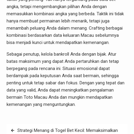
angka, tetapi mengembangkan pilihan Anda dengan
memasukkan kombinasi angka yang berbeda. Taktik ini tidak
hanya membuat permainan lebih menarik, tetapi juga
menambah peluang Anda dalam menang. Crafting berbagai
kombinasi berdasarkan data keluaran Macau sebelumnya
bisa menjadi kunci untuk mendapatkan kemenangan.
Sebagai penutup, kelola bankroll Anda dengan bijak. Atur
batas maksimum yang dapat Anda pertaruhkan dan tetap
berpegang pada rencana ini. Situasi emosional dapat
berdampak pada keputusan Anda saat bermain, sehingga
penting untuk tetap sabar dan fokus. Dengan yang tepat dan
data yang valid, Anda dapat meningkatkan pengalaman
bermain Toto Macau Anda dan mungkin mendapatkan
kemenangan yang menguntungkan.
Post
Strategi Menang di Togel Bet Kecil: Memaksimalkan