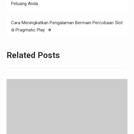
navigation
Peluang Anda
Cara Meningkatkan Pengalaman Bermain Percobaan Slot
di Pragmatic Play
Related Posts