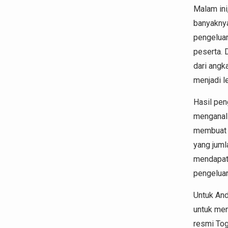
Malam ini
banyakny
pengeluar
peserta. 
dari angk
menjadi l
Hasil pen
menganali
membuat s
yang juml
mendapat
pengeluar
Untuk And
untuk men
resmi Tog