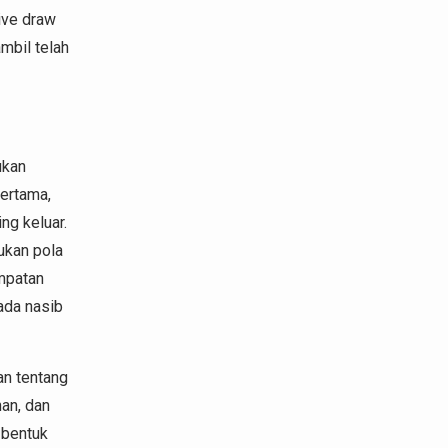
ive draw
bil telah
ukan
ertama,
ng keluar.
ukan pola
mpatan
ada nasib
an tentang
an, dan
 bentuk