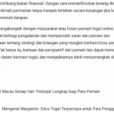
ketimbang beban finansial. Dengan cara mendefinisikan belanja A
ikmati permainan tanpa menjadi tertekan secara keuangan jika h
menuhi harapan.
 bergabunglah dengan masyarakat atau forum pemain togel online.
t berbagi pengalaman dan memperoleh saran dari pemain lain.
an tentang strategi dan bilangan yang mungkin berhasil bisa sa
Tak hanya itu, bantuan dan perspektif dari pemain lain dapat me
 dalam bermain togel, dan menjadikannya lebih menyenangkan d
.
l Macau Setiap Hari: Petunjuk Lengkap bagi Para Pemain
ation
Mengenal Wargatoto: Situs Togel Terpercaya untuk Para Peng