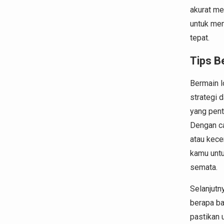
akurat me
untuk me
tepat.
Tips B
Bermain l
strategi
yang pent
Dengan ca
atau kece
kamu untu
semata.
Selanjutn
berapa ba
pastikan 