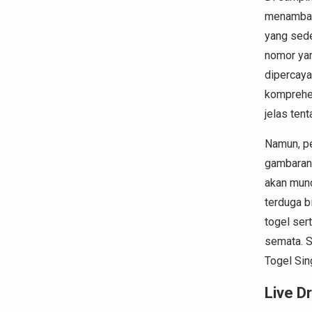
menambah 
yang sede
nomor yan
dipercaya
komprehe
jelas ten
Namun, pe
gambaran 
akan munc
terduga bi
togel ser
semata. S
Togel Sin
Live D