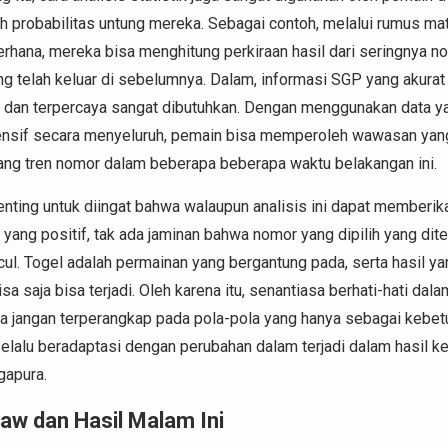
probabilitas untung mereka. Sebagai contoh, melalui rumus ma
rhana, mereka bisa menghitung perkiraan hasil dari seringnya n
g telah keluar di sebelumnya. Dalam, informasi SGP yang akurat
 dan terpercaya sangat dibutuhkan. Dengan menggunakan data y
nsif secara menyeluruh, pemain bisa memperoleh wawasan yang
tang tren nomor dalam beberapa beberapa waktu belakangan ini.
nting untuk diingat bahwa walaupun analisis ini dapat memberik
yang positif, tak ada jaminan bahwa nomor yang dipilih yang dit
ul. Togel adalah permainan yang bergantung pada, serta hasil ya
sa saja bisa terjadi. Oleh karena itu, senantiasa berhati-hati dal
ta jangan terperangkap pada pola-pola yang hanya sebagai kebet
elalu beradaptasi dengan perubahan dalam terjadi dalam hasil ke
gapura.
raw dan Hasil Malam Ini