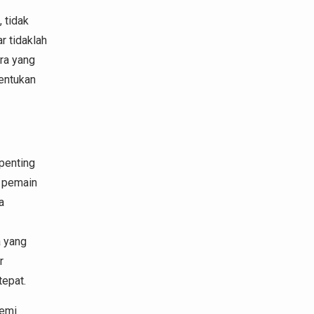
 tidak
r tidaklah
ra yang
entukan
penting
, pemain
a
a yang
r
tepat.
demi