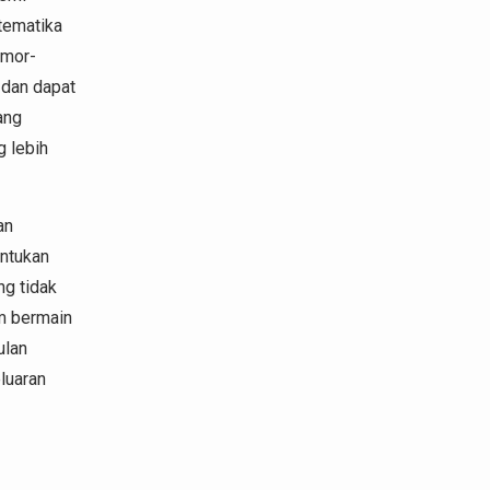
tematika
omor-
 dan dapat
ang
 lebih
an
entukan
ng tidak
am bermain
ulan
luaran