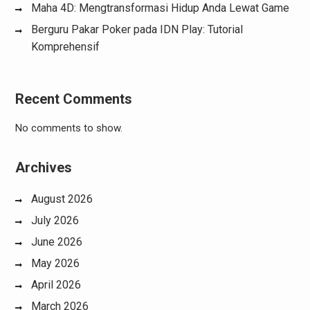
Maha 4D: Mengtransformasi Hidup Anda Lewat Game
Berguru Pakar Poker pada IDN Play: Tutorial
Komprehensif
Recent Comments
No comments to show.
Archives
August 2026
July 2026
June 2026
May 2026
April 2026
March 2026