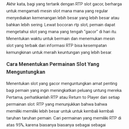
Akhir kata, bagi yang tertarik dengan RTP slot gacor, berharga
untuk mengamati mesin slot mana mana yang regular
menyediakan kemenangan lebih besar yang lebih besar atau
bahkan lebih sering. Lewat bocoran rtp slot, pemain dapat
mengetahui slot yang mana yang tengah "gacor" di hari itu.
Menentukan waktu untuk bermain dan menemukan mesin
slot yang terbaik dari informasi RTP bisa kesempatan
kemungkinan untuk meraih keuntungan yang lebih besar.
Cara Menentukan Permainan Slot Yang
Menguntungkan
Menentukan slot yang gacor menguntungkan amat penting
bagi pemain yang ingin meningkatkan peluang untung mereka.
Pertama, perhatikanlah RTP atau Return to Player dari setiap
permainan slot. RTP yang menunjukkan bahwa bahwa
memiliki memiliki lebih besar untuk untuk kembali kembali
taruhan taruhan pemain. Cari permainan yang memiliki RTP di
atas 95%, karena biasanya biasanya sebagai sebagai