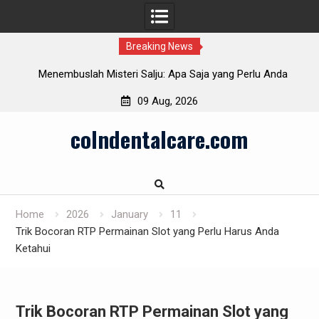
Breaking News
mlah
Menembuslah Misteri Salju: Apa Saja yang Perlu Anda
Ketahui
09 Aug, 2026
Skip
colndentalcare.com
to
content
Home
2026
January
11
Trik Bocoran RTP Permainan Slot yang Perlu Harus Anda
Ketahui
Trik Bocoran RTP Permainan Slot yang