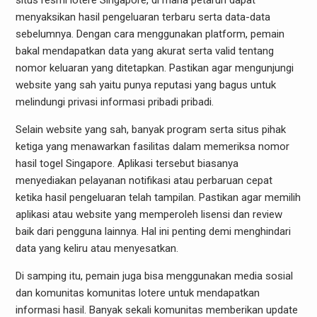
situs resmi lotere Singapore, di mana petaruh dapat
menyaksikan hasil pengeluaran terbaru serta data-data
sebelumnya. Dengan cara menggunakan platform, pemain
bakal mendapatkan data yang akurat serta valid tentang
nomor keluaran yang ditetapkan. Pastikan agar mengunjungi
website yang sah yaitu punya reputasi yang bagus untuk
melindungi privasi informasi pribadi pribadi.
Selain website yang sah, banyak program serta situs pihak
ketiga yang menawarkan fasilitas dalam memeriksa nomor
hasil togel Singapore. Aplikasi tersebut biasanya
menyediakan pelayanan notifikasi atau perbaruan cepat
ketika hasil pengeluaran telah tampilan. Pastikan agar memilih
aplikasi atau website yang memperoleh lisensi dan review
baik dari pengguna lainnya. Hal ini penting demi menghindari
data yang keliru atau menyesatkan.
Di samping itu, pemain juga bisa menggunakan media sosial
dan komunitas komunitas lotere untuk mendapatkan
informasi hasil. Banyak sekali komunitas memberikan update