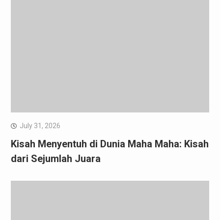
July 31, 2026
Kisah Menyentuh di Dunia Maha Maha: Kisah
dari Sejumlah Juara