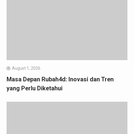
August 1, 2026
Masa Depan Rubah4d: Inovasi dan Tren
yang Perlu Diketahui