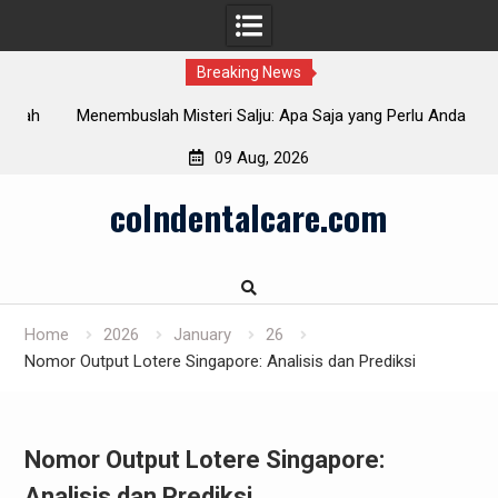
Breaking News
mlah
Menembuslah Misteri Salju: Apa Saja yang Perlu Anda
Ketahui
09 Aug, 2026
Skip
colndentalcare.com
to
content
Home
2026
January
26
Nomor Output Lotere Singapore: Analisis dan Prediksi
Nomor Output Lotere Singapore:
Analisis dan Prediksi