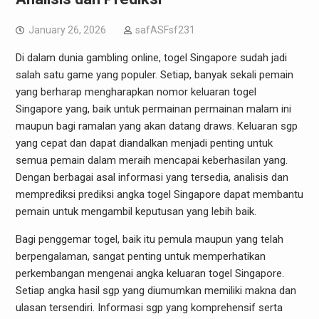
January 26, 2026
safASFsf231
Di dalam dunia gambling online, togel Singapore sudah jadi
salah satu game yang populer. Setiap, banyak sekali pemain
yang berharap mengharapkan nomor keluaran togel
Singapore yang, baik untuk permainan permainan malam ini
maupun bagi ramalan yang akan datang draws. Keluaran sgp
yang cepat dan dapat diandalkan menjadi penting untuk
semua pemain dalam meraih mencapai keberhasilan yang.
Dengan berbagai asal informasi yang tersedia, analisis dan
memprediksi prediksi angka togel Singapore dapat membantu
pemain untuk mengambil keputusan yang lebih baik.
Bagi penggemar togel, baik itu pemula maupun yang telah
berpengalaman, sangat penting untuk memperhatikan
perkembangan mengenai angka keluaran togel Singapore.
Setiap angka hasil sgp yang diumumkan memiliki makna dan
ulasan tersendiri. Informasi sgp yang komprehensif serta