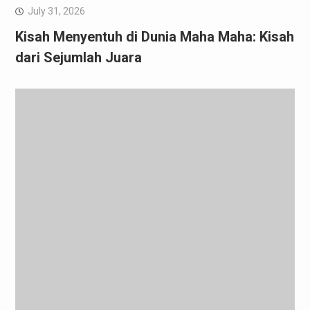
July 31, 2026
Kisah Menyentuh di Dunia Maha Maha: Kisah
dari Sejumlah Juara