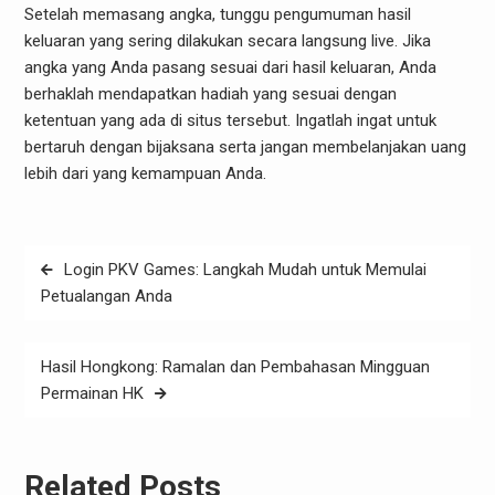
Setelah memasang angka, tunggu pengumuman hasil
keluaran yang sering dilakukan secara langsung live. Jika
angka yang Anda pasang sesuai dari hasil keluaran, Anda
berhaklah mendapatkan hadiah yang sesuai dengan
ketentuan yang ada di situs tersebut. Ingatlah ingat untuk
bertaruh dengan bijaksana serta jangan membelanjakan uang
lebih dari yang kemampuan Anda.
Post
Login PKV Games: Langkah Mudah untuk Memulai
navigation
Petualangan Anda
Hasil Hongkong: Ramalan dan Pembahasan Mingguan
Permainan HK
Related Posts