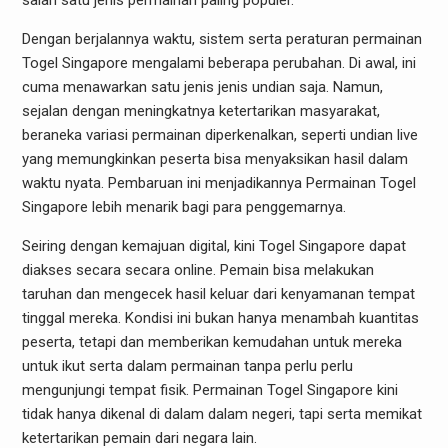
salah satu jenis permainan paling populer.
Dengan berjalannya waktu, sistem serta peraturan permainan
Togel Singapore mengalami beberapa perubahan. Di awal, ini
cuma menawarkan satu jenis jenis undian saja. Namun,
sejalan dengan meningkatnya ketertarikan masyarakat,
beraneka variasi permainan diperkenalkan, seperti undian live
yang memungkinkan peserta bisa menyaksikan hasil dalam
waktu nyata. Pembaruan ini menjadikannya Permainan Togel
Singapore lebih menarik bagi para penggemarnya.
Seiring dengan kemajuan digital, kini Togel Singapore dapat
diakses secara secara online. Pemain bisa melakukan
taruhan dan mengecek hasil keluar dari kenyamanan tempat
tinggal mereka. Kondisi ini bukan hanya menambah kuantitas
peserta, tetapi dan memberikan kemudahan untuk mereka
untuk ikut serta dalam permainan tanpa perlu perlu
mengunjungi tempat fisik. Permainan Togel Singapore kini
tidak hanya dikenal di dalam dalam negeri, tapi serta memikat
ketertarikan pemain dari negara lain.