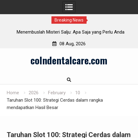
Breaking News
mlah
Menembuslah Misteri Salju: Apa Saja yang Perlu Anda
Ketahui
08 Aug, 2026
Skip
colndentalcare.com
to
content
Home
2026
February
10
Taruhan Slot 100: Strategi Cerdas dalam rangka
mendapatkan Hasil Besar
Taruhan Slot 100: Strategi Cerdas dalam