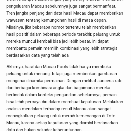
pengeluaran Macau sebelumnya juga sangat bermanfaat.
Tren jangka panjang dari data hasil Macau dapat memberikan
wawasan tentang kemungkinan hasil di masa depan.
Misalnya, jika beberapa nomor tertentu telah memberikan
hasil positif dalam beberapa periode terakhir, peluang untuk
mereka muncul kembali bisa jadi lebih besar. Ini dapat
membantu pemain memilih kombinasi yang lebih strategis
berdasarkan data yang telah ada.
Akhirnya, hasil dari Macau Pools tidak hanya membuka
peluang untuk menang, tetapi juga memberikan gambaran
mengenai dinamika permainan. Dengan melihat success rate
dari berbagai kombinasi angka dan bagaimana mereka
bertindak dalam konteks pengundian sebelumnya, pemain
bisa lebih percaya diri dalam membuat keputusan. Melakukan
analisis mendalam terhadap result Macau akan sangat
meningkatkan peluang untuk meraih kemenangan di Toto
Macau, karena setiap keputusan yang diambil berdasarkan
data dan bukan sekadar keberuntungan.