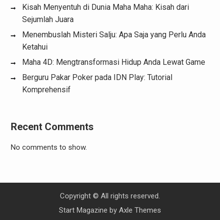
Kisah Menyentuh di Dunia Maha Maha: Kisah dari
Sejumlah Juara
Menembuslah Misteri Salju: Apa Saja yang Perlu Anda
Ketahui
Maha 4D: Mengtransformasi Hidup Anda Lewat Game
Berguru Pakar Poker pada IDN Play: Tutorial
Komprehensif
Recent Comments
No comments to show.
Copyright © All rights reserved.
Start Magazine by
Axle Themes