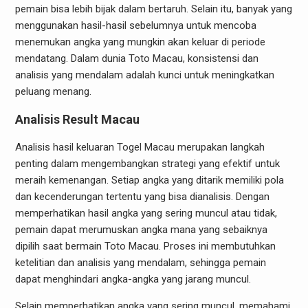
pemain bisa lebih bijak dalam bertaruh. Selain itu, banyak yang
menggunakan hasil-hasil sebelumnya untuk mencoba
menemukan angka yang mungkin akan keluar di periode
mendatang. Dalam dunia Toto Macau, konsistensi dan
analisis yang mendalam adalah kunci untuk meningkatkan
peluang menang.
Analisis Result Macau
Analisis hasil keluaran Togel Macau merupakan langkah
penting dalam mengembangkan strategi yang efektif untuk
meraih kemenangan. Setiap angka yang ditarik memiliki pola
dan kecenderungan tertentu yang bisa dianalisis. Dengan
memperhatikan hasil angka yang sering muncul atau tidak,
pemain dapat merumuskan angka mana yang sebaiknya
dipilih saat bermain Toto Macau. Proses ini membutuhkan
ketelitian dan analisis yang mendalam, sehingga pemain
dapat menghindari angka-angka yang jarang muncul.
Selain memperhatikan angka yang sering muncul, memahami