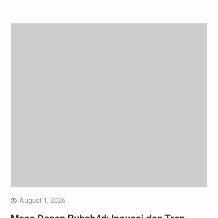
August 1, 2026