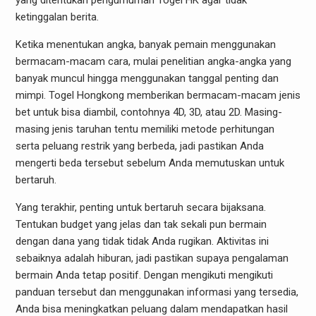
yang ditentukan pengumuman Togel HK agar tidak
ketinggalan berita.
Ketika menentukan angka, banyak pemain menggunakan
bermacam-macam cara, mulai penelitian angka-angka yang
banyak muncul hingga menggunakan tanggal penting dan
mimpi. Togel Hongkong memberikan bermacam-macam jenis
bet untuk bisa diambil, contohnya 4D, 3D, atau 2D. Masing-
masing jenis taruhan tentu memiliki metode perhitungan
serta peluang restrik yang berbeda, jadi pastikan Anda
mengerti beda tersebut sebelum Anda memutuskan untuk
bertaruh.
Yang terakhir, penting untuk bertaruh secara bijaksana.
Tentukan budget yang jelas dan tak sekali pun bermain
dengan dana yang tidak tidak Anda rugikan. Aktivitas ini
sebaiknya adalah hiburan, jadi pastikan supaya pengalaman
bermain Anda tetap positif. Dengan mengikuti mengikuti
panduan tersebut dan menggunakan informasi yang tersedia,
Anda bisa meningkatkan peluang dalam mendapatkan hasil