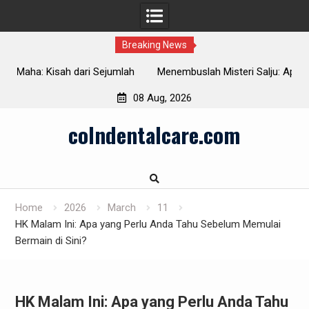
Breaking News
mlah
Menembuslah Misteri Salju: Apa Saja yang Perlu Anda
Ketahui
08 Aug, 2026
Skip
colndentalcare.com
to
content
Home
2026
March
11
HK Malam Ini: Apa yang Perlu Anda Tahu Sebelum Memulai
Bermain di Sini?
HK Malam Ini: Apa yang Perlu Anda Tahu