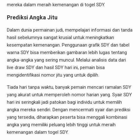
mereka dalam meraih kemenangan di togel SDY.
Prediksi Angka Jitu
Dalam dunia permainan judi, mempelajari informasi dan tanda
hasil sebelumnya sangat krusial untuk meningkatkan
kesempatan kemenangan. Penggunaan grafik SDY dan tabel
warna SDY bisa memberikan gambaran lebih lugas tentang
angka-angka yang sering muncul. Melalui analisis data dari
live draw SDY dan hasil SDY hari ini, pemain bisa
mengidentifikasi nomor jitu yang untuk dipilih.
Tiada hari tanpa waktu, banyak pemain mencari ramalan SDY
yang akurat untuk memperoleh nomor harian yang. Syair SDY
hari ini seringkali jadi patokan bagi individu untuk memilih
angka mereka sendiri. Dengan mencermati syair dan prediksi
yang tersedia, diharapkan peserta bisa menggali kombinasi
angka yang memiliki peluang lebih tinggi untuk meraih
kemenangan dalam togel SDY.