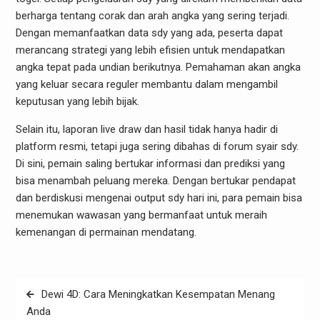
berharga tentang corak dan arah angka yang sering terjadi.
Dengan memanfaatkan data sdy yang ada, peserta dapat
merancang strategi yang lebih efisien untuk mendapatkan
angka tepat pada undian berikutnya. Pemahaman akan angka
yang keluar secara reguler membantu dalam mengambil
keputusan yang lebih bijak.
Selain itu, laporan live draw dan hasil tidak hanya hadir di
platform resmi, tetapi juga sering dibahas di forum syair sdy.
Di sini, pemain saling bertukar informasi dan prediksi yang
bisa menambah peluang mereka. Dengan bertukar pendapat
dan berdiskusi mengenai output sdy hari ini, para pemain bisa
menemukan wawasan yang bermanfaat untuk meraih
kemenangan di permainan mendatang.
Post
Dewi 4D: Cara Meningkatkan Kesempatan Menang
navigation
Anda