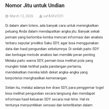
Nomor Jitu untuk Undian
March 12, 2026
safASFsf231
Di dalam alam lotere, ada banyak cara untuk meningkatkan
peluang Anda dalam mendapatkan angka jitu. Banyak sekali
pemain yang berlomba-lomba mencari informasi dan analisis
terbaru seputar prediksi Saku SDY, agar bisa menggunakan
data dan hasil pengundian sebelumnya. Di sinilah paito SDY
dan berbagai metode analisis lain memiliki peran penting.
Melalui paito warna SDY, pemain bisa melihat pola yang
mungkin tidak terlihat pada pandangan pertama,
mendekatkan mereka lebih dekat angka-angka yang
berpotensi menghasilkan kemenangan.
Selain itu, melalui adanya live draw SDY, para penggemar togel
bisa melihat pengundian secara langsung dan mendapat
informasi hasil keluaran SDY secara real-time. Hal ini
tentunya menyuntikkan sensasi dan keterlibatan dalam