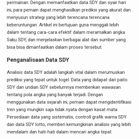
permainan. Dengan memanfaatkan data SDY dan syair hari
ini, para pemain dapat menghasilkan prediksi yang akurat dan
menyusun strategi yang lebih terencana terencana
keberuntungan. Artikel ini bertujuan guna menggali lebih
dalam tentang cara-cara efektif dalam meramalkan angka
Saku SDY, dan menjelaskan berbagai alat dan sumber yang
bisa bisa dimanfaatkan dalam proses tersebut.
Penganalisaan Data SDY
Analisis data SDY adalah langkah vital dalam merumuskan
prediksi yang tepat untuk togel. Data yang didapat dari paito
SDY dan undian SDY sebelumnya memberikan wawasan
tentang pola angka yang banyak terjadi. Dengan
menggunakan data sejarah ini, pemain dapat mengidentifikasi
tren yang mungkin saja tidak nyata dengan kasat mata.
Persediaan data yang sistematis, controll grafik warna SDY
dan data SDY lotto, memberi kemungkinan analisis yang lebih
mendalam dan hati-hati dalam mencari angka tepat.