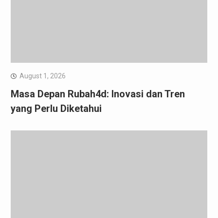
August 1, 2026
Masa Depan Rubah4d: Inovasi dan Tren
yang Perlu Diketahui