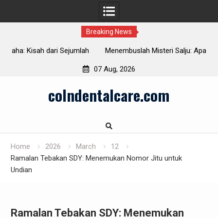
Breaking News
mlah
Menembuslah Misteri Salju: Apa Saja yang Perlu Anda
Ketahui
07 Aug, 2026
Skip
colndentalcare.com
to
content
Home
2026
March
12
Ramalan Tebakan SDY: Menemukan Nomor Jitu untuk
Undian
Ramalan Tebakan SDY: Menemukan