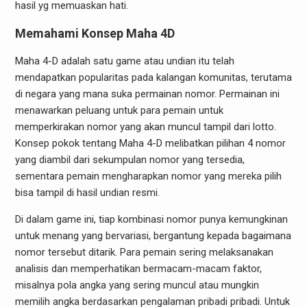
hasil yg memuaskan hati.
Memahami Konsep Maha 4D
Maha 4-D adalah satu game atau undian itu telah
mendapatkan popularitas pada kalangan komunitas, terutama
di negara yang mana suka permainan nomor. Permainan ini
menawarkan peluang untuk para pemain untuk
memperkirakan nomor yang akan muncul tampil dari lotto.
Konsep pokok tentang Maha 4-D melibatkan pilihan 4 nomor
yang diambil dari sekumpulan nomor yang tersedia,
sementara pemain mengharapkan nomor yang mereka pilih
bisa tampil di hasil undian resmi.
Di dalam game ini, tiap kombinasi nomor punya kemungkinan
untuk menang yang bervariasi, bergantung kepada bagaimana
nomor tersebut ditarik. Para pemain sering melaksanakan
analisis dan memperhatikan bermacam-macam faktor,
misalnya pola angka yang sering muncul atau mungkin
memilih angka berdasarkan pengalaman pribadi pribadi. Untuk