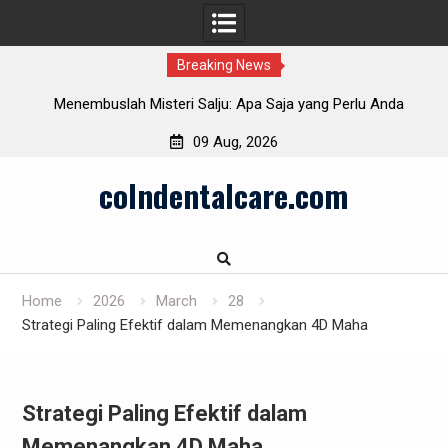
Breaking News
mlah
Menembuslah Misteri Salju: Apa Saja yang Perlu Anda
Ketahui
09 Aug, 2026
Skip
colndentalcare.com
to
content
Home
2026
March
28
Strategi Paling Efektif dalam Memenangkan 4D Maha
Strategi Paling Efektif dalam
Memenangkan 4D Maha