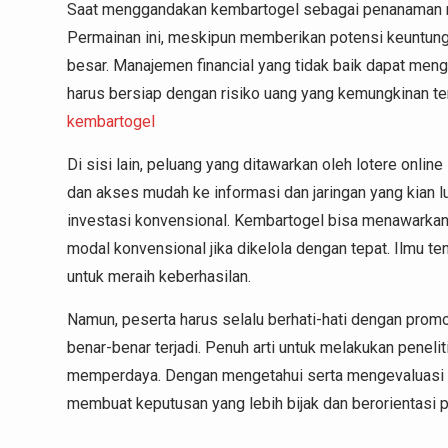
Saat menggandakan kembartogel sebagai penanaman mo
Permainan ini, meskipun memberikan potensi keuntung
besar. Manajemen financial yang tidak baik dapat menga
harus bersiap dengan risiko uang yang kemungkinan terj
kembartogel
Di sisi lain, peluang yang ditawarkan oleh lotere onli
dan akses mudah ke informasi dan jaringan yang kian lu
investasi konvensional. Kembartogel bisa menawarkan
modal konvensional jika dikelola dengan tepat. Ilmu te
untuk meraih keberhasilan.
Namun, peserta harus selalu berhati-hati dengan promosi
benar-benar terjadi. Penuh arti untuk melakukan penelit
memperdaya. Dengan mengetahui serta mengevaluasi 
membuat keputusan yang lebih bijak dan berorientasi p