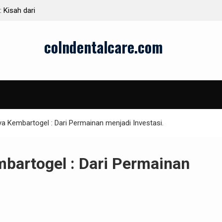
pa Saja yang Perlu Anda
Maha 4D: Mengtransformasi Hidup And
colndentalcare.com
 Kembartogel : Dari Permainan menjadi Investasi.
bartogel : Dari Permainan