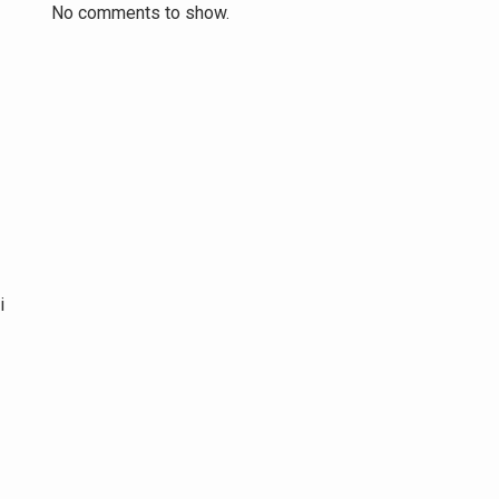
No comments to show.
i