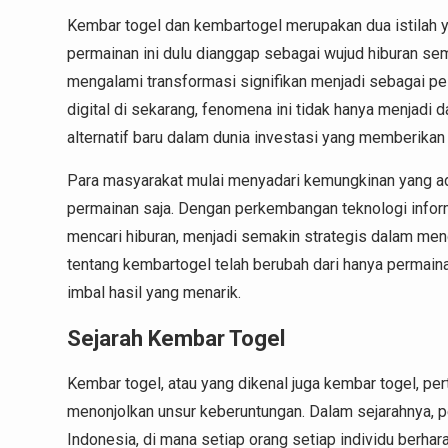
Kembar togel dan kembartogel merupakan dua istilah y
permainan ini dulu dianggap sebagai wujud hiburan se
mengalami transformasi signifikan menjadi sebagai pe
digital di sekarang, fenomena ini tidak hanya menjadi
alternatif baru dalam dunia investasi yang memberikan
Para masyarakat mulai menyadari kemungkinan yang ad
permainan saja. Dengan perkembangan teknologi inform
mencari hiburan, menjadi semakin strategis dalam men
tentang kembartogel telah berubah dari hanya permain
imbal hasil yang menarik.
Sejarah Kembar Togel
Kembar togel, atau yang dikenal juga kembar togel, p
menonjolkan unsur keberuntungan. Dalam sejarahnya, per
Indonesia, di mana setiap orang setiap individu berh