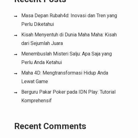
Masa Depan Rubah4d: Inovasi dan Tren yang
Perlu Diketahui
Kisah Menyentuh di Dunia Maha Maha: Kisah
dari Sejumlah Juara
Menembuslah Misteri Salju: Apa Saja yang
Perlu Anda Ketahui
Maha 4D: Mengtransformasi Hidup Anda
Lewat Game
Berguru Pakar Poker pada IDN Play: Tutorial
Komprehensif
Recent Comments