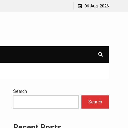
a Lewat Game
Masa Depan Rubah4d: Inovasi dan Tren yang Perlu
06 Aug, 2026
Diketahui
Search
Search
Recent Posts