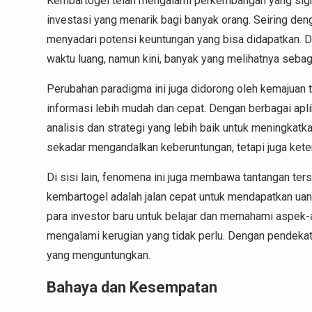
Kembartogel telah mengalami perkembangan yang signi
investasi yang menarik bagi banyak orang. Seiring den
menyadari potensi keuntungan yang bisa didapatkan. D
waktu luang, namun kini, banyak yang melihatnya sebaga
Perubahan paradigma ini juga didorong oleh kemajua
informasi lebih mudah dan cepat. Dengan berbagai apli
analisis dan strategi yang lebih baik untuk meningkatk
sekadar mengandalkan keberuntungan, tetapi juga ket
Di sisi lain, fenomena ini juga membawa tantangan ter
kembartogel adalah jalan cepat untuk mendapatkan uang
para investor baru untuk belajar dan memahami aspek-
mengalami kerugian yang tidak perlu. Dengan pendekata
yang menguntungkan.
Bahaya dan Kesempatan