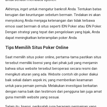
Akhirnya, inget untuk mengatur bankroll Anda. Tentukan batas
kerugian dan keuntungan sebelum bermain. Tindakan ini akan
menyokong Anda menjaga ketenangan dan tidak terbawa
emosi saat bermain di situs seperti IDN Poker atau IDN Poker.
Dengan strategi yang tepat dan pengelolaan yang bijak, Anda
dapat meningkatkan keterampilan poker Anda.
Tips Memilih Situs Poker Online
Saat memilih situs poker online, pertama-tama pastikan situs
tersebut memiliki lisensi yang dari pihak judi yang menjamin
bahwa situs website tersebut beroperasi secara resmi dan
mengikuti aturan yang ada. Website contoh idn poker diakui
baik sekali dalam aspek ini, yang memberikan keamanan
untuk para pemain pemula. Melakukan investigasi berkaitan
dengan nama baik dan testimoni dari pengguna lain juga amat
guna memilih website yang sesuai.
Selain itu, lisensi, periksalah juga beragam permainan yang