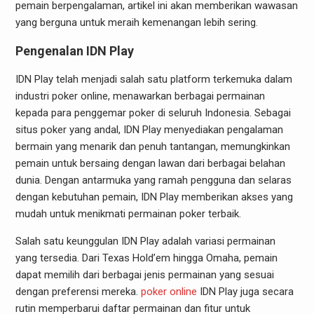
pemain berpengalaman, artikel ini akan memberikan wawasan
yang berguna untuk meraih kemenangan lebih sering.
Pengenalan IDN Play
IDN Play telah menjadi salah satu platform terkemuka dalam
industri poker online, menawarkan berbagai permainan
kepada para penggemar poker di seluruh Indonesia. Sebagai
situs poker yang andal, IDN Play menyediakan pengalaman
bermain yang menarik dan penuh tantangan, memungkinkan
pemain untuk bersaing dengan lawan dari berbagai belahan
dunia. Dengan antarmuka yang ramah pengguna dan selaras
dengan kebutuhan pemain, IDN Play memberikan akses yang
mudah untuk menikmati permainan poker terbaik.
Salah satu keunggulan IDN Play adalah variasi permainan
yang tersedia. Dari Texas Hold’em hingga Omaha, pemain
dapat memilih dari berbagai jenis permainan yang sesuai
dengan preferensi mereka.
poker online
IDN Play juga secara
rutin memperbarui daftar permainan dan fitur untuk