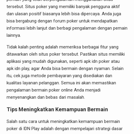
tersebut. Situs poker yang memiliki banyak pengguna aktif
dan ulasan positif biasanya lebih bisa dipercaya. Anda juga
bisa bergabung dengan forum poker untuk mendapatkan
informasi lebih lanjut dan berbagi pengalaman dengan pemain
lainnya.
Tidak kalah penting adalah memeriksa berbagai fitur yang
ditawarkan oleh situs poker tersebut. Pastikan situs memiliki
aplikasi yang mudah digunakan, seperti apk idn poker atau
apk idn play, agar Anda bisa bermain dengan nyaman. Selain
itu, cek juga metode pembayaran yang disediakan dan
kualitas layanan pelanggan. Semua ini akan memastikan
pengalaman bermain poker online Anda menjadi
menyenangkan dan bebas dari masalah.
Tips Meningkatkan Kemampuan Bermain
Salah satu cara untuk meningkatkan kemampuan bermain
poker di IDN Play adalah dengan mempelajari strategi dasar