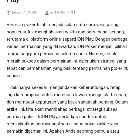
May 21, 2026
safASFsf231
Bermain poker telah menjadi salah satu cara yang paling
populer untuk menghabiskan waktu dan bersenang-senang,
terutama di platform online seperti IDN Play. Dengan berbagai
variasi permainan yang ditawarkan, IDN Poker menjadi pilihan
utama bagi para pemain di seluruh dunia. Namun, untuk
meraih sukses dalam permainan ini, diperlukan strategi yang
tepat dan pemahaman yang baik tentang permainan poker itu
sendiri.
Tidak hanya sekedar mengandalkan keberuntungan, tetapi
juga kemampuan untuk membaca lawan, mengelola taruhan,
dan membuat keputusan yang bijak sangatlah penting. Dalam
artikel ini, kita akan membahas berbagai strategi sukses
bermain poker di IDN Play, serta tips dan trik untuk
meningkatkan permainan Anda di situs poker online yang
semakin digemari ini. Apakah Anda seorang pemula atau