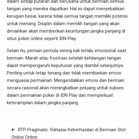
dalam setiap putaran dan berusaha untuk bermain semua
tangan yang mereka dapatkan. Hal ini dapat menyebabkan
kerugian besar, karena tidak semua tangan memiliki potensi
untuk menang. Disiplin dalam memilih tangan yang akan
dimainkan akan memberikan keuntungan jangka panjang di
situs poker online seperti IDN Play.
Selain itu, pemain pemula sering kali terlalu emosional saat
bermain. Marah atau frustrasi setelah kehilangan tangan
dapat mempengaruhi keputusan yang diambil selanjutnya.
Penting untuk tetap tenang dan tidak membiarkan emosi
menguasai permainan. Mengendalikan emosi dan bermain
secara rasional akan meningkatkan peluang untuk sukses
dalam permainan poker di IDN Play dan memperkuat
keterampilan dalam jangka panjang.
Post
RTP Pragmatic: Rahasia Keberhasilan di Bermain Slot
navigation
Online Online