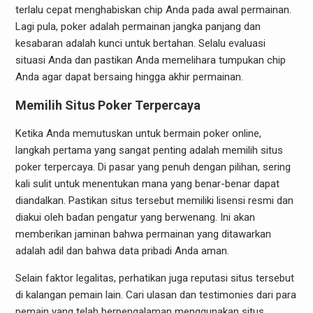
terlalu cepat menghabiskan chip Anda pada awal permainan.
Lagi pula, poker adalah permainan jangka panjang dan
kesabaran adalah kunci untuk bertahan. Selalu evaluasi
situasi Anda dan pastikan Anda memelihara tumpukan chip
Anda agar dapat bersaing hingga akhir permainan.
Memilih Situs Poker Terpercaya
Ketika Anda memutuskan untuk bermain poker online,
langkah pertama yang sangat penting adalah memilih situs
poker terpercaya. Di pasar yang penuh dengan pilihan, sering
kali sulit untuk menentukan mana yang benar-benar dapat
diandalkan. Pastikan situs tersebut memiliki lisensi resmi dan
diakui oleh badan pengatur yang berwenang. Ini akan
memberikan jaminan bahwa permainan yang ditawarkan
adalah adil dan bahwa data pribadi Anda aman.
Selain faktor legalitas, perhatikan juga reputasi situs tersebut
di kalangan pemain lain. Cari ulasan dan testimonies dari para
pemain yang telah berpengalaman menggunakan situs