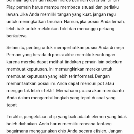
bermain agresif dan kapan harus bermain defensif. Di IDN
Play, pemain harus mampu membaca situasi dan perilaku
lawan. Jika Anda memiliki tangan yang kuat, jangan ragu
untuk meningkatkan taruhan. Namun, jika posisi Anda lemah,
lebih baik untuk melakukan fold dan menunggu peluang
berikutnya.
Selain itu, penting untuk memperhatikan posisi Anda di meja.
Pemain yang berada di posisi akhir memiliki keuntungan
karena mereka dapat melihat tindakan pemain lain sebelum
membuat keputusan. Ini memungkinkan mereka untuk
membuat keputusan yang lebih terinformasi. Dengan
memanfaatkan posisi ini, Anda dapat mencuri pot atau
menggertak lebih efektif. Memahami posisi akan membantu
Anda dalam mengambil langkah yang tepat di saat yang
tepat.
Terakhir, pengelolaan chip yang baik adalah elemen yang tidak
boleh diabaikan. Anda harus memiliki rencana tentang
bagaimana menggunakan chip Anda secara efisien. Jangan