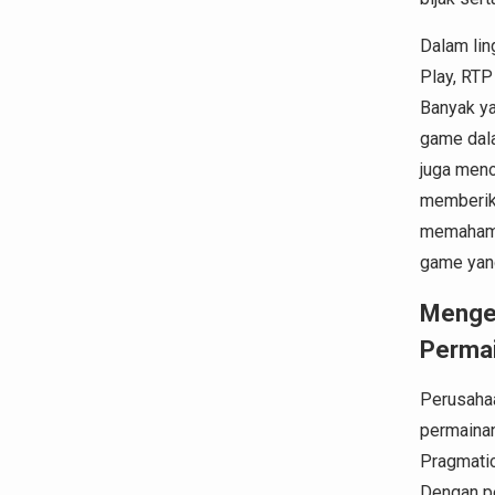
Dalam lin
Play, RTP
Banyak ya
game dala
juga meno
memberik
memahami 
game yang
Menget
Permai
Perusahaa
permainan 
Pragmati
Dengan p