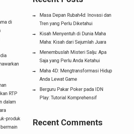
Masa Depan Rubah4d: Inovasi dan
ama di
Tren yang Perlu Diketahui
m
Kisah Menyentuh di Dunia Maha
.
Maha: Kisah dari Sejumlah Juara
Menembuslah Misteri Salju: Apa
dia
Saja yang Perlu Anda Ketahui
enawarkan
Maha 4D: Mengtransformasi Hidup
Anda Lewat Game
nan
Berguru Pakar Poker pada IDN
ikan RTP
Play: Tutorial Komprehensif
in dalam
ara
uk-produk
Recent Comments
 bermain