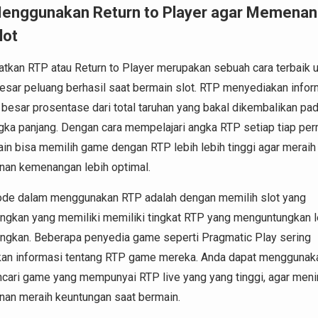
enggunakan Return to Player agar Memena
lot
kan RTP atau Return to Player merupakan sebuah cara terbaik u
ar peluang berhasil saat bermain slot. RTP menyediakan infor
besar prosentase dari total taruhan yang bakal dikembalikan pa
gka panjang. Dengan cara mempelajari angka RTP setiap tiap pe
ain bisa memilih game dengan RTP lebih lebih tinggi agar meraih
an kemenangan lebih optimal.
ode dalam menggunakan RTP adalah dengan memilih slot yang
gkan yang memiliki memiliki tingkat RTP yang menguntungkan l
gkan. Beberapa penyedia game seperti Pragmatic Play sering
n informasi tentang RTP game mereka. Anda dapat menggunakan
cari game yang mempunyai RTP live yang yang tinggi, agar men
an meraih keuntungan saat bermain.