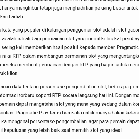
k hanya menghibur tetapi juga menghadirkan peluang besar untuk
kan hadiah.
u kata yang populer di kalangan penggemar slot adalah slot gaco
r adalah istilah bagi permainan slot yang memiliki tingkat pemba
n sering kali memberikan hasil positif kepada member. Pragmatic
 nilai RTP dalam membangun permainan slot yang menguntungk
 mereka membuat permainan dengan RTP yang bagus untuk men
ak klien.
ncari data tentang persentase pengembalian slot, beberapa pem
nformasi terbaru seperti RTP secara langsung hari ini. Dengan m
 pemain dapat mengetahui slot yang mana yang sedang dalam kon
ainkan. Pragmatic Play terus berusaha untuk menyediakan keter
uka mengenai persentase pengembalian, agar para pemain dapat
 keputusan yang lebih baik saat memilih slot yang ideal.