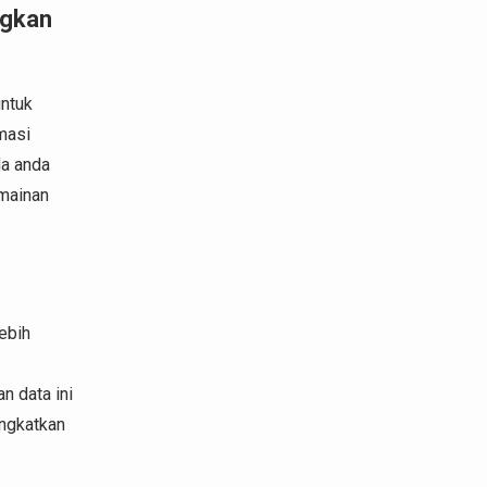
ngkan
ntuk
masi
da anda
rmainan
ebih
 data ini
ingkatkan