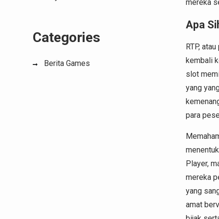
mereka se
Apa Si
Categories
RTP, atau
kembali k
Berita Games
slot memil
yang yang
kemenanga
para pes
Memahami
menentuka
Player, m
mereka pe
yang sang
amat berv
bijak sert