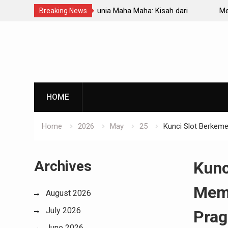
Maha Maha: Kisah dari
Menembuslah Misteri Salju: Apa Saja
Breaking News
Ketahui
Skip
to
content
HOME
Home
2026
May
25
Kunci Slot Berkeme
Archives
Kunc
Mema
August 2026
July 2026
Prag
June 2026