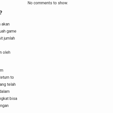
No comments to show.
?
n akan
buah game
it jumlah
n oleh
am
eturn to
ang telah
 dalam
ngkat bisa
engan