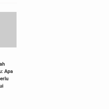
ah
ju: Apa
erlu
ui