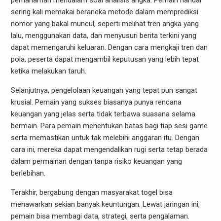
pemahaman mendalam soal analisis angka. Pemain handal
sering kali memakai beraneka metode dalam memprediksi
nomor yang bakal muncul, seperti melihat tren angka yang
lalu, menggunakan data, dan menyusuri berita terkini yang
dapat memengaruhi keluaran. Dengan cara mengkaji tren dan
pola, peserta dapat mengambil keputusan yang lebih tepat
ketika melakukan taruh.
Selanjutnya, pengelolaan keuangan yang tepat pun sangat
krusial. Pemain yang sukses biasanya punya rencana
keuangan yang jelas serta tidak terbawa suasana selama
bermain. Para pemain menentukan batas bagi tiap sesi game
serta memastikan untuk tak melebihi anggaran itu. Dengan
cara ini, mereka dapat mengendalikan rugi serta tetap berada
dalam permainan dengan tanpa risiko keuangan yang
berlebihan.
Terakhir, bergabung dengan masyarakat togel bisa
menawarkan sekian banyak keuntungan. Lewat jaringan ini,
pemain bisa membagi data, strategi, serta pengalaman.