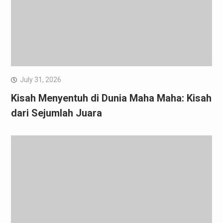
July 31, 2026
Kisah Menyentuh di Dunia Maha Maha: Kisah
dari Sejumlah Juara