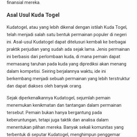
finansial mereka.
Asal Usul Kuda Togel
Kudatogel, atau yang lebih dikenal dengan istilah Kuda Togel,
telah menjadi salah satu bentuk permainan populer di negeri
ini. Asal-usul Kudatogel dapat ditelusuri kembali ke berbagai
praktik perjudian yang sudah ada sejak lama. Jenis permainan
ini berbasis dari perlombaan kuda, di mana pemain dapat
memasang taruhan pada kuda yang diprediksi akan menang
dalam kompetisi. Seiring berjalannya waktu, ide ini
berkembang menjadi sebuah permainan yang lebih terstruktur
dan dapat diakses oleh banyak orang.
Sejak diperkenalkannya Kudatogel, sejumlah pemain
menemukan kenikmatan dan tantangan dalam permainan
tersebut. Pemain bukan hanya bergantung pada
keberuntungan, tetapi juga taktik dan analisa dalam
menentukan pilihan mereka. Banyak sekali komunitas yang
terbentuk di seputar Kudatogel, menghimpun penggemar