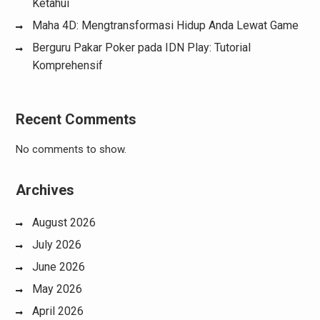
Ketahui
Maha 4D: Mengtransformasi Hidup Anda Lewat Game
Berguru Pakar Poker pada IDN Play: Tutorial
Komprehensif
Recent Comments
No comments to show.
Archives
August 2026
July 2026
June 2026
May 2026
April 2026