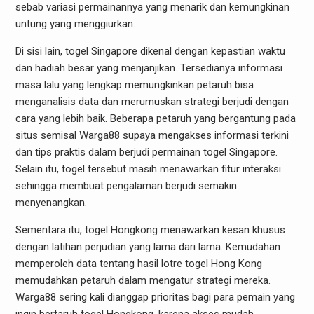
sebab variasi permainannya yang menarik dan kemungkinan
untung yang menggiurkan.
Di sisi lain, togel Singapore dikenal dengan kepastian waktu
dan hadiah besar yang menjanjikan. Tersedianya informasi
masa lalu yang lengkap memungkinkan petaruh bisa
menganalisis data dan merumuskan strategi berjudi dengan
cara yang lebih baik. Beberapa petaruh yang bergantung pada
situs semisal Warga88 supaya mengakses informasi terkini
dan tips praktis dalam berjudi permainan togel Singapore.
Selain itu, togel tersebut masih menawarkan fitur interaksi
sehingga membuat pengalaman berjudi semakin
menyenangkan.
Sementara itu, togel Hongkong menawarkan kesan khusus
dengan latihan perjudian yang lama dari lama. Kemudahan
memperoleh data tentang hasil lotre togel Hong Kong
memudahkan petaruh dalam mengatur strategi mereka.
Warga88 sering kali dianggap prioritas bagi para pemain yang