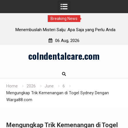
Breaking News
mlah
Menembuslah Misteri Salju: Apa Saja yang Perlu Anda
Ketahui
06 Aug, 2026
Skip
colndentalcare.com
to
content
Home
2026
June
6
Mengungkap Trik Kemenangan di Togel Sydney Dengan
Warga88.com
Mengungkap Trik Kemenangan di Togel