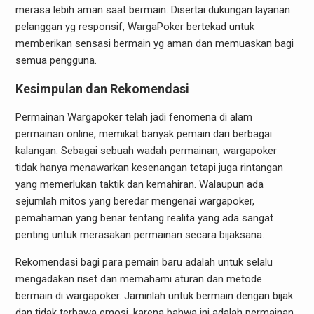
merasa lebih aman saat bermain. Disertai dukungan layanan
pelanggan yg responsif, WargaPoker bertekad untuk
memberikan sensasi bermain yg aman dan memuaskan bagi
semua pengguna.
Kesimpulan dan Rekomendasi
Permainan Wargapoker telah jadi fenomena di alam
permainan online, memikat banyak pemain dari berbagai
kalangan. Sebagai sebuah wadah permainan, wargapoker
tidak hanya menawarkan kesenangan tetapi juga rintangan
yang memerlukan taktik dan kemahiran. Walaupun ada
sejumlah mitos yang beredar mengenai wargapoker,
pemahaman yang benar tentang realita yang ada sangat
penting untuk merasakan permainan secara bijaksana.
Rekomendasi bagi para pemain baru adalah untuk selalu
mengadakan riset dan memahami aturan dan metode
bermain di wargapoker. Jaminlah untuk bermain dengan bijak
dan tidak terbawa emosi, karena bahwa ini adalah permainan