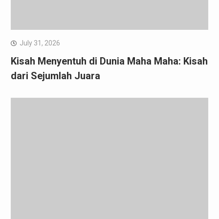
July 31, 2026
Kisah Menyentuh di Dunia Maha Maha: Kisah
dari Sejumlah Juara