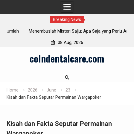
Breaking News
mlah
Menembuslah Misteri Salju: Apa Saja yang Perlu Anda
Ketahui
08 Aug, 2026
Skip
colndentalcare.com
to
content
Home
2026
June
23
Kisah dan Fakta Seputar Permainan Wargapoker
Kisah dan Fakta Seputar Permainan
Wargapoker