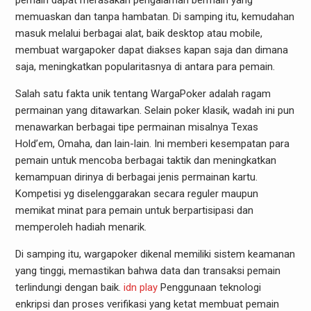
pemain dapat merasakan pengalaman bermain yang
memuaskan dan tanpa hambatan. Di samping itu, kemudahan
masuk melalui berbagai alat, baik desktop atau mobile,
membuat wargapoker dapat diakses kapan saja dan dimana
saja, meningkatkan popularitasnya di antara para pemain.
Salah satu fakta unik tentang WargaPoker adalah ragam
permainan yang ditawarkan. Selain poker klasik, wadah ini pun
menawarkan berbagai tipe permainan misalnya Texas
Hold’em, Omaha, dan lain-lain. Ini memberi kesempatan para
pemain untuk mencoba berbagai taktik dan meningkatkan
kemampuan dirinya di berbagai jenis permainan kartu.
Kompetisi yg diselenggarakan secara reguler maupun
memikat minat para pemain untuk berpartisipasi dan
memperoleh hadiah menarik.
Di samping itu, wargapoker dikenal memiliki sistem keamanan
yang tinggi, memastikan bahwa data dan transaksi pemain
terlindungi dengan baik.
idn play
Penggunaan teknologi
enkripsi dan proses verifikasi yang ketat membuat pemain