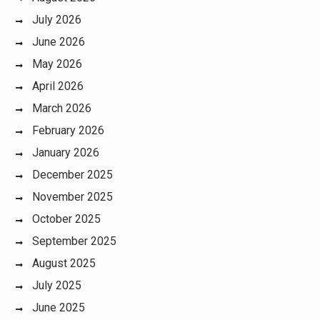
July 2026
June 2026
May 2026
April 2026
March 2026
February 2026
January 2026
December 2025
November 2025
October 2025
September 2025
August 2025
July 2025
June 2025