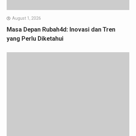
August 1, 2026
Masa Depan Rubah4d: Inovasi dan Tren
yang Perlu Diketahui