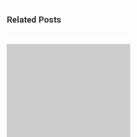
Related Posts