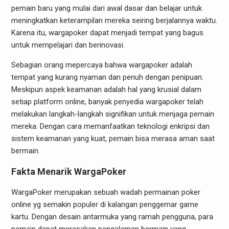
pemain baru yang mulai dari awal dasar dan belajar untuk
meningkatkan keterampilan mereka seiring berjalannya waktu.
Karena itu, wargapoker dapat menjadi tempat yang bagus
untuk mempelajari dan berinovasi.
Sebagian orang mepercaya bahwa wargapoker adalah
tempat yang kurang nyaman dan penuh dengan penipuan.
Meskipun aspek keamanan adalah hal yang krusial dalam
setiap platform online, banyak penyedia wargapoker telah
melakukan langkah-langkah signifikan untuk menjaga pemain
mereka. Dengan cara memanfaatkan teknologi enkripsi dan
sistem keamanan yang kuat, pemain bisa merasa aman saat
bermain.
Fakta Menarik WargaPoker
WargaPoker merupakan sebuah wadah permainan poker
online yg semakin populer di kalangan penggemar game
kartu. Dengan desain antarmuka yang ramah pengguna, para