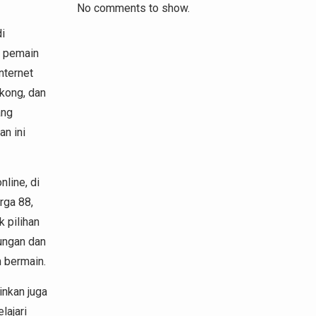
No comments to show.
i
a pemain
nternet
kong, dan
ang
n ini
line, di
rga 88,
 pilihan
dungan dan
 bermain.
inkan juga
lajari