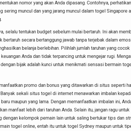
entukan nomor yang akan Anda dipasang. Contohnya, perhatikan
g sering muncul dan yang jarang muncul dalam togel Singapore a
.
ya, selalu tentukan budget sebelum mulai bertaruh. Ini akan mem
k bertaruh secara bertanggung jawab tanpa terjebak dalam emos
ghasilkan belanja berlebihan. Pilihlah jumlah taruhan yang coco
 keuangan Anda dan tidak terpancing untuk mengejar rugi. Menga
dengan bijak adalah kunci untuk menikmati sensasi bermain toge
 manfaatkan promo dan bonus yang ditawarkan di situs seperti ha
Banyak sekali situs togel di internet menawarkan imbalan kepad
baru maupun yang lama. Dengan memanfaatkan imbalan ini, And
an manfaat lebih dari taruhan Anda. Selain itu, jangan ragu untuk
 dengan kelompok pemain lain untuk saling bertukar tips dan str
main togel online, entah itu untuk togel Sydney maupun untuk tipe