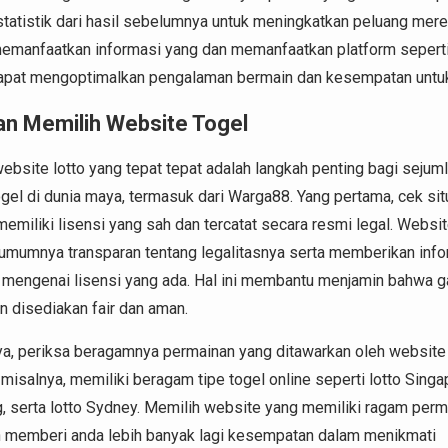
statistik dari hasil sebelumnya untuk meningkatkan peluang mere
manfaatkan informasi yang dan memanfaatkan platform seperti
apat mengoptimalkan pengalaman bermain dan kesempatan untu
n Memilih Website Togel
ebsite lotto yang tepat tepat adalah langkah penting bagi sejum
gel di dunia maya, termasuk dari Warga88. Yang pertama, cek sit
memiliki lisensi yang sah dan tercatat secara resmi legal. Websi
umumnya transparan tentang legalitasnya serta memberikan info
i mengenai lisensi yang ada. Hal ini membantu menjamin bahwa 
n disediakan fair dan aman.
ya, periksa beragamnya permainan yang ditawarkan oleh website 
misalnya, memiliki beragam tipe togel online seperti lotto Singap
 serta lotto Sydney. Memilih website yang memiliki ragam perm
 memberi anda lebih banyak lagi kesempatan dalam menikmati