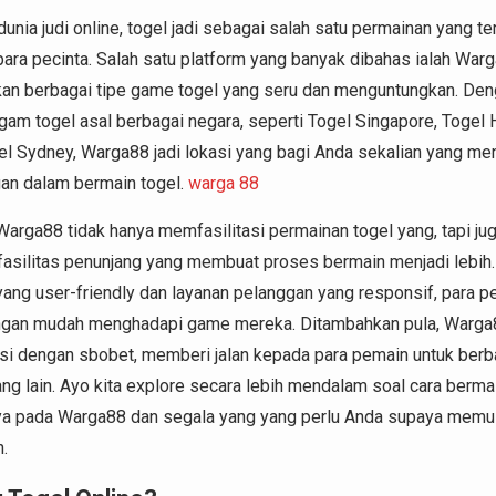
dunia judi online, togel jadi sebagai salah satu permainan yang te
 para pecinta. Salah satu platform yang banyak dibahas ialah Warg
n berbagai tipe game togel yang seru dan menguntungkan. Den
gam togel asal berbagai negara, seperti Togel Singapore, Togel
el Sydney, Warga88 jadi lokasi yang bagi Anda sekalian yang m
an dalam bermain togel.
warga 88
arga88 tidak hanya memfasilitasi permainan togel yang, tapi ju
fasilitas penunjang yang membuat proses bermain menjadi lebih
yang user-friendly dan layanan pelanggan yang responsif, para p
ngan mudah menghadapi game mereka. Ditambahkan pula, Warga
asi dengan sbobet, memberi jalan kepada para pemain untuk berb
ang lain. Ayo kita explore secara lebih mendalam soal cara bermai
a pada Warga88 dan segala yang yang perlu Anda supaya memul
.