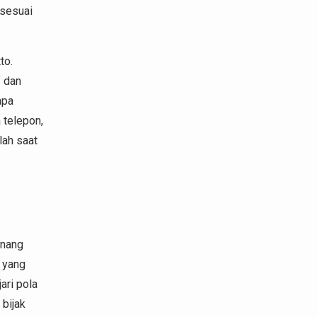
sesuai
to.
 dan
apa
 telepon,
lah saat
enang
 yang
ari pola
bijak