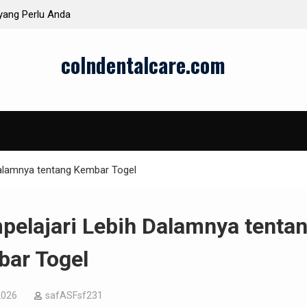
 yang Perlu Anda
Maha 4D: Mengtransformasi Hidup Anda Lewat
colndentalcare.com
alamnya tentang Kembar Togel
elajari Lebih Dalamnya tenta
ar Togel
2026
safASFsf231