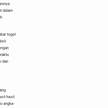
lumnya
t dalam
ih
bar togel
beli
engan
waktu
i dan
yang
sil-hasil
si angka-