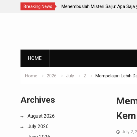
Maha Maha: Kisah dari
Menembuslah Misteri Salju: Apa Saja
Breaking News
Ketahui
Skip
to
content
HOME
Home
2026
July
2
Mempelajari Lebih D
Archives
Memp
Kemb
August 2026
July 2026
July 2, 
June 2026