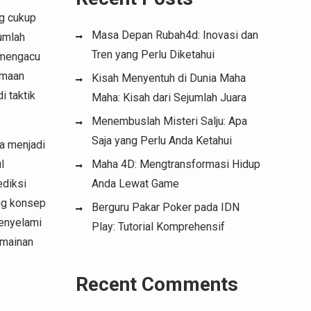
yg cukup
Masa Depan Rubah4d: Inovasi dan
jumlah
Tren yang Perlu Diketahui
 mengacu
amaan
Kisah Menyentuh di Dunia Maha
i taktik
Maha: Kisah dari Sejumlah Juara
Menembuslah Misteri Salju: Apa
Saja yang Perlu Anda Ketahui
a menjadi
l
Maha 4D: Mengtransformasi Hidup
ediksi
Anda Lewat Game
ang konsep
Berguru Pakar Poker pada IDN
menyelami
Play: Tutorial Komprehensif
rmainan
Recent Comments