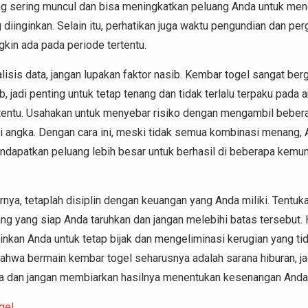
g sering muncul dan bisa meningkatkan peluang Anda untuk me
g diinginkan. Selain itu, perhatikan juga waktu pengundian dan pe
kin ada pada periode tertentu.
alisis data, jangan lupakan faktor nasib. Kembar togel sangat ber
, jadi penting untuk tetap tenang dan tidak terlalu terpaku pada 
tentu. Usahakan untuk menyebar risiko dengan mengambil beber
 angka. Dengan cara ini, meski tidak semua kombinasi menang, 
dapatkan peluang lebih besar untuk berhasil di beberapa kemu
rnya, tetaplah disiplin dengan keuangan yang Anda miliki. Tentuk
ng yang siap Anda taruhkan dan jangan melebihi batas tersebut. H
kan Anda untuk tetap bijak dan mengeliminasi kerugian yang tid
bahwa bermain kembar togel seharusnya adalah sarana hiburan, ja
a dan jangan membiarkan hasilnya menentukan kesenangan Anda
gel