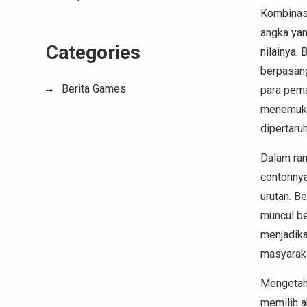
Kombinasi
angka yan
Categories
nilainya.
berpasang
Berita Games
para pema
menemukan
dipertaru
Dalam ran
contohnya
urutan. B
muncul be
menjadika
masyaraka
Mengetahu
memilih a