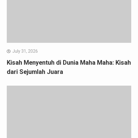
July 31, 2026
Kisah Menyentuh di Dunia Maha Maha: Kisah
dari Sejumlah Juara