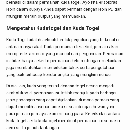
berhasil di dalam permainan kuda togel. Ayo kita eksplorasi
lebih dalam supaya Anda dapat bermain dengan lebih PD dan
mungkin meraih output yang memuaskan.
Mengetahui Kudatogel dan Kuda Togel
Kuda Togel adalah sebuah bentuk perjudian yang terkenal di
antara masyarakat. Pada permainan tersebut, pemain akan
memprediksi nomor yang muncul dari pengundian. Permainan
ini tidak hanya sekedar permainan keberuntungan, melainkan
juga membutuhkan memerlukan taktik serta pengetahuan
yang baik terhadap koridor angka yang mungkin muncul.
Di sisi lain, kuda yang terkait dengan togel sering menjadi
simbol ikon di permainan ini. Istilah merujuk pada berbagai
jenis pasangan yang dapat dijalankan, di mana pemain yang
dapat memilih susunan angka sesuai dengan hewan yang
para pemain percaya akan menang juara. Keterkaitan antara
kuda togel serta kudatogel membuat permainan ini semakin
seru serta penuh tantangan.