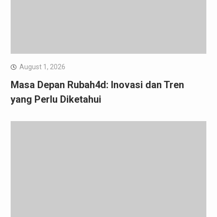
August 1, 2026
Masa Depan Rubah4d: Inovasi dan Tren
yang Perlu Diketahui