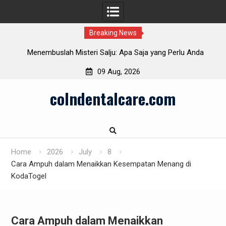
Breaking News
mlah
Menembuslah Misteri Salju: Apa Saja yang Perlu Anda
Ketahui
09 Aug, 2026
Skip
colndentalcare.com
to
content
Home
2026
July
8
Cara Ampuh dalam Menaikkan Kesempatan Menang di
KodaTogel
Cara Ampuh dalam Menaikkan