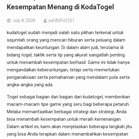
Kesempatan Menang di KodaTogel
July 8, 2026
safASFsf231
kudatogel sudah menjadi salah satu pilihan terkenal untuk
sejumlah orang yang mencari hiburan serta peluang dalam
mendapatkan keuntungan. Di dalam alam judi, terutama di
bidang togel, taktik serta tip yang akurat sangatlah penting
untuk menambah kesempatan berhasil. Game ini tidak hanya
mengandalkan keberuntungan, tetapi serta memerlukan
penganalisaan serta pemahaman yang mendalam pola serta
angka-angka yang ada.
Togel sebagai bagian dari bagian dari kudatogel, memberikan
macam-macam tipe game yang seru bagi beberapa petaruh.
Melalui memanfaatkan berbagai strategi dan strategi, Anda
bisa menambah kesempatan untuk meraih kemenangan.
Dalam artikel ini, kami akan menjelaskan beberapa langkah jitu
yang bisa Anda terapkan dalam menambahkan kesempatan