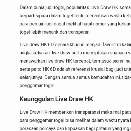
Dalam dunia judi togel, popularitas Live Draw HK sema
berpartisipasi dalam togel tentu menantikan waktu ke
para pemain judi dapat melihat hasil nomor yang kelua
togel lebih menarik dan transparan.
Live draw HK 6D secara khusus menjadi favorit di kala
angka keluaran, live draw serta menciptakan suasana y
menawarkan live draw HK tercepat, termasuk siaran ha
serta paito HK 6D adalah referensi krusial bagi judi 
selanjutnya. Dengan semua semua kemudahan ini, tidak 
penggemar togel.
Keunggulan Live Draw HK
Live Draw HK memberikan transparansi maksimal pada 
para penggemar togel bisa melihat dalam waktu nyata h
perasaan percaya dan kepuasan bagi petaruh yang ingi