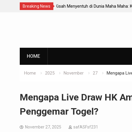
Maha Maha: Kisah dari
Menembuslah Misteri Salju: Apa Saja
Breaking News
Ketahui
Skip
to
content
HOME
Home
2025
November
27
Mengapa Liv
Mengapa Live Draw HK Ama
Penggemar Togel?
November 27, 2025
safASFsf231