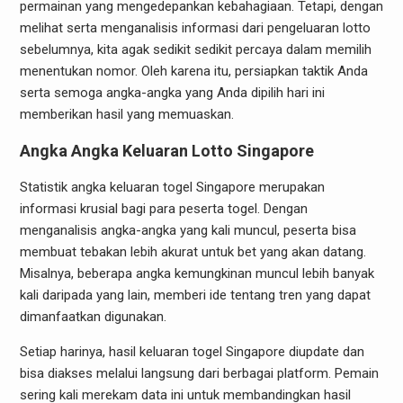
permainan yang mengedepankan kebahagiaan. Tetapi, dengan
melihat serta menganalisis informasi dari pengeluaran lotto
sebelumnya, kita agak sedikit sedikit percaya dalam memilih
menentukan nomor. Oleh karena itu, persiapkan taktik Anda
serta semoga angka-angka yang Anda dipilih hari ini
memberikan hasil yang memuaskan.
Angka Angka Keluaran Lotto Singapore
Statistik angka keluaran togel Singapore merupakan
informasi krusial bagi para peserta togel. Dengan
menganalisis angka-angka yang kali muncul, peserta bisa
membuat tebakan lebih akurat untuk bet yang akan datang.
Misalnya, beberapa angka kemungkinan muncul lebih banyak
kali daripada yang lain, memberi ide tentang tren yang dapat
dimanfaatkan digunakan.
Setiap harinya, hasil keluaran togel Singapore diupdate dan
bisa diakses melalui langsung dari berbagai platform. Pemain
sering kali merekam data ini untuk membandingkan hasil