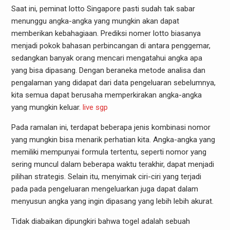
Saat ini, peminat lotto Singapore pasti sudah tak sabar
menunggu angka-angka yang mungkin akan dapat
memberikan kebahagiaan. Prediksi nomer lotto biasanya
menjadi pokok bahasan perbincangan di antara penggemar,
sedangkan banyak orang mencari mengatahui angka apa
yang bisa dipasang. Dengan beraneka metode analisa dan
pengalaman yang didapat dari data pengeluaran sebelumnya,
kita semua dapat berusaha memperkirakan angka-angka
yang mungkin keluar.
live sgp
Pada ramalan ini, terdapat beberapa jenis kombinasi nomor
yang mungkin bisa menarik perhatian kita. Angka-angka yang
memiliki mempunyai formula tertentu, seperti nomor yang
sering muncul dalam beberapa waktu terakhir, dapat menjadi
pilihan strategis. Selain itu, menyimak ciri-ciri yang terjadi
pada pada pengeluaran mengeluarkan juga dapat dalam
menyusun angka yang ingin dipasang yang lebih lebih akurat.
Tidak diabaikan dipungkiri bahwa togel adalah sebuah