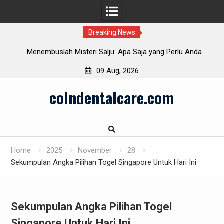
Breaking News
mlah
Menembuslah Misteri Salju: Apa Saja yang Perlu Anda
Ketahui
09 Aug, 2026
Skip
colndentalcare.com
to
content
Home
2025
November
28
Sekumpulan Angka Pilihan Togel Singapore Untuk Hari Ini
Sekumpulan Angka Pilihan Togel
Singapore Untuk Hari Ini