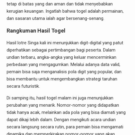
tetap di batas yang dan aman dan tidak menyebabkan
kerugian keuangan. Ingatlah bahwa togel adalah permainan,
dan sasaran utama ialah agar bersenang-senang.
Rangkuman Hasil Togel
Hasil lotre Singa kali ini menunjukkan digit-digital yang patut
diperhatikan sebagai pertimbangan bagi peserta. Dalam
undian terbaru, angka-angka yang keluar mencerminkan
perbedaan yang mengagumkan. Melalui adanya data valid,
pemain bisa saja menganalisis pola digit yang popular, dan
bisa membantu untuk mengembangkan strategi taruhan
secara futuristik.
Di samping itu, hasil togel malam ini juga menunjukkan
perubahan yang menarik. Nomor-nomor yang didapatkan
tidak hanya acak, melainkan ada pola yang bisa diamati yang
dapat dikaji lebih dalam. Dengan mengikuti acara undian
secara langsung secara rutin, para pemain bisa mengamati
dinamika dan memperkirakan nomor-nomor yang akan