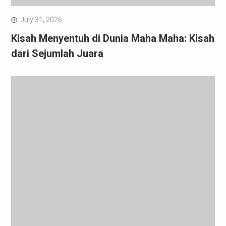
July 31, 2026
Kisah Menyentuh di Dunia Maha Maha: Kisah
dari Sejumlah Juara